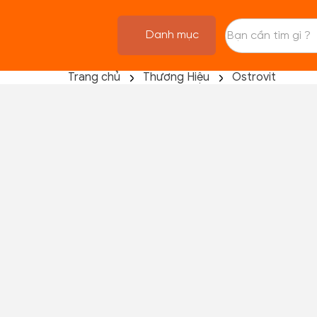
Danh mục
Trang chủ
Thương Hiệu
Ostrovit
TRANG CHỦ
FLASH SALE
THANH LÝ
DANH MỤC SẢN PHẨM
THƯƠNG HIỆU
KIẾN THỨC TẬP LUYỆN
HỆ THỐNG CỬA HÀNG