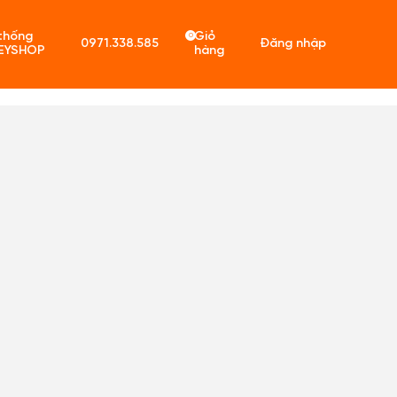
thống
Giỏ
0
0971.338.585
Đăng nhập
EYSHOP
hàng
ó sản phẩm trong giỏ hàng.