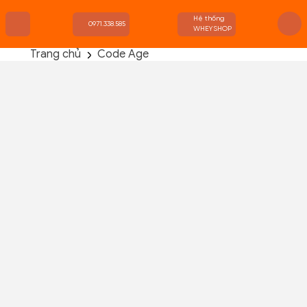
Hệ thống
0971.338.585
WHEYSHOP
Trang chủ
Code Age
TRANG CHỦ
FLASH SALE
THANH LÝ
DANH MỤC SẢN PHẨM
THƯƠNG HIỆU
KIẾN THỨC TẬP LUYỆN
HỆ THỐNG CỬA HÀNG
Code Age Liposomal Glutathione 500mg
(60 Viên)