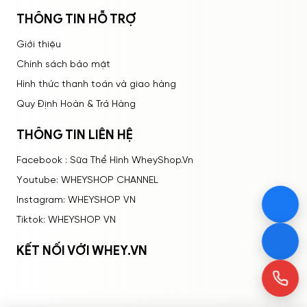
Bạn thấy sản phẩm này như thế nào?
Glutathione
THÔNG TIN HỖ TRỢ
Phức hợp photpholipit (từ
Rất tệ
Tệ
Bình thường
Tốt
Rất tốt
Giới thiệu
Dầu hướng dương không
350mg
Chính sách bảo mật
biến đổi gen và Lecithin)
Hình thức thanh toán và giao hàng
Thương hiệu
Codeage
Quy Định Hoàn & Trả Hàng
THÔNG TIN LIÊN HỆ
Xuất xứ
Mỹ
Facebook : Sữa Thể Hình WheyShop.Vn
Youtube: WHEYSHOP CHANNEL
Instagram: WHEYSHOP VN
Tiktok: WHEYSHOP VN
KẾT NỐI VỚI WHEY.VN