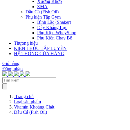
Xương Khớp
ZMA
Dầu Cá (Fish Oil)
Phụ kiện Tập Gym
Bình Lắc (Shaker)
Dây Kháng Lực
Phụ Kiện WheyShop
Phụ Kiện Chạy Bộ
Thương hiệu
KIẾN THỨC TẬP LUYỆN
HỆ THỐNG CỬA HÀNG
Giỏ hàng
Đăng nhập
Trang chủ
Loại sản phẩm
Vitamin Khoáng Chất
Dầu Cá (Fish Oil)