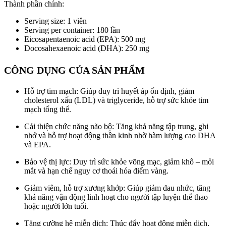
Thành phần chính:
Serving size: 1 viên
Serving per container: 180 lần
Eicosapentaenoic acid (EPA): 500 mg
Docosahexaenoic acid (DHA): 250 mg
CÔNG DỤNG CỦA SẢN PHẨM
Hỗ trợ tim mạch: Giúp duy trì huyết áp ổn định, giảm
cholesterol xấu (LDL) và triglyceride, hỗ trợ sức khỏe tim
mạch tổng thể.
Cải thiện chức năng não bộ: Tăng khả năng tập trung, ghi
nhớ và hỗ trợ hoạt động thần kinh nhờ hàm lượng cao DHA
và EPA.
Bảo vệ thị lực: Duy trì sức khỏe võng mạc, giảm khô – mỏi
mắt và hạn chế nguy cơ thoái hóa điểm vàng.
Giảm viêm, hỗ trợ xương khớp: Giúp giảm đau nhức, tăng
khả năng vận động linh hoạt cho người tập luyện thể thao
hoặc người lớn tuổi.
Tăng cường hệ miễn dịch: Thúc đẩy hoạt động miễn dịch,