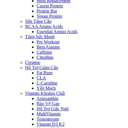
Meal Replacement
Casein Protein
Protein Bar
Vegan Protein
Sữa Tăng Cân
BCAA Amino Acids
Essential Amino Acids
Tăng Sức Mạnh
Pre Workout
Beta Alanine
Caffeine
Citrulline
Creatine
Hỗ Trợ Giảm Cân
Fat Burn
CLA
L-Carnitine
Yến Mạch
Vitamin Khoáng Chất
Astaxanthin
Bảo Vệ Gan
Hỗ Trợ Giấc Ngủ
MultiVitamin
Testosterone
Vitamin D3 K2