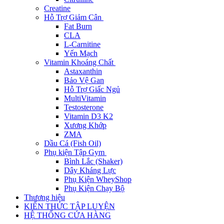
Creatine
Hỗ Trợ Giảm Cân
Fat Burn
CLA
L-Carnitine
Yến Mạch
Vitamin Khoáng Chất
Astaxanthin
Bảo Vệ Gan
Hỗ Trợ Giấc Ngủ
MultiVitamin
Testosterone
Vitamin D3 K2
Xương Khớp
ZMA
Dầu Cá (Fish Oil)
Phụ kiện Tập Gym
Bình Lắc (Shaker)
Dây Kháng Lực
Phụ Kiện WheyShop
Phụ Kiện Chạy Bộ
Thương hiệu
KIẾN THỨC TẬP LUYỆN
HỆ THỐNG CỬA HÀNG