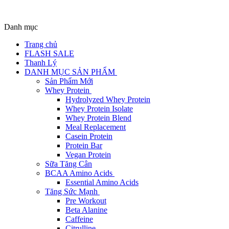
Danh mục
Trang chủ
FLASH SALE
Thanh Lý
DANH MỤC SẢN PHẨM
Sản Phẩm Mới
Whey Protein
Hydrolyzed Whey Protein
Whey Protein Isolate
Whey Protein Blend
Meal Replacement
Casein Protein
Protein Bar
Vegan Protein
Sữa Tăng Cân
BCAA Amino Acids
Essential Amino Acids
Tăng Sức Mạnh
Pre Workout
Beta Alanine
Caffeine
Citrulline