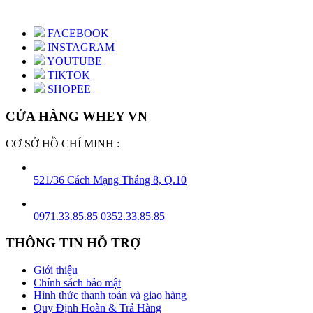
FACEBOOK
INSTAGRAM
YOUTUBE
TIKTOK
SHOPEE
CỬA HÀNG WHEY VN
CƠ SỞ HỒ CHÍ MINH :
521/36 Cách Mạng Tháng 8, Q.10
0971.33.85.85
0352.33.85.85
THÔNG TIN HỖ TRỢ
Giới thiệu
Chính sách bảo mật
Hình thức thanh toán và giao hàng
Quy Định Hoàn & Trả Hàng