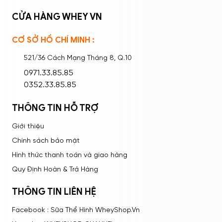
CỬA HÀNG WHEY VN
CƠ SỞ HỒ CHÍ MINH :
Ghi nhớ mật khẩu
Quên mật khẩu?
521/36 Cách Mạng Tháng 8, Q.10
ĐĂNG NHẬP
0971.33.85.85
0352.33.85.85
Bạn thấy sản phẩm này như thế nào?
THÔNG TIN HỖ TRỢ
Rất tệ
Tệ
Bình thường
Tốt
Rất tốt
Giới thiệu
Chính sách bảo mật
Hình thức thanh toán và giao hàng
Quy Định Hoàn & Trả Hàng
THÔNG TIN LIÊN HỆ
Facebook : Sữa Thể Hình WheyShop.Vn