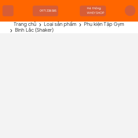
Hệ thống
0971.338.585
WHEYSHOP
Trang chủ
Loại sản phẩm
Phụ kiện Tập Gym
Bình Lắc (Shaker)
TRANG CHỦ
FLASH SALE
THANH LÝ
DANH MỤC SẢN PHẨM
THƯƠNG HIỆU
KIẾN THỨC TẬP LUYỆN
HỆ THỐNG CỬA HÀNG
Smartshake Revive 600ml