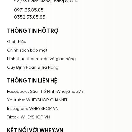
521/36 Cách Mạng Tháng 8, Q.10
ĐĂNG NHẬP
0971.33.85.85
0352.33.85.85
Bạn thấy sản phẩm này như thế nào?
THÔNG TIN HỖ TRỢ
Rất tệ
Tệ
Bình thường
Tốt
Rất tốt
Giới thiệu
Chính sách bảo mật
Hình thức thanh toán và giao hàng
Quy Định Hoàn & Trả Hàng
THÔNG TIN LIÊN HỆ
Facebook : Sữa Thể Hình WheyShop.Vn
Youtube: WHEYSHOP CHANNEL
Instagram: WHEYSHOP VN
Tiktok: WHEYSHOP VN
KẾT NỐI VỚI WHEY.VN