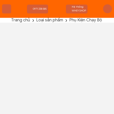
Hệ thống
0971.338.585
WHEYSHOP
Trang chủ
Loại sản phẩm
Phụ Kiện Chạy Bộ
TRANG CHỦ
FLASH SALE
THANH LÝ
DANH MỤC SẢN PHẨM
THƯƠNG HIỆU
KIẾN THỨC TẬP LUYỆN
HỆ THỐNG CỬA HÀNG
Đai Chạy Bộ Thể Thao Aonijie W8109
Chưa có đánh giá nào!
Đã bán :
0