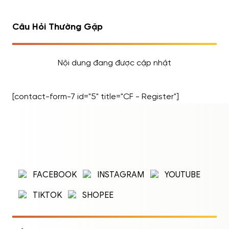
Giá tốt – combo tặng bình lắc, quà tặng dinh
dưỡng đi kèm
Câu Hỏi Thường Gặp
Nội dung đang được cập nhật
[contact-form-7 id="5" title="CF - Register"]
ĐĂNG NHẬP
ĐĂNG KÝ
Nhập tên đăng nhập/email và mật khẩu để
FACEBOOK
INSTAGRAM
YOUTUBE
đăng nhập.
TIKTOK
SHOPEE