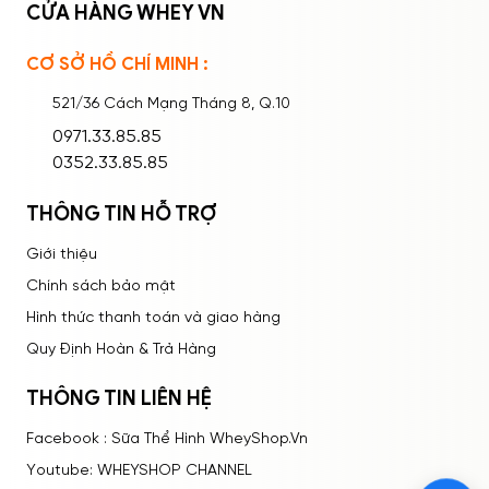
CỬA HÀNG WHEY VN
CƠ SỞ HỒ CHÍ MINH :
Ghi nhớ mật khẩu
Quên mật khẩu?
521/36 Cách Mạng Tháng 8, Q.10
ĐĂNG NHẬP
0971.33.85.85
0352.33.85.85
THÔNG TIN HỖ TRỢ
Giới thiệu
Chính sách bảo mật
Hình thức thanh toán và giao hàng
Quy Định Hoàn & Trả Hàng
THÔNG TIN LIÊN HỆ
Facebook : Sữa Thể Hình WheyShop.Vn
Youtube: WHEYSHOP CHANNEL