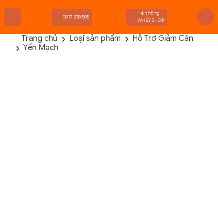
Hệ thống
0971.338.585
WHEYSHOP
Trang chủ
Loại sản phẩm
Hỗ Trợ Giảm Cân
Yến Mạch
TRANG CHỦ
FLASH SALE
THANH LÝ
DANH MỤC SẢN PHẨM
THƯƠNG HIỆU
KIẾN THỨC TẬP LUYỆN
HỆ THỐNG CỬA HÀNG