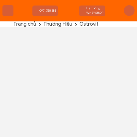
Hệ thống
0971.338.585
WHEYSHOP
Trang chủ
Thương Hiệu
Ostrovit
TRANG CHỦ
FLASH SALE
THANH LÝ
DANH MỤC SẢN PHẨM
THƯƠNG HIỆU
KIẾN THỨC TẬP LUYỆN
HỆ THỐNG CỬA HÀNG
Ostrovit Instant Oat Flakes 5lbs
Chưa có đánh giá nào!
Đã bán :
0