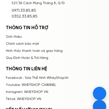
521/36 Cách Mạng Tháng 8, Q.10
ĐĂNG NHẬP
0971.33.85.85
0352.33.85.85
Bạn thấy sản phẩm này như thế nào?
THÔNG TIN HỖ TRỢ
Rất tệ
Tệ
Bình thường
Tốt
Rất tốt
Giới thiệu
Chính sách bảo mật
Hình thức thanh toán và giao hàng
Quy Định Hoàn & Trả Hàng
THÔNG TIN LIÊN HỆ
Facebook : Sữa Thể Hình WheyShop.Vn
Youtube: WHEYSHOP CHANNEL
Instagram: WHEYSHOP VN
Tiktok: WHEYSHOP VN