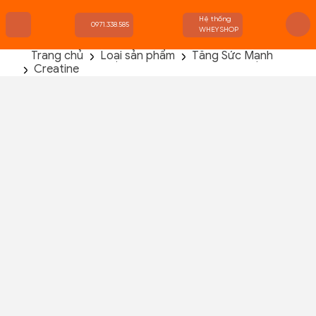
Hệ thống
0971.338.585
WHEYSHOP
Trang chủ
Loại sản phẩm
Tăng Sức Mạnh
Creatine
TRANG CHỦ
FLASH SALE
THANH LÝ
DANH MỤC SẢN PHẨM
THƯƠNG HIỆU
KIẾN THỨC TẬP LUYỆN
HỆ THỐNG CỬA HÀNG
Orgain Creatine 675g (135 Servings)