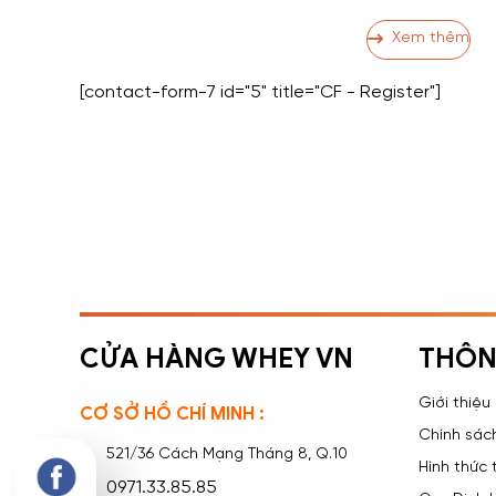
Bò Sữa Nướng2.4 2.4
Không?4 4. Bánh Bò
Xem thêm
Theo Khẩu Phần5 5. 
[contact-form-7 id="5" title="CF - Register"]
ĐĂNG NHẬP
ĐĂNG KÝ
Nhập tên đăng nhập/email và mật khẩu để đăng
nhập.
CỬA HÀNG WHEY VN
THÔN
Giới thiệu
CƠ SỞ HỒ CHÍ MINH :
Chính sác
521/36 Cách Mạng Tháng 8, Q.10
Hình thức
Ghi nhớ mật khẩu
Quên mật khẩu?
0971.33.85.85