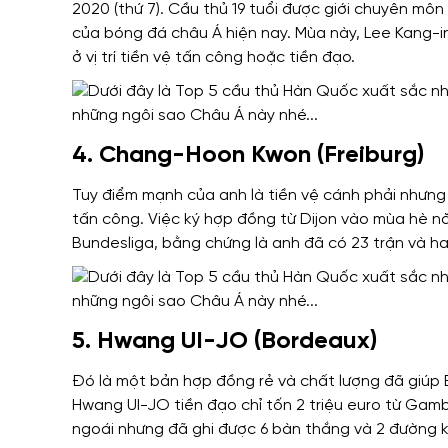
2020 (thứ 7). Cầu thủ 19 tuổi được giới chuyên môn
của bóng đá châu Á hiện nay. Mùa này, Lee Kang-in
ở vị trí tiền vệ tấn công hoặc tiền đạo.
4. Chang-Hoon Kwon (Freiburg)
Tuy điểm mạnh của anh là tiền vệ cánh phải nhưng
tấn công. Việc ký hợp đồng từ Dijon vào mùa hè n
Bundesliga, bằng chứng là anh đã có 23 trận và ha
5. Hwang UI-JO (Bordeaux)
Đó là một bản hợp đồng rẻ và chất lượng đã giúp B
Hwang UI-JO tiền đạo chỉ tốn 2 triệu euro từ Ga
ngoái nhưng đã ghi được 6 bàn thắng và 2 đường kiến