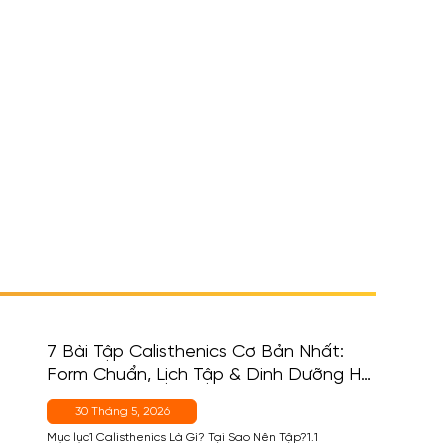
7 Bài Tập Calisthenics Cơ Bản Nhất:
Form Chuẩn, Lịch Tập & Dinh Dưỡng Hỗ
Trợ
30 Tháng 5, 2026
Mục lục1 Calisthenics Là Gì? Tại Sao Nên Tập?1.1