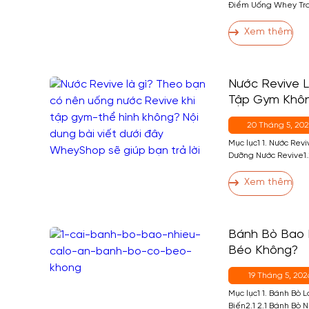
Điểm Uống Whey Tro
2.1 Thời Điểm 1 (Qua
2 — Buổi Sáng (Nếu 
Xem thêm
(Casein, Không Phải
Nước Revive L
Tập Gym Khô
20 Tháng 5, 20
Mục lục1 1. Nước Revi
Dưỡng Nước Revive1.2
Nước Revive Bao Nhi
Không?2 2. Người T
Xem thêm
Không?3 3. Tập Gym
4 4. Ai Nên […]
Bánh Bò Bao N
Béo Không?
19 Tháng 5, 202
Mục lục1 1. Bánh Bò 
Biến2.1 2.1 Bánh Bò 