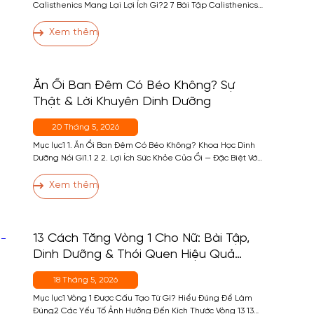
Calisthenics Mang Lại Lợi Ích Gì?2 7 Bài Tập Calisthenics
Cơ Bản Nhất2.1 Bài 1 — Push-Up (Chống Đẩy)2.2 Bài 2 —
Pull-Up (Hít Xà)2.3 Bài 3 — Squat2.4 Bài 4 — Dip (Chống
Xem thêm
Đẩy Xà Kép / Ghế)2.5 Bài 5 — Plank2.6 Bài 6 — […]
Ăn Ổi Ban Đêm Có Béo Không? Sự
Thật & Lời Khuyên Dinh Dưỡng
20 Tháng 5, 2026
Mục lục1 1. Ăn Ổi Ban Đêm Có Béo Không? Khoa Học Dinh
Dưỡng Nói Gì1.1 2 2. Lợi Ích Sức Khỏe Của Ổi — Đặc Biệt Với
Người Tập Gym3 3. Ăn Ổi Ban Đêm Có Tốt Không? — Thời
Điểm Phù Hợp4 4. Ai Không Nên Ăn Ổi Ban Đêm?5 5. Cách
Xem thêm
Ăn […]
13 Cách Tăng Vòng 1 Cho Nữ: Bài Tập,
Dinh Dưỡng & Thói Quen Hiệu Quả
Nhất
18 Tháng 5, 2026
Mục lục1 Vòng 1 Được Cấu Tạo Từ Gì? Hiểu Đúng Để Làm
Đúng2 Các Yếu Tố Ảnh Hưởng Đến Kích Thước Vòng 13 13