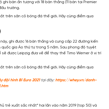
ghi bàn ấn tượng với 18 bàn thắng (11 bàn tại Premier
 đấu trường.
)
 này, ghi được 16 bàn thắng và cung cấp 22 đường kiến ​​
h quốc gia Áo thứ tư trong 5 năm. Sau phong độ tuyệt
ể sẽ được Leipzig đưa về để thay thế Timo Werner ở vị trí
ự đội hình Bỉ Euro 2021
tại đây:
https://whey.vn/danh-
1.htm
 trẻ xuất sắc nhất” hai lần vào năm 2019 (top 50) và