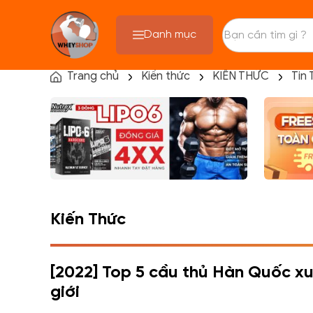
Danh mục
Trang chủ
Kiến thức
KIẾN THỨC
Tin 
TRANG CHỦ
FLASH SALE
THANH LÝ
DANH MỤC SẢN PHẨM
THƯƠNG HIỆU
KIẾN THỨC TẬP LUYỆN
HỆ THỐNG CỬA HÀNG
Kiến Thức
[2022] Top 5 cầu thủ Hàn Quốc xu
giới