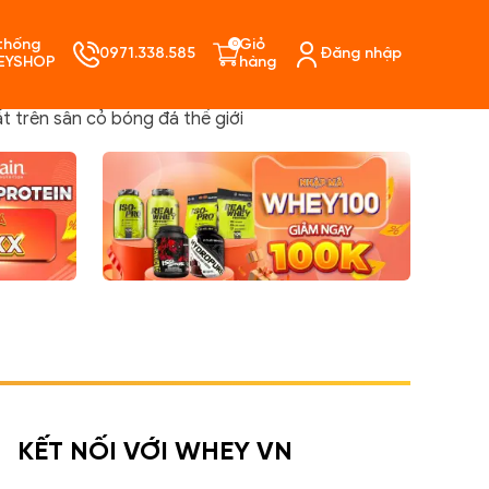
thống
Giỏ
0
0971.338.585
Đăng nhập
EYSHOP
hàng
t trên sân cỏ bóng đá thế giới
ó sản phẩm trong giỏ hàng.
KẾT NỐI VỚI WHEY VN