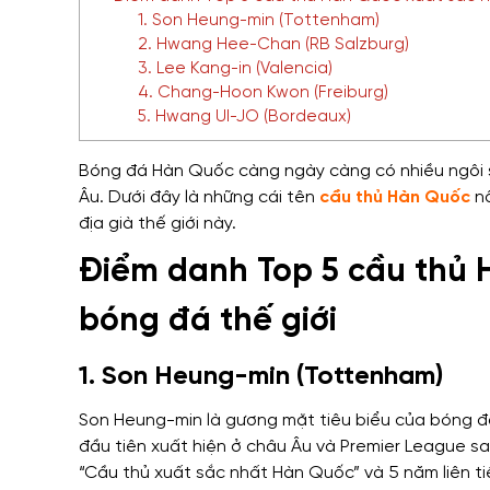
1. Son Heung-min (Tottenham)
2. Hwang Hee-Chan (RB Salzburg)
3. Lee Kang-in (Valencia)
4. Chang-Hoon Kwon (Freiburg)
5. Hwang UI-JO (Bordeaux)
Bóng đá Hàn Quốc càng ngày càng có nhiều ngôi s
Âu. Dưới đây là những cái tên
cầu thủ Hàn Quốc
n
địa già thế giới này.
Điểm danh Top 5 cầu thủ 
bóng đá thế giới
1. Son Heung-min (Tottenham)
Son Heung-min là gương mặt tiêu biểu của bóng đ
đầu tiên xuất hiện ở châu Âu và Premier League sau
“Cầu thủ xuất sắc nhất Hàn Quốc” và 5 năm liên tiế