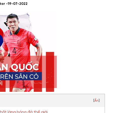
tor -
19-07-2022
[
Ẩn
]
hất làng bóng đá thế giới