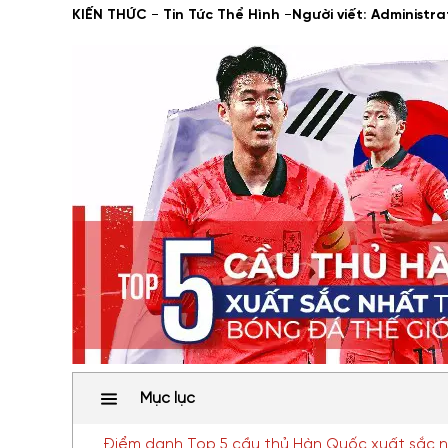
-
-
KIẾN THỨC
Tin Tức Thể Hình
Người viết: Administra
Mục lục
Điểm danh Top 5 cầu thủ Hàn Quốc xuất sắc n