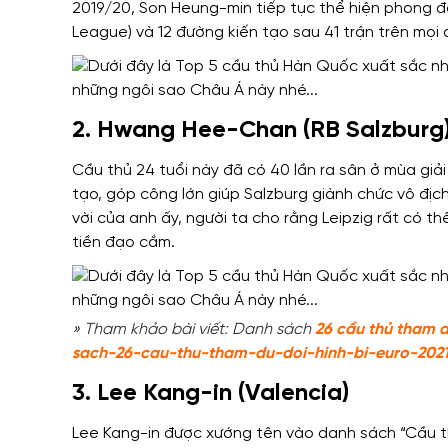
2019/20, Son Heung-min tiếp tục thể hiện phong độ 
League) và 12 đường kiến ​​tạo sau 41 trận trên mọi
2. Hwang Hee-Chan (RB Salzburg
Cầu thủ 24 tuổi này đã có 40 lần ra sân ở mùa giải
tạo, góp công lớn giúp Salzburg giành chức vô địc
vời của anh ấy, người ta cho rằng Leipzig rất có th
tiền đạo cắm.
» Tham khảo bài viết: Danh sách
26 cầu thủ tham d
sach-26-cau-thu-tham-du-doi-hinh-bi-euro-202
3. Lee Kang-in (Valencia)
Lee Kang-in được xướng tên vào danh sách “Cầu thủ