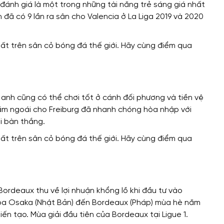
 đánh giá là một trong những tài năng trẻ sáng giá nhất
 đã có 9 lần ra sân cho Valencia ở La Liga 2019 và 2020
 anh cũng có thể chơi tốt ở cánh đối phương và tiền vệ
ăm ngoái cho Freiburg đã nhanh chóng hòa nhập với
i bàn thắng.
ordeaux thu về lợi nhuận khổng lồ khi đầu tư vào
mba Osaka (Nhật Bản) đến Bordeaux (Pháp) mùa hè năm
 ​​tạo. Mùa giải đầu tiên của Bordeaux tại Ligue 1.