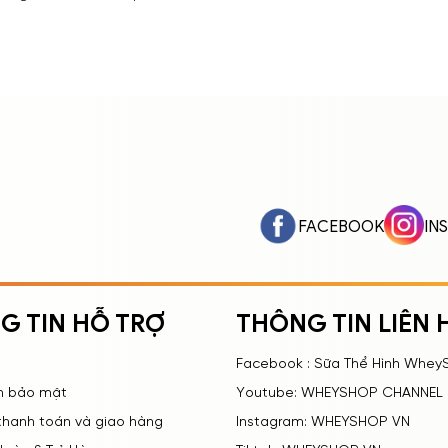
 Bánh Bò Dừa3 3. Ăn Bánh Bò Có Tốt
 Bao Nhiêu Calo? Bảng Calo Đầy Đủ
Ăn Bánh Bò […]
FACEBOOK
IN
G TIN HỖ TRỢ
THÔNG TIN LIÊN 
Facebook : Sữa Thể Hình Whey
h bảo mật
Youtube: WHEYSHOP CHANNEL
 thanh toán và giao hàng
Instagram: WHEYSHOP VN