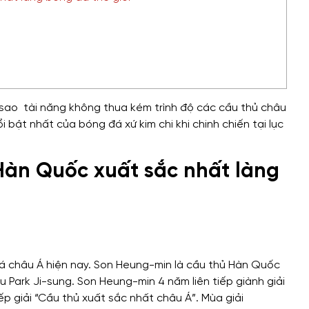
ao tài năng không thua kém trình độ các cầu thủ châu
ổi bật nhất của bóng đá xứ kim chi khi chinh chiến tại lục
Hàn Quốc xuất sắc nhất làng
á châu Á hiện nay. Son Heung-min là cầu thủ Hàn Quốc
 Park Ji-sung. Son Heung-min 4 năm liên tiếp giành giải
p giải “Cầu thủ xuất sắc nhất châu Á”. Mùa giải