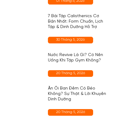
01 Tháng 6, 2026
7 Bài Tập Calisthenics Cơ
Bản Nhất: Form Chuẩn, Lịch
Tập & Dinh Dưỡng Hỗ Trợ
30 Tháng 5, 2026
Nước Revive Là Gì? Có Nên
Uống Khi Tập Gym Không?
20 Tháng 5, 2026
Ăn Ổi Ban Đêm Có Béo
Không? Sự Thật & Lời Khuyên
Dinh Dưỡng
20 Tháng 5, 2026