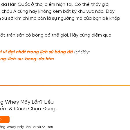
đá Hàn Quốc ở thời điểm hiện tại. Có thể thấy giới
châu Á cũng hay không kém bất kỳ khu vực nào. Đây
h xứ sở kim chi mà còn là sự ngưỡng mộ của bạn bè khắp
ài vĩ đại nhất trong lịch sử bóng đá
tại đây:
rong-lich-su-bong-da.htm
g Whey Mấy Lần? Liều
Điểm & Cách Chọn Đúng
i
6
Uống Whey Mấy Lần Là Đủ?2 Thời