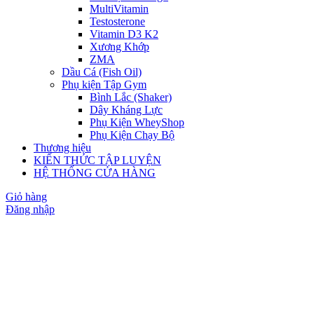
MultiVitamin
Testosterone
Vitamin D3 K2
Xương Khớp
ZMA
Dầu Cá (Fish Oil)
Phụ kiện Tập Gym
Bình Lắc (Shaker)
Dây Kháng Lực
Phụ Kiện WheyShop
Phụ Kiện Chạy Bộ
Thương hiệu
KIẾN THỨC TẬP LUYỆN
HỆ THỐNG CỬA HÀNG
Giỏ hàng
Đăng nhập