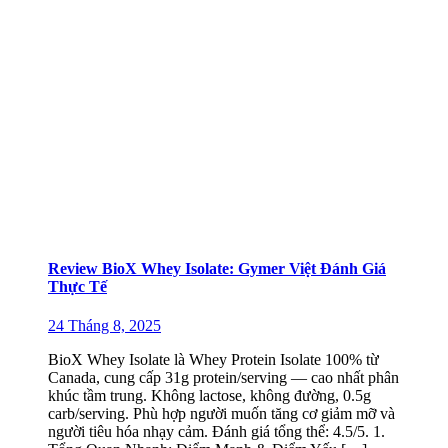
Review BioX Whey Isolate: Gymer Việt Đánh Giá
Thực Tế
24 Tháng 8, 2025
BioX Whey Isolate là Whey Protein Isolate 100% từ
Canada, cung cấp 31g protein/serving — cao nhất phân
khúc tầm trung. Không lactose, không đường, 0.5g
carb/serving. Phù hợp người muốn tăng cơ giảm mỡ và
người tiêu hóa nhạy cảm. Đánh giá tổng thể: 4.5/5. 1.