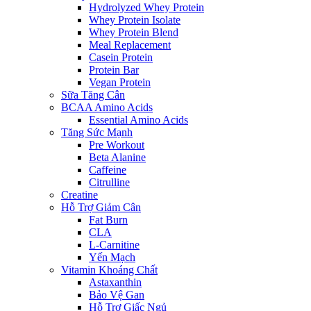
Hydrolyzed Whey Protein
Whey Protein Isolate
Whey Protein Blend
Meal Replacement
Casein Protein
Protein Bar
Vegan Protein
Sữa Tăng Cân
BCAA Amino Acids
Essential Amino Acids
Tăng Sức Mạnh
Pre Workout
Beta Alanine
Caffeine
Citrulline
Creatine
Hỗ Trợ Giảm Cân
Fat Burn
CLA
L-Carnitine
Yến Mạch
Vitamin Khoáng Chất
Astaxanthin
Bảo Vệ Gan
Hỗ Trợ Giấc Ngủ