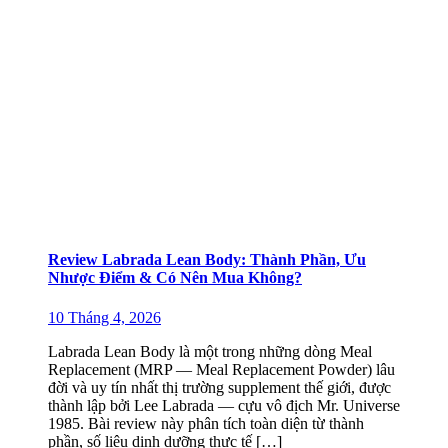
Review Labrada Lean Body: Thành Phần, Ưu
Nhược Điểm & Có Nên Mua Không?
10 Tháng 4, 2026
Labrada Lean Body là một trong những dòng Meal
Replacement (MRP — Meal Replacement Powder) lâu
đời và uy tín nhất thị trường supplement thế giới, được
thành lập bởi Lee Labrada — cựu vô địch Mr. Universe
1985. Bài review này phân tích toàn diện từ thành
phần, số liệu dinh dưỡng thực tế […]