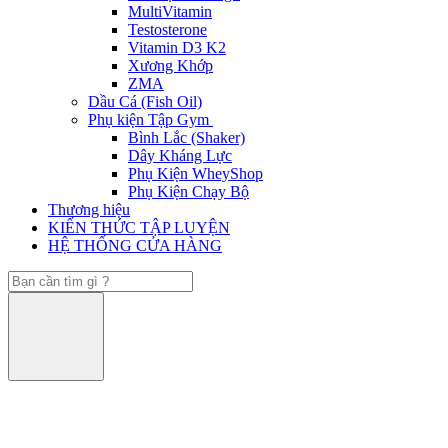
MultiVitamin
Testosterone
Vitamin D3 K2
Xương Khớp
ZMA
Dầu Cá (Fish Oil)
Phụ kiện Tập Gym
Bình Lắc (Shaker)
Dây Kháng Lực
Phụ Kiện WheyShop
Phụ Kiện Chạy Bộ
Thương hiệu
KIẾN THỨC TẬP LUYỆN
HỆ THỐNG CỬA HÀNG