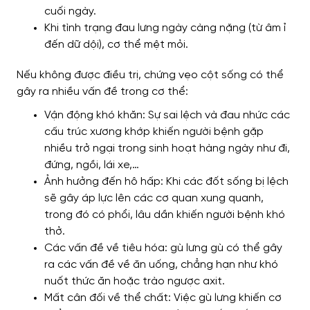
cuối ngày.
Khi tình trạng đau lưng ngày càng nặng (từ âm ỉ
đến dữ dội), cơ thể mệt mỏi.
Nếu không được điều trị, chứng vẹo cột sống có thể
gây ra nhiều vấn đề trong cơ thể:
Vận động khó khăn: Sự sai lệch và đau nhức các
cấu trúc xương khớp khiến người bệnh gặp
nhiều trở ngại trong sinh hoạt hàng ngày như đi,
đứng, ngồi, lái xe,…
Ảnh hưởng đến hô hấp: Khi các đốt sống bị lệch
sẽ gây áp lực lên các cơ quan xung quanh,
trong đó có phổi, lâu dần khiến người bệnh khó
thở.
Các vấn đề về tiêu hóa: gù lưng gù có thể gây
ra các vấn đề về ăn uống, chẳng hạn như khó
nuốt thức ăn hoặc trào ngược axit.
Mất cân đối về thể chất: Việc gù lưng khiến cơ