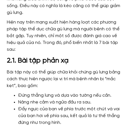
sống. Điều này có nghĩa là kéo căng có thể giúp giảm
gù lưng.
Hiện nay trên mạng xuất hiện hàng loạt các phương
pháp tập thể dục chữa gù lưng mà người bệnh có thể
bắt gặp. Tuy nhiên, chỉ một số được đánh giá cao về
hiệu quả của nó. Trong đó, phổ biến nhất là 7 bài tập
sau:
2.1. Bài tập phản xạ
Bài tập này có thể giúp chữa khỏi chứng gù lưng bằng
cách thực hiện ngược lại vị trí mà bệnh nhân bị “mắc
kẹt”, bao gồm:
Đứng thẳng lưng và dựa vào tường nếu cần.
Nâng nhẹ cằm và ngửa đầu ra sau.
Đẩy ngực của bạn về phía trước một chút và vai
của bạn hơi về phía sau, kết quả là tư thế thẳng
đứng như trong hình.