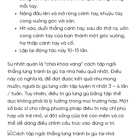
mỗi tay.
Nâng đầu lên và mở rộng cánh tay, khuỷu tay
cong vuông góc với sàn.
Hít vào, duỗi thẳng cánh tay, sau đó thở ra, uốn
cong cánh tay của bạn thành một góc vuông,
hạ thấp cánh tay và cổ.
Lặp lại động tác này 10-15 lần.
Sự nhất quán là “chìa khóa vàng” cách tập ngồi
thẳng lưng tránh bị gù tai nhà hiệu quả nhất. Điều
này có nghĩa là, để đạt được kết quả như mong
muốn, người bị gù lưng cần tập luyện ít nhất 3 – 4 lần
/ tuần.
Tuy nhiên, điều trị gù lưng gù bằng tập thể
dục không phải là lý tưởng trong mọi trường hợp. Một
số bác sĩ cho rằng phương pháp điều trị này chỉ phù
hợp với trẻ nhỏ, vì đốt sống của trẻ còn mềm và có
thể dễ dàng điều chỉnh cấu trúc vào đúng vị trí.