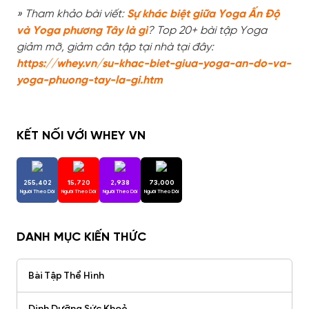
» Tham khảo bài viết:
Sự khác biệt giữa Yoga Ấn Độ
và Yoga phương Tây là gì
? Top 20+ bài tập Yoga
giảm mỡ, giảm cân tập tại nhà tại đây:
https://whey.vn/su-khac-biet-giua-yoga-an-do-va-
yoga-phuong-tay-la-gi.htm
KẾT NỐI VỚI WHEY VN
255,402
15,720
2,938
73,000
Người Theo Dõi
Người Theo Dõi
Người Theo Dõi
Người Theo Dõi
DANH MỤC KIẾN THỨC
Bài Tập Thể Hình
Dinh Dưỡng Sức Khoẻ