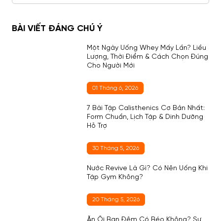
BÀI VIẾT ĐÁNG CHÚ Ý
Một Ngày Uống Whey Mấy Lần? Liều
Lượng, Thời Điểm & Cách Chọn Đúng
Cho Người Mới
01 Tháng 6, 2026
7 Bài Tập Calisthenics Cơ Bản Nhất:
Form Chuẩn, Lịch Tập & Dinh Dưỡng
Hỗ Trợ
30 Tháng 5, 2026
Nước Revive Là Gì? Có Nên Uống Khi
Tập Gym Không?
20 Tháng 5, 2026
Ăn Ổi Ban Đêm Có Béo Không? Sự