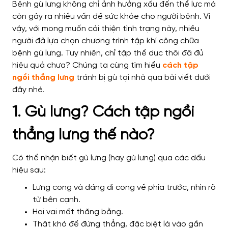
Bệnh gù lưng không chỉ ảnh hưởng xấu đến thể lực mà
còn gây ra nhiều vấn đề sức khỏe cho người bệnh. Vì
vậy, với mong muốn cải thiện tình trạng này, nhiều
người đã lựa chọn chương trình tập khí công chữa
bệnh gù lưng. Tuy nhiên, chỉ tập thể dục thôi đã đủ
hiệu quả chưa? Chúng ta cùng tìm hiểu
cách tập
ngồi thẳng lưng
tránh bị gù tại nhà qua bài viết dưới
đây nhé.
1. Gù lưng? Cách tập ngồi
thẳng lưng thế nào?
Có thể nhận biết gù lưng (hay gù lưng) qua các dấu
hiệu sau:
Lưng cong và dáng đi cong về phía trước, nhìn rõ
từ bên cạnh.
Hai vai mất thăng bằng.
Thật khó để đứng thẳng, đặc biệt là vào gần