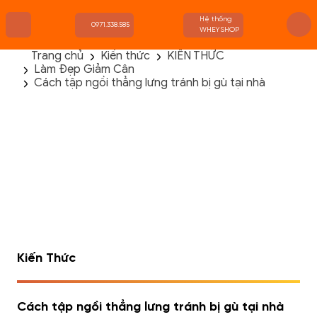
Hệ thống
0971.338.585
WHEYSHOP
Trang chủ
Kiến thức
KIẾN THỨC
Làm Đẹp Giảm Cân
TRANG CHỦ
Cách tập ngồi thẳng lưng tránh bị gù tại nhà
FLASH SALE
THANH LÝ
DANH MỤC SẢN PHẨM
THƯƠNG HIỆU
KIẾN THỨC TẬP LUYỆN
HỆ THỐNG CỬA HÀNG
Kiến Thức
Cách tập ngồi thẳng lưng tránh bị gù tại nhà