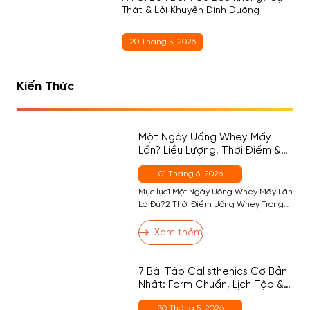
Thật & Lời Khuyên Dinh Dưỡng
20 Tháng 5, 2026
Kiến Thức
Một Ngày Uống Whey Mấy
Lần? Liều Lượng, Thời Điểm &
Cách Chọn Đúng Cho Người
01 Tháng 6, 2026
Mới
Mục lục1 Một Ngày Uống Whey Mấy Lần
Là Đủ?2 Thời Điểm Uống Whey Trong
Ngày — Đâu Là Quan Trọng Nhất?2.1
Thời Điểm 1 (Quan Trọng Nhất) — Sau
Xem thêm
Tập2.2 Thời Điểm 2 — Buổi Sáng (Nếu
Cần)2.3 Thời Điểm 3 — Trước Ngủ
(Casein, Không Phải Whey)2.4 Thời
7 Bài Tập Calisthenics Cơ Bản
Điểm 4 — Giữa Các […]
Nhất: Form Chuẩn, Lịch Tập &
Dinh Dưỡng Hỗ Trợ
30 Tháng 5, 2026