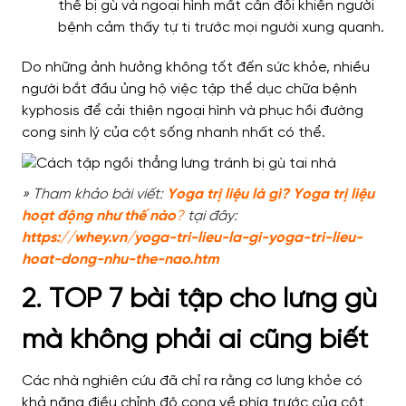
thể bị gù và ngoại hình mất cân đối khiến người
bệnh cảm thấy tự ti trước mọi người xung quanh.
Do những ảnh hưởng không tốt đến sức khỏe, nhiều
người bắt đầu ủng hộ việc tập thể dục chữa bệnh
kyphosis để cải thiện ngoại hình và phục hồi đường
cong sinh lý của cột sống nhanh nhất có thể.
» Tham khảo bài viết:
Yoga trị liệu là gì? Yoga trị liệu
hoạt động như thế nào
?
tại đây:
htt
ps://whey.vn/yoga-tri-lieu-la-gi-yoga-tri-lieu-
hoat-dong-nhu-the-nao.htm
2. TOP 7 bài tập cho lưng gù
mà không phải ai cũng biết
Các nhà nghiên cứu đã chỉ ra rằng cơ lưng khỏe có
khả năng điều chỉnh độ cong về phía trước của cột