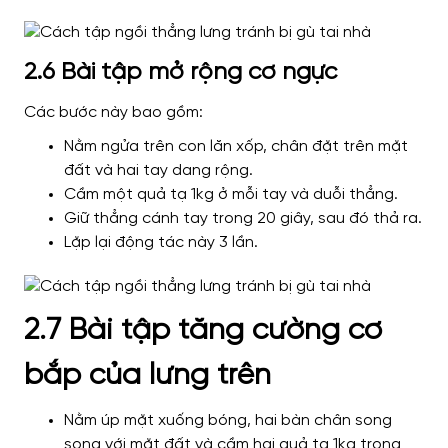
2.6 Bài tập mở rộng cơ ngực
Các bước này bao gồm:
Nằm ngửa trên con lăn xốp, chân đặt trên mặt
đất và hai tay dang rộng.
Cầm một quả tạ 1kg ở mỗi tay và duỗi thẳng.
Giữ thẳng cánh tay trong 20 giây, sau đó thả ra.
Lặp lại động tác này 3 lần.
2.7 Bài tập tăng cường cơ
bắp của lưng trên
Nằm úp mặt xuống bóng, hai bàn chân song
song với mặt đất và cầm hai quả tạ 1kg trong