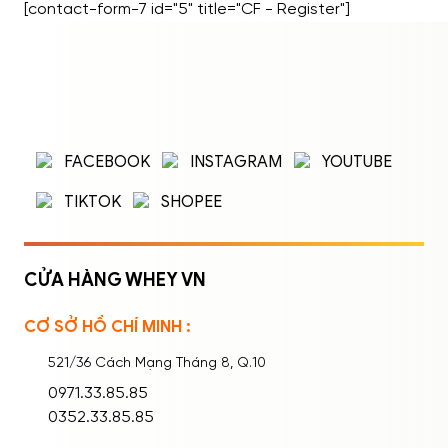
[contact-form-7 id="5" title="CF - Register"]
Nhóm 3: Thói Quen và Kỹ Thuật […]
ĐĂNG NHẬP
ĐĂNG KÝ
Nhập tên đăng nhập/email và mật khẩu để
FACEBOOK
INSTAGRAM
YOUTUBE
đăng nhập.
TIKTOK
SHOPEE
CỬA HÀNG WHEY VN
CƠ SỞ HỒ CHÍ MINH :
Ghi nhớ mật khẩu
Quên mật khẩu?
521/36 Cách Mạng Tháng 8, Q.10
ĐĂNG NHẬP
0971.33.85.85
0352.33.85.85