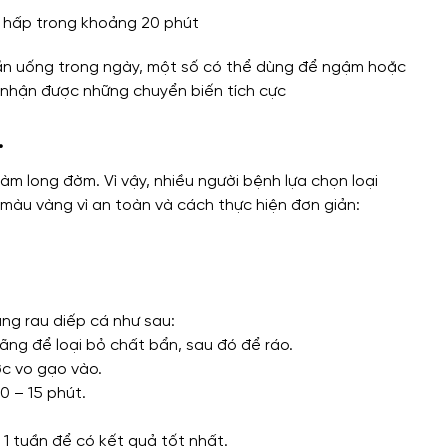
 hấp trong khoảng 20 phút
lần uống trong ngày, một số có thể dùng để ngậm hoặc
ẽ nhận được những chuyển biến tích cực
.
àm long đờm. Vì vậy, nhiều người bệnh lựa chọn loại
màu vàng vì an toàn và cách thực hiện đơn giản:
g rau diếp cá như sau:
ãng để loại bỏ chất bẩn, sau đó để ráo.
ớc vo gạo vào.
0 – 15 phút.
 1 tuần để có kết quả tốt nhất.