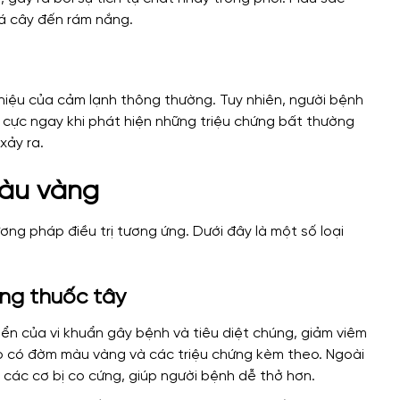
lá cây đến rám nắng.
hiệu của cảm lạnh thông thường. Tuy nhiên, người bệnh
 cực ngay khi phát hiện những triệu chứng bất thường
xảy ra.
màu vàng
ng pháp điều trị tương ứng. Dưới đây là một số loại
ng thuốc tây
iển của vi khuẩn gây bệnh và tiêu diệt chúng, giảm viêm
 ho có đờm màu vàng và các triệu chứng kèm theo. Ngoài
 các cơ bị co cứng, giúp người bệnh dễ thở hơn.