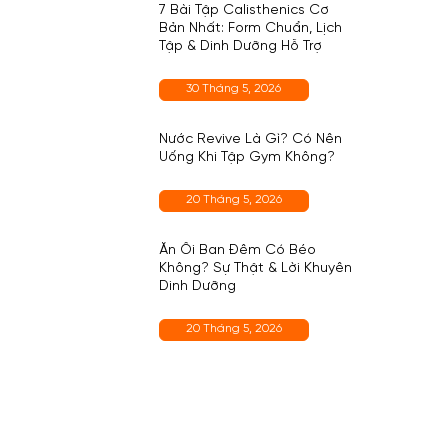
7 Bài Tập Calisthenics Cơ
Bản Nhất: Form Chuẩn, Lịch
Tập & Dinh Dưỡng Hỗ Trợ
30 Tháng 5, 2026
Nước Revive Là Gì? Có Nên
Uống Khi Tập Gym Không?
20 Tháng 5, 2026
Ăn Ổi Ban Đêm Có Béo
Không? Sự Thật & Lời Khuyên
Dinh Dưỡng
20 Tháng 5, 2026