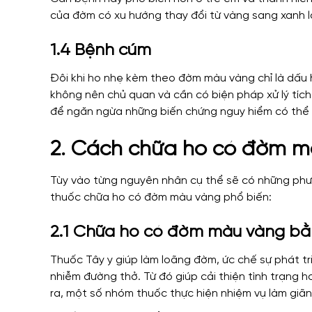
của đờm có xu hướng thay đổi từ vàng sang xanh 
1.4 Bệnh cúm
Đôi khi ho nhẹ kèm theo đờm màu vàng chỉ là dấu 
không nên chủ quan và cần có biện pháp xử lý tích
để ngăn ngừa những biến chứng nguy hiểm có thể 
2. Cách chữa ho có đờm 
Tùy vào từng nguyên nhân cụ thể sẽ có những phươ
thuốc chữa ho có đờm màu vàng phổ biến:
2.1 Chữa ho có đờm màu vàng bằ
Thuốc Tây y giúp làm loãng đờm, ức chế sự phát tr
nhiễm đường thở. Từ đó giúp cải thiện tình trạng
ra, một số nhóm thuốc thực hiện nhiệm vụ làm giãn