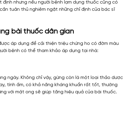
ất định nhưng nếu người bệnh lạm dụng thuốc cũng có
, cần tuân thủ nghiêm ngặt những chỉ định của bác sĩ
ng bài thuốc dân gian
 được áp dụng để cải thiện triệu chứng ho có đờm màu
gười bệnh có thể tham khảo áp dụng tại nhà:
àng ngày. Không chỉ vậy, gừng còn là một loại thảo dược
cay, tính ấm, có khả năng kháng khuẩn rất tốt, thường
ng với mật ong sẽ giúp tăng hiệu quả của bài thuốc.