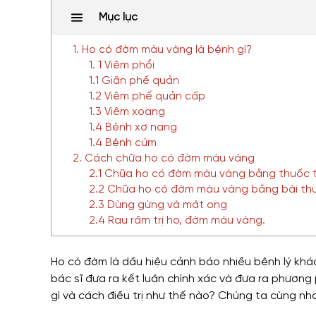
Mục lục
1. Ho có đờm màu vàng là bệnh gì?
1. 1 Viêm phổi
1.1 Giãn phế quản
1.2 Viêm phế quản cấp
1.3 Viêm xoang
1.4 Bệnh xơ nang
1.4 Bệnh cúm
2. Cách chữa ho có đờm màu vàng
2.1 Chữa ho có đờm màu vàng bằng thuốc 
2.2 Chữa ho có đờm màu vàng bằng bài th
2.3 Dùng gừng và mật ong
2.4 Rau răm trị ho, đờm màu vàng.
Ho có đờm là dấu hiệu cảnh báo nhiều bệnh lý khá
bác sĩ đưa ra kết luận chính xác và đưa ra phương
gì và cách điều trị như thế nào? Chúng ta cùng nha