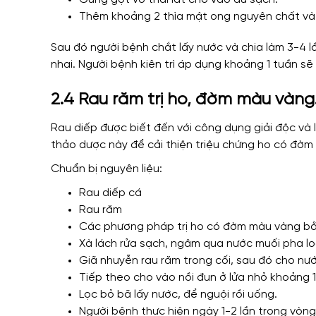
Thêm khoảng 2 thìa mật ong nguyên chất và
Sau đó người bệnh chắt lấy nước và chia làm 3-4 
nhai. Người bệnh kiên trì áp dụng khoảng 1 tuần s
2.4 Rau răm trị ho, đờm màu vàng
Rau diếp được biết đến với công dụng giải độc và l
thảo dược này để cải thiện triệu chứng ho có đờm 
Chuẩn bị nguyên liệu:
Rau diếp cá
Rau răm
Các phương pháp trị ho có đờm màu vàng bằn
Xà lách rửa sạch, ngâm qua nước muối pha lo
Giã nhuyễn rau răm trong cối, sau đó cho nư
Tiếp theo cho vào nồi đun ở lửa nhỏ khoảng 1
Lọc bỏ bã lấy nước, để nguội rồi uống.
Người bệnh thực hiện ngày 1-2 lần trong vòng