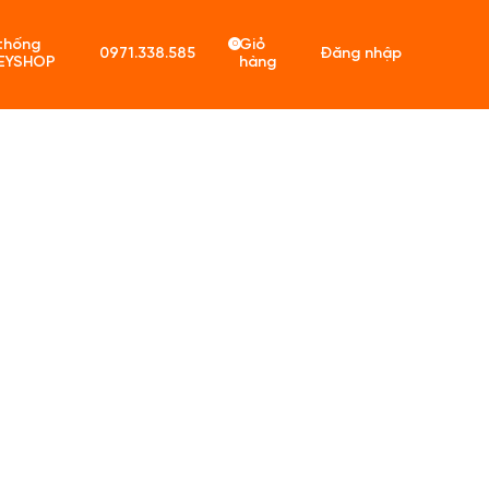
thống
Giỏ
0
0971.338.585
Đăng nhập
EYSHOP
hàng
ó sản phẩm trong giỏ hàng.