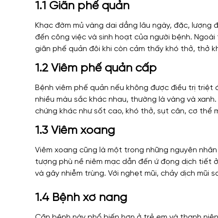
1.1 Giãn phế quản
Khạc đờm mủ vàng dai dẳng lâu ngày, đặc, lượng 
đến công việc và sinh hoạt của người bệnh. Ngoài 
giãn phế quản đôi khi còn cảm thấy khó thở, thở k
1.2 Viêm phế quản cấp
Bệnh viêm phế quản nếu không được điều trị triệt
nhiều màu sắc khác nhau, thường là vàng và xanh. 
chứng khác như sốt cao, khó thở, sụt cân, cơ thể
1.3 Viêm xoang
Viêm xoang cũng là một trong những nguyên nhân 
tượng phù nề niêm mạc dẫn đến ứ đọng dịch tiết ở 
và gây nhiễm trùng. Với nghẹt mũi, chảy dịch mũi s
1.4 Bệnh xơ nang
Căn bệnh này phổ biến hơn ở trẻ em và thanh niên,