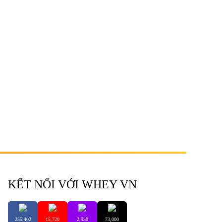
KẾT NỐI VỚI WHEY VN
255,402
15,720
2,938
73,000