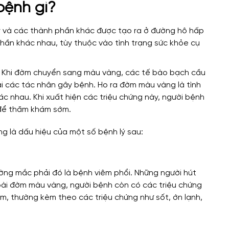
bệnh gì?
 và các thành phần khác được tạo ra ở đường hô hấp
hần khác nhau, tùy thuộc vào tình trạng sức khỏe cụ
. Khi đờm chuyển sang màu vàng, các tế bào bạch cầu
lại các tác nhân gây bệnh. Ho ra đờm màu vàng là tình
ác nhau. Khi xuất hiện các triệu chứng này, người bệnh
 để thăm khám sớm.
 là dấu hiệu của một số bệnh lý sau:
ng mắc phải đó là bệnh viêm phổi. Những người hút
oài đờm màu vàng, người bệnh còn có các triệu chứng
êm, thường kèm theo các triệu chứng như sốt, ớn lạnh,