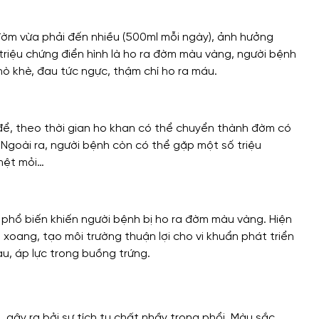
đờm vừa phải đến nhiều (500ml mỗi ngày), ảnh hưởng
triệu chứng điển hình là ho ra đờm màu vàng, người bệnh
hò khè, đau tức ngực, thậm chí ho ra máu.
 để, theo thời gian ho khan có thể chuyển thành đờm có
Ngoài ra, người bệnh còn có thể gặp một số triệu
 mệt mỏi…
phổ biến khiến người bệnh bị ho ra đờm màu vàng. Hiện
xoang, tạo môi trường thuận lợi cho vi khuẩn phát triển
au, áp lực trong buồng trứng.
 gây ra bởi sự tích tụ chất nhầy trong phổi. Màu sắc