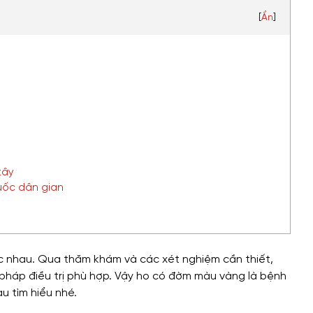
[
Ẩn
]
tây
uốc dân gian
c nhau. Qua thăm khám và các xét nghiệm cần thiết,
 pháp điều trị phù hợp. Vậy ho có đờm màu vàng là bệnh
u tìm hiểu nhé.