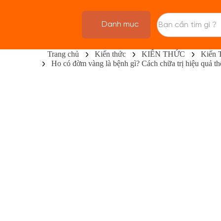
Danh mục
Trang chủ
Kiến thức
KIẾN THỨC
Kiến 
Ho có đờm vàng là bệnh gì? Cách chữa trị hiệu quả th
TRANG CHỦ
FLASH SALE
THANH LÝ
DANH MỤC SẢN PHẨM
THƯƠNG HIỆU
KIẾN THỨC TẬP LUYỆN
HỆ THỐNG CỬA HÀNG