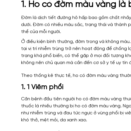
1. Ho có đờm màu vàng là 
Đờm là dịch tiết đường hô hấp bao gồm chất nhầy
dưới. Đờm có nhiều màu sắc, trạng thái và thành p
thể của mỗi người.
Ở điều kiện bình thường, đờm trong và không màu
tại vị trí nhiễm trùng trở nên hoạt động để chống 
trạng khá phổ biến, có thể gặp ở mọi đối tượng kh
không nên chủ quan mà cần đến cơ sở y tế uy tín
Theo thống kê thực tế, ho có đờm màu vàng thường
1. 1 Viêm phổi
Căn bệnh đầu tiên người ho có đờm màu vàng thườ
thuốc lá nhiều thường bị ho có đờm màu vàng. Ng
như nhiễm trùng và đau tức ngực ở vùng phổi bị vi
khó thở, mệt mỏi, da xanh xao.