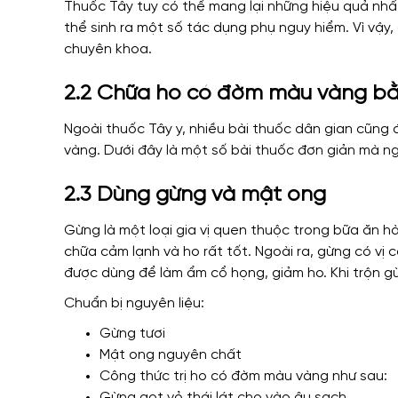
Thuốc Tây tuy có thể mang lại những hiệu quả nh
thể sinh ra một số tác dụng phụ nguy hiểm. Vì vậy
chuyên khoa.
2.2 Chữa ho có đờm màu vàng bằ
Ngoài thuốc Tây y, nhiều bài thuốc dân gian cũng
vàng. Dưới đây là một số bài thuốc đơn giản mà n
2.3 Dùng gừng và mật ong
Gừng là một loại gia vị quen thuộc trong bữa ăn h
chữa cảm lạnh và ho rất tốt. Ngoài ra, gừng có vị 
được dùng để làm ẩm cổ họng, giảm ho. Khi trộn gừ
Chuẩn bị nguyên liệu:
Gừng tươi
Mật ong nguyên chất
Công thức trị ho có đờm màu vàng như sau:
Gừng gọt vỏ thái lát cho vào âu sạch.