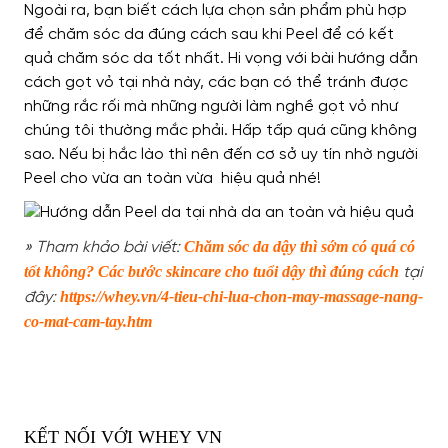
Ngoài ra, bạn biết cách lựa chọn sản phẩm phù hợp
để chăm sóc da đúng cách sau khi Peel để có kết
quả chăm sóc da tốt nhất. Hi vọng với bài hướng dẫn
cách gọt vỏ tại nhà này, các bạn có thể tránh được
những rắc rối mà những người làm nghề gọt vỏ như
chúng tôi thường mắc phải. Hấp tấp quá cũng không
sao. Nếu bị hắc lào thì nên đến cơ sở uy tín nhờ người
Peel cho vừa an toàn vừa hiệu quả nhé!
Chăm sóc da dậy thì sớm có quá có
» Tham khảo bài viết:
tốt không? Các bước skincare cho tuổi dậy thì đúng cách
tại
https://whey.vn/4-tieu-chi-lua-chon-may-massage-nang-
đây:
co-mat-cam-tay.htm
KẾT NỐI VỚI WHEY VN