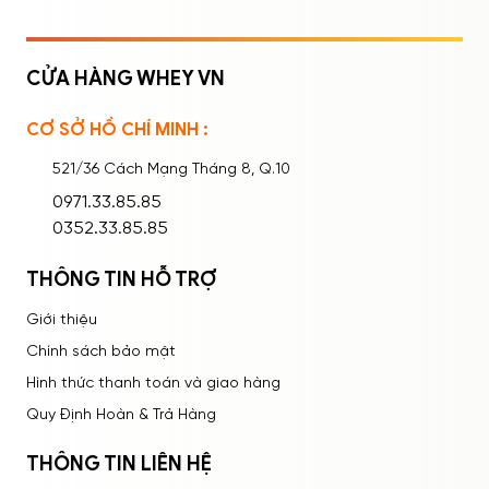
CỬA HÀNG WHEY VN
CƠ SỞ HỒ CHÍ MINH :
Ghi nhớ mật khẩu
Quên mật khẩu?
521/36 Cách Mạng Tháng 8, Q.10
ĐĂNG NHẬP
0971.33.85.85
0352.33.85.85
THÔNG TIN HỖ TRỢ
Giới thiệu
Chính sách bảo mật
Hình thức thanh toán và giao hàng
Quy Định Hoàn & Trả Hàng
THÔNG TIN LIÊN HỆ