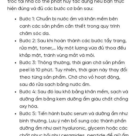
tróc tại nhà có thể phát huy tác dụng nếu bạn thực
hiện đúng và đủ các bước cơ bản sau:
Bước 1: Chuẩn bị nước ấm và khăn mềm bên
cạnh các sản phẩm cần thiết trong quy trình
chăm sóc da.
Bước 2: Sau khi hoàn thành các bước tẩy trang,
rửa mặt, toner,… lấy một lượng vừa đủ thoa đều
khắp mặt, tránh vùng mắt và môi.
Bước 3: Thông thường, thời gian chờ sản phẩm
peel là 10 phút. Tuy nhiên, thời gian này thay đổi
theo từng sản phẩm. Chờ cho vỏ hoạt động,
sau đó rửa sạch bằng nước ấm.
Bước 4: Sau đó lau khô bằng khăn mềm, sạch và
dưỡng ẩm bằng kem dưỡng ẩm giàu chất chống
oxy hóa.
Bước 5: Tiến hành bước serum và dưỡng ẩm như
bình thường. Lưu ý nên bổ sung các thành phần
dưỡng ẩm như axit hyaluronic, glycerin hoặc các
chất phục hồi như ceramides, peptide để giữ ẩm