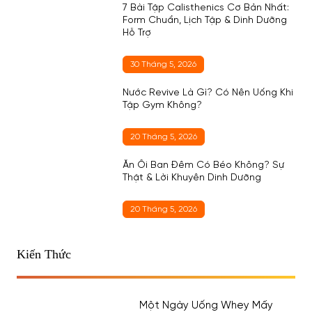
7 Bài Tập Calisthenics Cơ Bản Nhất:
Form Chuẩn, Lịch Tập & Dinh Dưỡng
Hỗ Trợ
30 Tháng 5, 2026
Nước Revive Là Gì? Có Nên Uống Khi
Tập Gym Không?
20 Tháng 5, 2026
Ăn Ổi Ban Đêm Có Béo Không? Sự
Thật & Lời Khuyên Dinh Dưỡng
20 Tháng 5, 2026
Kiến Thức
Một Ngày Uống Whey Mấy