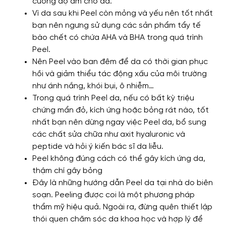
cường độ ẩm cho da.
Vì da sau khi Peel còn mỏng và yếu nên tốt nhất
bạn nên ngưng sử dụng các sản phẩm tẩy tế
bào chết có chứa AHA và BHA trong quá trình
Peel.
Nên Peel vào ban đêm để da có thời gian phục
hồi và giảm thiểu tác động xấu của môi trường
như ánh nắng, khói bụi, ô nhiễm…
Trong quá trình Peel da, nếu có bất kỳ triệu
chứng mẩn đỏ, kích ứng hoặc bỏng rát nào, tốt
nhất bạn nên dừng ngay việc Peel da, bổ sung
các chất sửa chữa như axit hyaluronic và
peptide và hỏi ý kiến ​​bác sĩ da liễu.
Peel không đúng cách có thể gây kích ứng da,
thậm chí gây bỏng
Đây là những hướng dẫn Peel da tại nhà do biên
soạn. Peeling được coi là một phương pháp
thẩm mỹ hiệu quả. Ngoài ra, đừng quên thiết lập
thói quen chăm sóc da khoa học và hợp lý để