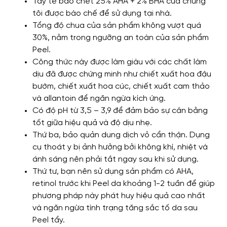
Tẩy tế bào chết 25% AHA + 2% BHA của chúng
tôi được bào chế để sử dụng tại nhà.
Tổng độ chua của sản phẩm không vượt quá
30%, nằm trong ngưỡng an toàn của sản phẩm
Peel.
Công thức này được làm giàu với các chất làm
dịu đã được chứng minh như chiết xuất hoa đậu
bướm, chiết xuất hoa cúc, chiết xuất cam thảo
và allantoin để ngăn ngừa kích ứng.
Có độ pH từ 3,5 – 3,9 để đảm bảo sự cân bằng
tốt giữa hiệu quả và độ dịu nhẹ.
Thứ ba, bảo quản dung dịch vỏ cẩn thận. Dụng
cụ thoát y bị ảnh hưởng bởi không khí, nhiệt và
ánh sáng nên phải tắt ngay sau khi sử dụng.
Thứ tư, bạn nên sử dụng sản phẩm có AHA,
retinol trước khi Peel da khoảng 1-2 tuần để giúp
phương pháp này phát huy hiệu quả cao nhất
và ngăn ngừa tình trạng tăng sắc tố da sau
Peel tẩy.