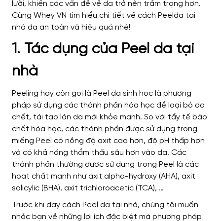
lưỡi, khiến các vấn đề về da trở nên trầm trọng hơn.
Cùng Whey VN tìm hiểu chi tiết về cách Peelda tại
nhà da an toàn và hiệu quả nhé!
1. Tác dụng của Peel da tại
nhà
Peeling hay còn gọi là Peel da sinh học là phương
pháp sử dụng các thành phần hóa học để loại bỏ da
chết, tái tạo làn da mới khỏe mạnh. So với tẩy tế bào
chết hóa học, các thành phần được sử dụng trong
miếng Peel có nồng độ axit cao hơn, độ pH thấp hơn
và có khả năng thẩm thấu sâu hơn vào da. Các
thành phần thường được sử dụng trong Peel là các
hoạt chất mạnh như axit alpha-hydroxy (AHA), axit
salicylic (BHA), axit trichloroacetic (TCA), …
Trước khi dạy cách Peel da tại nhà, chúng tôi muốn
nhắc bạn về những lợi ích đặc biệt mà phương pháp