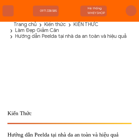
Hệ thống
0971.338.585
WHEYSHOP
Trang chủ
Kiến thức
KIẾN THỨC
Làm Đẹp Giảm Cân
TRANG CHỦ
Hướng dẫn Peelda tại nhà da an toàn và hiệu quả
FLASH SALE
THANH LÝ
DANH MỤC SẢN PHẨM
THƯƠNG HIỆU
KIẾN THỨC TẬP LUYỆN
HỆ THỐNG CỬA HÀNG
Kiến Thức
Hướng dẫn Peelda tại nhà da an toàn và hiệu quả