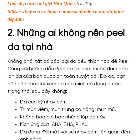
khỏe đẹp như hot girl Hàn Quốc
tại đây:
https://whey.vn/cac-buoc-cham-soc-da-de-co-lan-da-khoe-
dep.htm
2. Những ai không nên peel
da tại nhà
Không phải tất cả các loại da đều thích hợp để Peel.
Cùng với hướng dẫn Peel da tại nhà, muốn đảm bảo
làn da của bạn được an toàn tuyệt đối. Do đó, bạn
nên cân nhắc kỹ xem da của mình có đang ở các
trạng thái sau đây không:
Da cực kỳ nhạy cảm
Trị mụn viêm, mụn trứng cá nặng, mụn mủ.
Không bao giờ bóc những lớp da này:
Kích ứng axit: AHA, BHA, PHA…
Da đang đối mặt với sự nhạy cảm liên quan đến
ánh sáng.