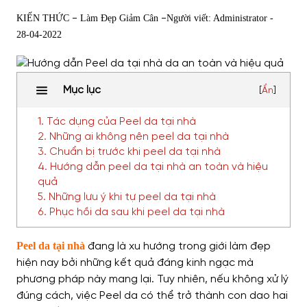
-
-
KIẾN THỨC
Làm Đẹp Giảm Cân
Người viết: Administrator -
28-04-2022
Mục lục
[
Ẩn
]
1. Tác dụng của Peel da tại nhà
2. Những ai không nên peel da tại nhà
3. Chuẩn bị trước khi peel da tại nhà
4. Hướng dẫn peel da tại nhà an toàn và hiệu
quả
5. Những lưu ý khi tự peel da tại nhà
6. Phục hồi da sau khi peel da tại nhà
Peel da tại nhà
đang là xu hướng trong giới làm đẹp
hiện nay bởi những kết quả đáng kinh ngạc mà
phương pháp này mang lại. Tuy nhiên, nếu không xử lý
đúng cách, việc Peel da có thể trở thành con dao hai