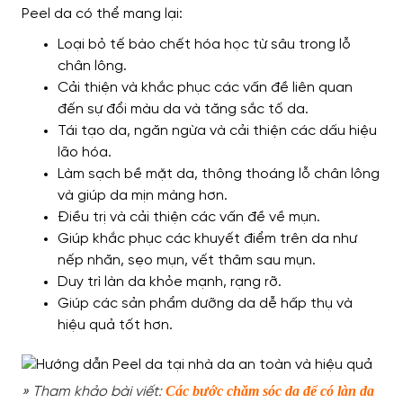
Peel da có thể mang lại:
Loại bỏ tế bào chết hóa học từ sâu trong lỗ
chân lông.
Cải thiện và khắc phục các vấn đề liên quan
đến sự đổi màu da và tăng sắc tố da.
Tái tạo da, ngăn ngừa và cải thiện các dấu hiệu
lão hóa.
Làm sạch bề mặt da, thông thoáng lỗ chân lông
và giúp da mịn màng hơn.
Điều trị và cải thiện các vấn đề về mụn.
Giúp khắc phục các khuyết điểm trên da như
nếp nhăn, sẹo mụn, vết thâm sau mụn.
Duy trì làn da khỏe mạnh, rạng rỡ.
Giúp các sản phẩm dưỡng da dễ hấp thụ và
hiệu quả tốt hơn.
Các bước chăm sóc da để có làn da
» Tham khảo bài viết: