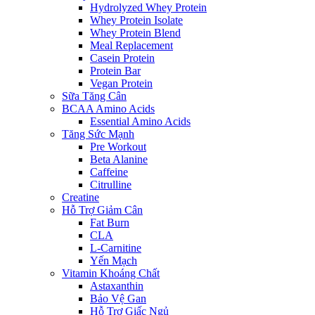
Hydrolyzed Whey Protein
Whey Protein Isolate
Whey Protein Blend
Meal Replacement
Casein Protein
Protein Bar
Vegan Protein
Sữa Tăng Cân
BCAA Amino Acids
Essential Amino Acids
Tăng Sức Mạnh
Pre Workout
Beta Alanine
Caffeine
Citrulline
Creatine
Hỗ Trợ Giảm Cân
Fat Burn
CLA
L-Carnitine
Yến Mạch
Vitamin Khoáng Chất
Astaxanthin
Bảo Vệ Gan
Hỗ Trợ Giấc Ngủ