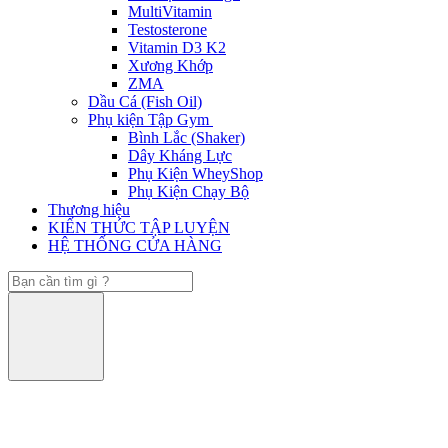
MultiVitamin
Testosterone
Vitamin D3 K2
Xương Khớp
ZMA
Dầu Cá (Fish Oil)
Phụ kiện Tập Gym
Bình Lắc (Shaker)
Dây Kháng Lực
Phụ Kiện WheyShop
Phụ Kiện Chạy Bộ
Thương hiệu
KIẾN THỨC TẬP LUYỆN
HỆ THỐNG CỬA HÀNG