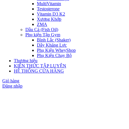
MultiVitamin
Testosterone
Vitamin D3 K2
Xương Khớp
ZMA
Dầu Cá (Fish Oil)
Phụ kiện Tập Gym
Bình Lắc (Shaker)
Dây Kháng Lực
Phụ Kiện WheyShop
Phụ Kiện Chạy Bộ
Thương hiệu
KIẾN THỨC TẬP LUYỆN
HỆ THỐNG CỬA HÀNG
Giỏ hàng
Đăng nhập