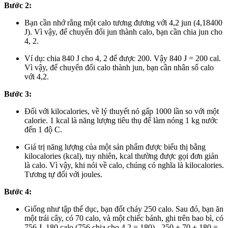
Bước 2:
Bạn cần nhớ rằng một calo tương đương với 4,2 jun (4,18400
J). Vì vậy, để chuyển đổi jun thành calo, bạn cần chia jun cho
4, 2.
Ví dụ: chia 840 J cho 4, 2 để được 200. Vậy 840 J = 200 cal.
Vì vậy, để chuyển đổi calo thành jun, bạn cần nhân số calo
với 4,2.
Bước 3:
Đối với kilocalories, về lý thuyết nó gấp 1000 lần so với một
calorie. 1 kcal là năng lượng tiêu thụ để làm nóng 1 kg nước
đến 1 độ C.
Giá trị năng lượng của một sản phẩm được biểu thị bằng
kilocalories (kcal), tuy nhiên, kcal thường được gọi đơn giản
là calo. Vì vậy, khi nói về calo, chúng có nghĩa là kilocalories.
Tương tự đối với joules.
Bước 4:
Giống như tập thể dục, bạn đốt cháy 250 calo. Sau đó, bạn ăn
một trái cây, có 70 calo, và một chiếc bánh, ghi trên bao bì, có
756 J. 180 calo (756 chia cho 4,2 = 180). -250 + 70 + 180 =