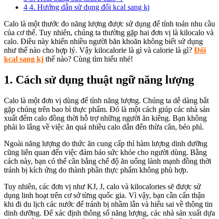
4
4. Hướng dẫn sử dụng đổi kcal sang kj
Calo là một thước đo năng lượng được sử dụng để tính toán nhu cầu
của cơ thể. Tuy nhiên, chúng ta thường gặp hai đơn vị là kilocalo và
calo. Điều này khiến nhiều người băn khoăn không biết sử dụng
như thế nào cho hợp lý. Vậy kilocalorie là gì và calorie là gì?
Đổi
kcal sang kj
thế nào? Cùng tìm hiểu nhé!
1. Cách sử dụng thuật ngữ năng lượng
Calo là một đơn vị dùng để tính năng lượng. Chúng ta dễ dàng bắt
gặp chúng trên bao bì thực phẩm. Đó là một cách giúp các nhà sản
xuất đếm calo đồng thời hỗ trợ những người ăn kiêng. Bạn không
phải lo lắng về việc ăn quá nhiều calo dẫn đến thừa cân, béo phì.
Ngoài năng lượng do thức ăn cung cấp thì hàm lượng dinh dưỡng
cũng liên quan đến việc đảm bảo sức khỏe cho người dùng. Bằng
cách này, bạn có thể cân bằng chế độ ăn uống lành mạnh đồng thời
tránh bị kích ứng do thành phần thực phẩm không phù hợp.
Tuy nhiên, các đơn vị như KJ, J, calo và kilocalories sẽ được sử
dụng linh hoạt trên cơ sở từng quốc gia. Vì vậy, bạn cần cẩn thận
khi đi du lịch các nước để tránh bị nhầm lẫn và hiểu sai về thông tin
dinh dưỡng. Để xác định thông số năng lượng, các nhà sản xuất dựa