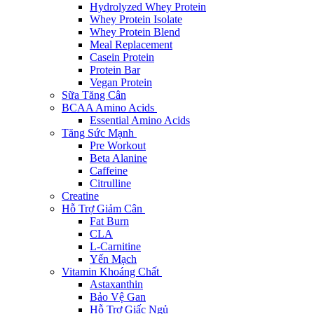
Hydrolyzed Whey Protein
Whey Protein Isolate
Whey Protein Blend
Meal Replacement
Casein Protein
Protein Bar
Vegan Protein
Sữa Tăng Cân
BCAA Amino Acids
Essential Amino Acids
Tăng Sức Mạnh
Pre Workout
Beta Alanine
Caffeine
Citrulline
Creatine
Hỗ Trợ Giảm Cân
Fat Burn
CLA
L-Carnitine
Yến Mạch
Vitamin Khoáng Chất
Astaxanthin
Bảo Vệ Gan
Hỗ Trợ Giấc Ngủ