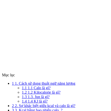
Mục lục
1
1. Cách sử dụng thuật ngữ năng lượng
1.1
1.1 Calo là gì?
1.2
1.2 Kilocalorie là gì?
1.3
1.3. Jun là gì?
1.4
1.4 KJ là gì?
2
2. Sự khác biệt giữa kcal và calo là gì?
3
3. Kcal bằng bao nhiêu calo ?