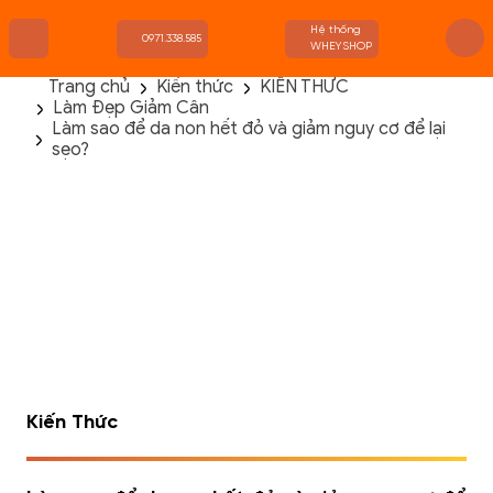
Hệ thống
0971.338.585
WHEYSHOP
Trang chủ
Kiến thức
KIẾN THỨC
Làm Đẹp Giảm Cân
TRANG CHỦ
Làm sao để da non hết đỏ và giảm nguy cơ để lại
FLASH SALE
sẹo?
THANH LÝ
DANH MỤC SẢN PHẨM
THƯƠNG HIỆU
KIẾN THỨC TẬP LUYỆN
HỆ THỐNG CỬA HÀNG
Kiến Thức