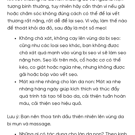
tượng bình thường, tuy nhiên hãy cẩn thận vì nếu gãi
hoặc chăm sóc không đúng cách có thể để lại vết
thương rất nặng, rất dễ để lại sẹo. Vì vậy, làm thế nào
để thoát khỏi da đỏ, sau đây là một số mẹo!
Không chà xát, không cạy lên vùng da bị sẹo:
cũng như các loại sẹo khác, bạn không được
chà xát quá mạnh vào vùng bị sẹo vì sẽ làm sẹo
nặng hơn. Sẹo lồi trên môi, cổ hoặc cơ có thể
kéo, co giật hoặc ngứa nhẹ, nhưng không được
gãi hoặc bóp vào vết sẹo.
Mát xa nhẹ nhàng cho làn da non: Mát xa nhẹ
nhàng hàng ngày giúp kích thích và thúc đẩy
quá trình tái tạo tế bào da, cải thiện tuần hoàn
máu, cải thiện sẹo hiệu quả.
Lưu ý: Bạn nên thoa tinh dầu thiên nhiên lên vùng da
bị mụn và massage.
Những gì có tác dụng cho làn da non? Theo kinh