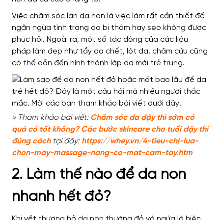
Việc chăm sóc làn da non là việc làm rất cần thiết để
ngăn ngừa tình trạng da bị thâm hay sẹo không được
phục hồi. Ngoài ra, một số tác động của các liệu
pháp làm đẹp như tẩy da chết, lột da, châm cứu cũng
có thể dẫn đến hình thành lớp da mới trẻ trung.
» Tham khảo bài viết:
Chăm sóc da dậy thì sớm có
quá có tốt không? Các bước skincare cho tuổi dậy thì
đúng cách
tại đây:
https://whey.vn/4-tieu-chi-lua-
chon-may-massage-nang-co-mat-cam-tay.htm
2. Làm thế nào để da non
nhanh hết đỏ?
Khi vết thương hở da non thường đỏ và ngứa là hiện