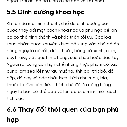
ngoài trời để làn da luôn được bảo vệ tốt nhất.
5.5 Dinh dưỡng khoa học
Khi làn da mới hình thành, chế độ dinh dưỡng cần
được thay đổi một cách khoa học và phù hợp để làn
da có thể hình thành và phát triển tối ưu. Các loại
thực phẩm được khuyến khích bổ sung vào chế độ ăn
hàng ngày là cà rốt, dưa chuột, bông cải xanh, cam,
quýt, kiwi, việt quất, mật ong, sữa chua hoặc dâu tây.
Ngoài ra, cũng cần hạn chế những thực phẩm có tác
dụng làm sẹo lồi như rau muống, thịt gà, thịt bò, đồ
nếp, đồ cay và các chất kích thích như rượu, bia,
thuốc lá. Chỉ cần điều chỉnh chế độ ăn uống hàng
ngày là bạn có thể bảo vệ làn da của mình một cách
tích cực.
6.6 Thay đổi thói quen của bạn phù
hợp