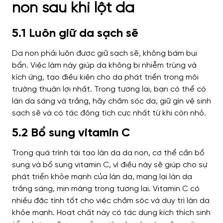
non sau khi lột da
5.1 Luôn giữ da sạch sẽ
Da non phải luôn được giữ sạch sẽ, không bám bụi
bẩn. Việc làm này giúp da không bị nhiễm trùng và
kích ứng, tạo điều kiện cho da phát triển trong môi
trường thuận lợi nhất. Trong tương lai, bạn có thể có
làn da sáng và trắng, hãy chăm sóc da, giữ gìn vệ sinh
sạch sẽ và có tác động tích cực nhất từ ​​khi còn nhỏ.
5.2 Bổ sung vitamin C
Trong quá trình tái tạo làn da da non, cơ thể cần bổ
sung và bổ sung vitamin C, vì điều này sẽ giúp cho sự
phát triển khỏe mạnh của làn da, mang lại làn da
trắng sáng, mịn màng trong tương lai. Vitamin C có
nhiều đặc tính tốt cho việc chăm sóc và duy trì làn da
khỏe mạnh. Hoạt chất này có tác dụng kích thích sinh