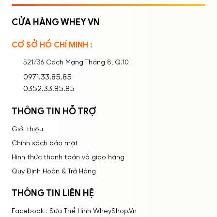
CỬA HÀNG WHEY VN
CƠ SỞ HỒ CHÍ MINH :
Ghi nhớ mật khẩu
Quên mật khẩu?
521/36 Cách Mạng Tháng 8, Q.10
ĐĂNG NHẬP
0971.33.85.85
0352.33.85.85
THÔNG TIN HỖ TRỢ
Giới thiệu
Chính sách bảo mật
Hình thức thanh toán và giao hàng
Quy Định Hoàn & Trả Hàng
THÔNG TIN LIÊN HỆ
Facebook : Sữa Thể Hình WheyShop.Vn