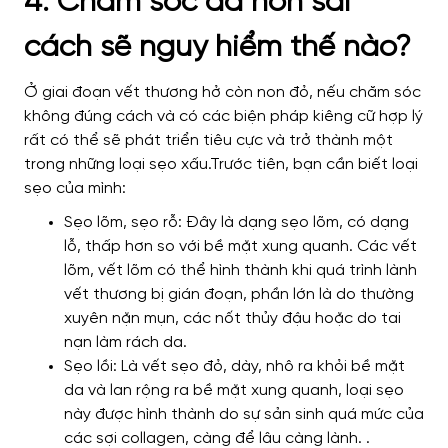
4. Chăm sóc da non sai
cách sẽ nguy hiểm thế nào?
Ở giai đoạn vết thương hở còn non đỏ, nếu chăm sóc
không đúng cách và có các biện pháp kiêng cữ hợp lý
rất có thể sẽ phát triển tiêu cực và trở thành một
trong những loại sẹo xấu.Trước tiên, bạn cần biết loại
sẹo của mình:
Sẹo lõm, sẹo rỗ: Đây là dạng sẹo lõm, có dạng
lỗ, thấp hơn so với bề mặt xung quanh. Các vết
lõm, vết lõm có thể hình thành khi quá trình lành
vết thương bị gián đoạn, phần lớn là do thường
xuyên nặn mụn, các nốt thủy đậu hoặc do tai
nạn làm rách da.
Sẹo lồi: Là vết sẹo đỏ, dày, nhô ra khỏi bề mặt
da và lan rộng ra bề mặt xung quanh, loại sẹo
này được hình thành do sự sản sinh quá mức của
các sợi collagen, càng để lâu càng lành. .