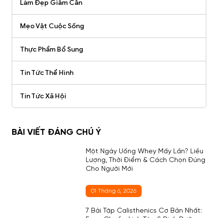
Làm Đẹp Giảm Cân
Mẹo Vặt Cuộc Sống
Thực Phẩm Bổ Sung
Tin Tức Thể Hình
Tin Tức Xã Hội
BÀI VIẾT ĐÁNG CHÚ Ý
Một Ngày Uống Whey Mấy Lần? Liều
Lượng, Thời Điểm & Cách Chọn Đúng
Cho Người Mới
01 Tháng 6, 2026
7 Bài Tập Calisthenics Cơ Bản Nhất: