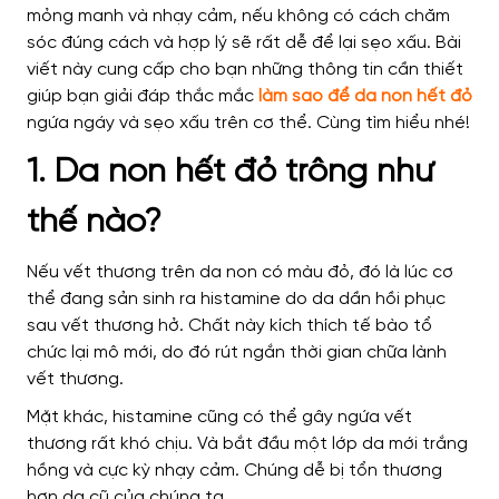
mỏng manh và nhạy cảm, nếu không có cách chăm
sóc đúng cách và hợp lý sẽ rất dễ để lại sẹo xấu. Bài
viết này cung cấp cho bạn những thông tin cần thiết
giúp bạn giải đáp thắc mắc
làm sao để da non hết đỏ
ngứa ngáy và sẹo xấu trên cơ thể. Cùng tìm hiểu nhé!
1. Da non hết đỏ trông như
thế nào?
Nếu vết thương trên da non có màu đỏ, đó là lúc cơ
thể đang sản sinh ra histamine do da dần hồi phục
sau vết thương hở. Chất này kích thích tế bào tổ
chức lại mô mới, do đó rút ngắn thời gian chữa lành
vết thương.
Mặt khác, histamine cũng có thể gây ngứa vết
thương rất khó chịu. Và bắt đầu một lớp da mới trắng
hồng và cực kỳ nhạy cảm. Chúng dễ bị tổn thương
hơn da cũ của chúng ta.