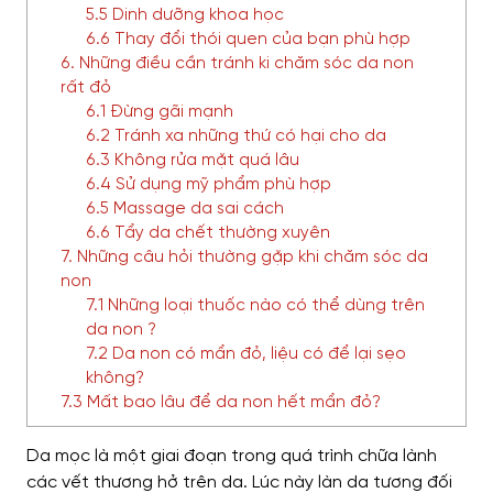
5.5 Dinh dưỡng khoa học
6.6 Thay đổi thói quen của bạn phù hợp
6. Những điều cần tránh ki chăm sóc da non
rất đỏ
6.1 Đừng gãi mạnh
6.2 Tránh xa những thứ có hại cho da
6.3 Không rửa mặt quá lâu
6.4 Sử dụng mỹ phẩm phù hợp
6.5 Massage da sai cách
6.6 Tẩy da chết thường xuyên
7. Những câu hỏi thường gặp khi chăm sóc da
non
7.1 Những loại thuốc nào có thể dùng trên
da non ?
7.2 Da non có mẩn đỏ, liệu có để lại sẹo
không?
7.3 Mất bao lâu để da non hết mẩn đỏ?
Da mọc là một giai đoạn trong quá trình chữa lành
các vết thương hở trên da. Lúc này làn da tương đối