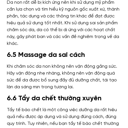
Da non rất dễ bị kích ứng nên khi sử dụng mỹ phẩm
cần lựa chọn và tìm hiểu kỹ nguồn gốc xuất xứ, thành
phần, tác dụng và các thông tin khác để đạt được
hiệu quả sử dụng tốt nhất. Khi sử dụng sai sản phẩm
chăm sóc da, da có thể bị dị ứng với các hoạt chất
này, gây phát ban và các vấn đề nghiêm trọng về da
khác.
6.5 Massage da sai cách
Khi chăm sóc da non không nên vận động gắng sức.
Hãy vận động nhẹ nhàng, không nên vận động quá
sức để da được bổ sung đầy đủ dưỡng chất, tái tạo
làn da sáng mịn trong tương lai.
6.6 Tẩy da chết thường xuyên
Tẩy tế bào chết là một công việc dưỡng da rất hiệu
quả nếu được áp dụng và sử dụng đúng cách, đúng
quy trình. Tuy nhiên, nếu bạn tẩy tế bào chết thường