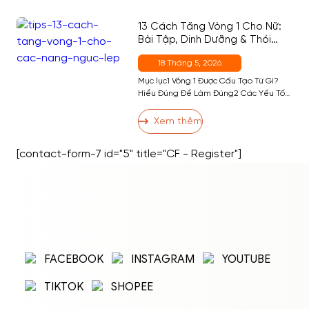
Bao Nhiêu Calo? Bảng Calo Đầy Đủ
Theo Khẩu Phần5 5. Ăn Bánh Bò […]
13 Cách Tăng Vòng 1 Cho Nữ:
Bài Tập, Dinh Dưỡng & Thói
Quen Hiệu Quả Nhất
18 Tháng 5, 2026
Mục lục1 Vòng 1 Được Cấu Tạo Từ Gì?
Hiểu Đúng Để Làm Đúng2 Các Yếu Tố
Ảnh Hưởng Đến Kích Thước Vòng 13 13
Cách Tăng Vòng 1 Hiệu Quả3.1 Nhóm 1:
Xem thêm
Bài Tập Phát Triển Cơ Ngực3.2 Nhóm 2:
Dinh Dưỡng Hỗ Trợ Tăng Vòng 13.3
[contact-form-7 id="5" title="CF - Register"]
Nhóm 3: Thói Quen và Kỹ Thuật […]
ĐĂNG NHẬP
ĐĂNG KÝ
Nhập tên đăng nhập/email và mật khẩu để
FACEBOOK
INSTAGRAM
YOUTUBE
đăng nhập.
TIKTOK
SHOPEE