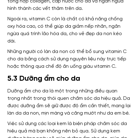
tổng hợp collagen, cấp nước cho da và ngăn ngừa
hình thành các vết thâm trên da.
Ngoài ra, vitamin C còn là chất có khả năng chống
oxy hóa cao, có thể giúp da giảm nếp nhăn, ngăn
ngừa quá trình lão hóa da, cho vẻ đẹp da non kéo
dài.
Những người có làn da non có thể bổ sung vitamin C
cho da bằng cách sử dụng nguyên liệu này trực tiếp
hoặc thông qua chế độ ăn uống giàu vitamin C.
5.3 Dưỡng ẩm cho da
Dưỡng ẩm cho da là một trong những điều quan
trọng nhất trong thói quen chăm sóc da hiệu quả. Da
được dưỡng ẩm sẽ giữ được độ ẩm cần thiết, mang lại
làn da da non, mịn màng và căng mướt như da em bé.
Việc sử dụng các loại kem là biện pháp chăm sóc da
hiệu quả mà bạn không nên bỏ qua. Sử dụng kem