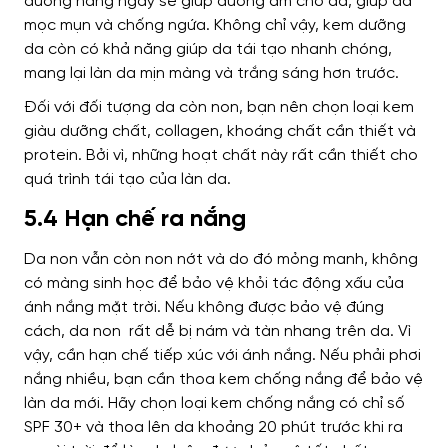
dưỡng hàng ngày sẽ giúp dưỡng ẩm cho da, giúp da
mọc mụn và chống ngứa. Không chỉ vậy, kem dưỡng
da còn có khả năng giúp da tái tạo nhanh chóng,
mang lại làn da mịn màng và trắng sáng hơn trước.
Đối với đối tượng da còn non, bạn nên chọn loại kem
giàu dưỡng chất, collagen, khoáng chất cần thiết và
protein. Bởi vì, những hoạt chất này rất cần thiết cho
quá trình tái tạo của làn da.
5.4 Hạn chế ra nắng
Da non vẫn còn non nớt và do đó mỏng manh, không
có màng sinh học để bảo vệ khỏi tác động xấu của
ánh nắng mặt trời. Nếu không được bảo vệ đúng
cách, da non rất dễ bị nám và tàn nhang trên da. Vì
vậy, cần hạn chế tiếp xúc với ánh nắng. Nếu phải phơi
nắng nhiều, bạn cần thoa kem chống nắng để bảo vệ
làn da mới. Hãy chọn loại kem chống nắng có chỉ số
SPF 30+ và thoa lên da khoảng 20 phút trước khi ra