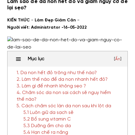
Làm sao để da non hết đỏ và giảm nguy cơ để
lại sẹo?
-
-
KIẾN THỨC
Làm Đẹp Giảm Cân
Người viết: Administrator -
16-05-2022
Mục lục
[
Ẩn
]
1. Da non hết đỏ trông như thế nào?
2. Làm thế nào để da non nhanh hết đỏ?
3. Làm gì để nhanh không sẹo ?
4. Chăm sóc da non sai cách sẽ nguy hiểm
thế nào?
5. Cách chăm sóc làn da non sau khi lột da
5.1 Luôn giữ da sạch sẽ
5.2 Bổ sung vitamin C
5.3 Dưỡng ẩm cho da
5.4 Hạn chế ra nắng