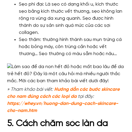
Sẹo phì đại: Là sẹo có dạng khối u, kích thước
sẹo bằng kích thước vết thương, sẹo không lan
rộng ra vùng da xung quanh. Sẹo được hình
thành do sự sản sinh quá mức của các sợi
collagen.
Sẹo thâm: thường hình thành sau mụn trứng cá
hoặc bỏng máy, côn trùng cắn hoặc vết
thương… Sẹo thường có màu sẫm hoặc nâu…
» Tham khảo bài viết:
Hướng dẫn các bước skincare
cho nam đúng cách các loại da
tại đây:
https://
whey.vn/huong-dan-dung-cach-skincare-
cho-nam.htm
5. Cách chăm sóc làn da