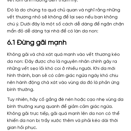
vết lõm ảnh hưởng đến thẩm mỹ.
Đó là do chúng ta quá chủ quan và nghĩ rằng những
vết thương nhỏ sẽ không để lại sẹo nếu bạn không
chú ý. Dưới đây là một số cách dễ dàng để ngăn chặn
mẩn đỏ dễ dàng tại nhà để có làn da non:
6.1 Đừng gãi mạnh
Không gãi và chà xát quá mạnh vào vết thương kéo
da non: Đây được cho là nguyên nhân chính gây ra
những vết sẹo lồi khó coi ở nhiều người. Khi da mới
hình thành, bạn sẽ có cảm giác ngứa ngáy khó chịu
nên hành động chà xát vào vùng da đó là phản ứng
bình thường.
Tuy nhiên, hãy cố gắng đè nén hoặc cạo nhẹ vùng da
bình thường xung quanh để giảm cảm giác ngứa.
Không gãi trực tiếp, gãi quá mạnh lên da non có thể
khiến da non bị trầy xước thêm và phải kéo dài thời
gian hồi phục.