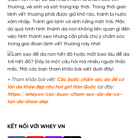
thương, vệ sinh và sát trùng kịp thời. Trong thời gian
lành vết thương phải được giữ khô ráo, tránh bị nước
xâm nhập. Tránh gió lạnh và ánh nắng mặt trời.
Mặc
dù quá trình hình thành da non không liên quan gì đến
việc hình thành sẹo nhưng cần phải chú ý chăm sóc
trong giai đoạn lành vết thương này nhé!
» Tham khảo bài viết:
Các bước chăm sóc da để có
làn da khỏe đẹp như hot girl Hàn Quốc
tại đây:
https://whey.vn/cac-buoc-cham-soc-da-de-co-
lan-da-khoe-dep
KẾT NỐI VỚI WHEY VN