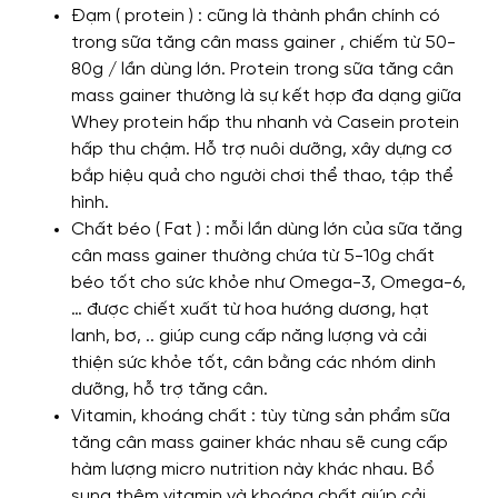
Đạm ( protein ) : cũng là thành phần chính có
trong sữa tăng cân mass gainer , chiếm từ 50-
80g / lần dùng lớn. Protein trong sữa tăng cân
mass gainer thường là sự kết hợp đa dạng giữa
Whey protein hấp thu nhanh và Casein protein
hấp thu chậm. Hỗ trợ nuôi dưỡng, xây dựng cơ
bắp hiệu quả cho người chơi thể thao, tập thể
hình.
Chất béo ( Fat ) : mỗi lần dùng lớn của sữa tăng
cân mass gainer thường chứa từ 5-10g chất
béo tốt cho sức khỏe như Omega-3, Omega-6,
… được chiết xuất từ hoa hướng dương, hạt
lanh, bơ, .. giúp cung cấp năng lượng và cải
thiện sức khỏe tốt, cân bằng các nhóm dinh
dưỡng, hỗ trợ tăng cân.
Vitamin, khoáng chất : tùy từng sản phẩm sữa
tăng cân mass gainer khác nhau sẽ cung cấp
hàm lượng micro nutrition này khác nhau. Bổ
sung thêm vitamin và khoáng chất giúp cải