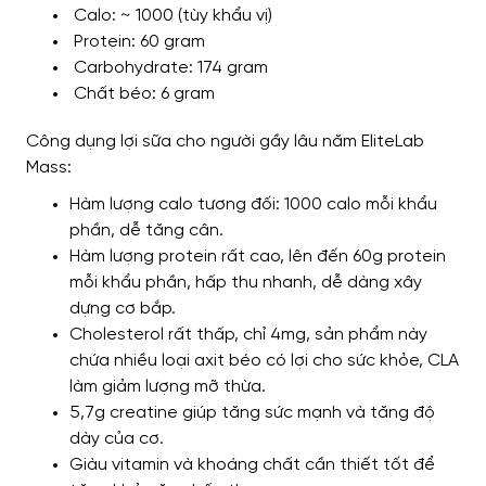
Calo: ~ 1000 (tùy khẩu vị)
Protein: 60 gram
Carbohydrate: 174 gram
Chất béo: 6 gram
Công dụng lợi sữa cho người gầy lâu năm EliteLab
Mass:
Hàm lượng calo tương đối: 1000 calo mỗi khẩu
phần, dễ tăng cân.
Hàm lượng protein rất cao, lên đến 60g protein
mỗi khẩu phần, hấp thu nhanh, dễ dàng xây
dựng cơ bắp.
Cholesterol rất thấp, chỉ 4mg, sản phẩm này
chứa nhiều loại axit béo có lợi cho sức khỏe, CLA
làm giảm lượng mỡ thừa.
5,7g creatine giúp tăng sức mạnh và tăng độ
dày của cơ.
Giàu vitamin và khoáng chất cần thiết tốt để