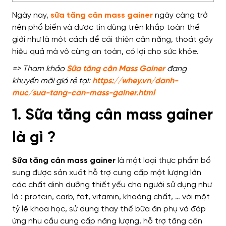
Ngày nay,
sữa tăng cân mass gainer
ngày càng trở
nên phổ biến và được tin dùng trên khắp toàn thế
giới như là một cách để cải thiện cân nặng, thoát gầy
hiệu quả mà vô cùng an toàn, có lợi cho sức khỏe.
=> Tham khảo
Sữa tăng cân Mass Gainer
đang
khuyến mãi giá rẻ tại:
https://whey.vn/danh-
muc/sua-tang-can-mass-gainer.html
1. Sữa tăng cân mass gainer
là gì ?
Sữa tăng cân mass gainer
là một loại thực phẩm bổ
sung được sản xuất hỗ trợ cung cấp một lượng lớn
các chất dinh dưỡng thiết yếu cho người sử dụng như
là : protein, carb, fat, vitamin, khoáng chất, … với một
tỷ lệ khoa học, sử dụng thay thế bữa ăn phụ và đáp
ứng nhu cầu cung cấp năng lượng, hỗ trợ tăng cân