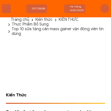
Hệ thống
0971.338.585
WHEYSHOP
Trang chủ
Kiến thức
KIẾN THỨC
Thực Phẩm Bổ Sung
TRANG CHỦ
Top 10 sữa tăng cân mass gainer vận động viên tin
FLASH SALE
dùng
THANH LÝ
DANH MỤC SẢN PHẨM
THƯƠNG HIỆU
KIẾN THỨC TẬP LUYỆN
HỆ THỐNG CỬA HÀNG
Kiến Thức