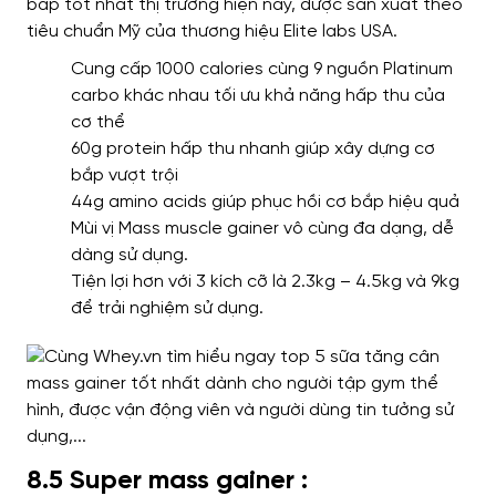
bắp tốt nhất thị trường hiện nay, được sản xuất theo
tiêu chuẩn Mỹ của thương hiệu Elite labs USA.
Cung cấp 1000 calories cùng 9 nguồn Platinum
carbo khác nhau tối ưu khả năng hấp thu của
cơ thể
60g protein hấp thu nhanh giúp xây dựng cơ
bắp vượt trội
44g amino acids giúp phục hồi cơ bắp hiệu quả
Mùi vị Mass muscle gainer vô cùng đa dạng, dễ
dàng sử dụng.
Tiện lợi hơn với 3 kích cỡ là 2.3kg – 4.5kg và 9kg
để trải nghiệm sử dụng.
8.5 Super mass gainer :