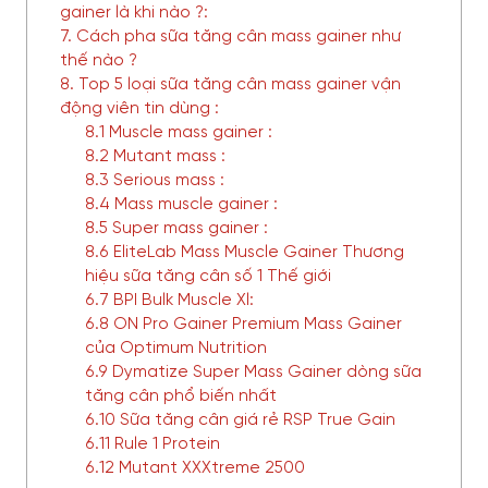
gainer là khi nào ?:
7. Cách pha sữa tăng cân mass gainer như
thế nào ?
8. Top 5 loại sữa tăng cân mass gainer vận
động viên tin dùng :
8.1 Muscle mass gainer :
8.2 Mutant mass :
8.3 Serious mass :
8.4 Mass muscle gainer :
8.5 Super mass gainer :
8.6 EliteLab Mass Muscle Gainer Thương
hiệu sữa tăng cân số 1 Thế giới
6.7 BPI Bulk Muscle Xl:
6.8 ON Pro Gainer Premium Mass Gainer
của Optimum Nutrition
6.9 Dymatize Super Mass Gainer dòng sữa
tăng cân phổ biến nhất
6.10 Sữa tăng cân giá rẻ RSP True Gain
6.11 Rule 1 Protein
6.12 Mutant XXXtreme 2500