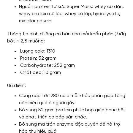
Nguồn protein từ sữa Super Mass: whey cô đặc,
whey protein cô lập, whey cô lập, hydrolysate,
micellar casein
Thông tin dinh dưỡng cơ bản cho mỗi khẩu phần (341g
bột ~ 2,5 muỗng:
Lượng calo: 1310
Protein: 52 gram
Carbohydrate: 252 gram
Chất béo: 10 gram
Ưu điểm:
Cung cấp tới 1280 calo mỗi khẩu phần giúp tăng
cân hiệu quả ở người gầy.
Bổ sung 52 gam protein phức hợp giúp phục hồi
và phát triển cơ bắp săn chắc.
Bổ sung ma trận enzyme độc ​​quyền để hỗ trợ
hấp thu hiệu quả