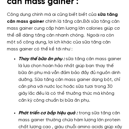
cân mass gainer :
Công dụng chính mà ai cũng biết biết của
sữa tăng
cân mass gainer
chính là tăng cân.Bởi sữa tăng cân
mass gainer cung cấp hàm lượng lớn calories giúp cơ
thể dễ dàng tăng cân nhanh chóng. Ngoài ra còn
một số công dụng, lợi ích khác của sữa tăng cân
mass gainer có thể kể tới như :
Thay thế bữa ăn phụ :
sữa tăng cân mass gainer
là lựa chọn hoàn hảo nhất giúp bạn thay thế
bữa ăn phụ mà vẫn đảm bảo đầy đủ nguồn dinh
dưỡng. Sữa tăng cân mass gainer dạng bột, chỉ
cần pha với nước lọc hoặc sữa tươi trong 30
giây lắc đều là có thể thưởng thức mà không
cần kỳ công chuẩn bị bữa ăn phụ.
Phát triển cơ bắp hiệu quả :
trong sữa tăng cân
mass gainer thường chứa hàm lượng lớn protein
chất lượng cao , giàu chuỗi amino acids giúp xây