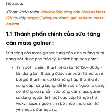
hiệu quả.
»Tham khảo thêm:
Review Sữa tăng cân Serious Mass
ON
tại đây:
https://whey.vn/danh-gia-serious-mass-
on.htm
1.1 Thành phần chính của sữa tăng
cân mass gainer :
Sữa tăng cân mass gainer cung cấp dinh dưỡng dưới
dạng bột được pha trộn tỷ lệ thích hợp bao gồm :
Tinh bột : chiếm thành phần lớn từ 150- 300g /
lần dùng lớn, thường được sản xuất từ maltose
bởi giá thành rẻ, có khả năng hấp thu nhanh,
cung cấp năng lượng, dễ lên cân. Ngoài ra cũng
có những sản phẩm sữa tăng cân mass gainer
sử dụng nguồn tinh bột cao cấp từ ngô như
waxy maize, nguồn tinh bột hấp thu chậm từ
yến mạch, đại mạch ,…