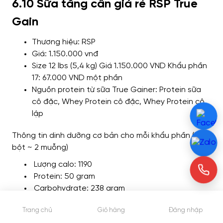
6.10 Sữa tăng cân giá rẻ RSP True
Gain
Thương hiệu: RSP
Giá: 1.150.000 vnđ
Size 12 lbs (5,4 kg) Giá 1.150.000 VND Khẩu phần
17: 67.000 VND một phần
Nguồn protein từ sữa True Gainer: Protein sữa
cô đặc, Whey Protein cô đặc, Whey Protein cô
lập
Thông tin dinh dưỡng cơ bản cho mỗi khẩu phần (313g
bột ~ 2 muỗng)
Lượng calo: 1190
Protein: 50 gram
Carbohydrate: 238 gram
Chất béo: 5 gam
Trang chủ
Giỏ hàng
Đăng nhập
Ưu điểm: