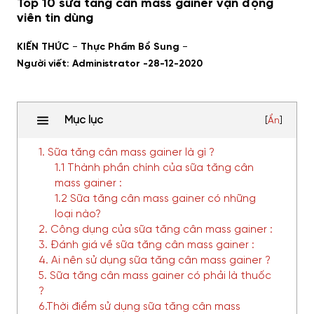
Top 10 sữa tăng cân mass gainer vận động
viên tin dùng
-
-
KIẾN THỨC
Thực Phẩm Bổ Sung
Người viết: Administrator -
28-12-2020
Mục lục
[
Ẩn
]
1. Sữa tăng cân mass gainer là gì ?
1.1 Thành phần chính của sữa tăng cân
mass gainer :
1.2 Sữa tăng cân mass gainer có những
loại nào?
2. Công dụng của sữa tăng cân mass gainer :
3. Đánh giá về sữa tăng cân mass gainer :
4. Ai nên sử dụng sữa tăng cân mass gainer ?
5. Sữa tăng cân mass gainer có phải là thuốc
?
6.Thời điểm sử dụng sữa tăng cân mass