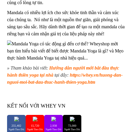
củng cố lòng tự tin.
Mandala có nhiều lợi ích cho sức khỏe tinh thần và cảm xúc
của chúng ta. Nó như là một nguồn thư giãn, giải phóng và
sáng tạo sâu sắc. Hãy dành thời gian để tạo ra một mandala của
riêng bạn và cảm nhận giá trị của liệu pháp này nhé!
» Tham khảo bài viết:
Hướng dẫn người mới bắt đầu thực
hành thiền yoga tại nhà
tại đây:
https://whey.vn/huong-dan-
nguoi-moi-bat-dau-thuc-hanh-thien-yoga.htm
KẾT NỐI VỚI WHEY VN
255,402
15,720
2,938
73,000
Người Theo Dõi
Người Theo Dõi
Người Theo Dõi
Người Theo Dõi