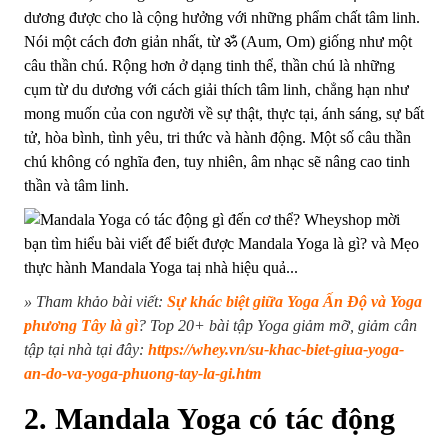
dương được cho là cộng hưởng với những phẩm chất tâm linh.
Nói một cách đơn giản nhất, từ ॐ (Aum, Om) giống như một
câu thần chú. Rộng hơn ở dạng tinh thể, thần chú là những
cụm từ du dương với cách giải thích tâm linh, chẳng hạn như
mong muốn của con người về sự thật, thực tại, ánh sáng, sự bất
tử, hòa bình, tình yêu, tri thức và hành động. Một số câu thần
chú không có nghĩa đen, tuy nhiên, âm nhạc sẽ nâng cao tinh
thần và tâm linh.
» Tham khảo bài viết:
Sự khác biệt giữa Yoga Ấn Độ và Yoga
phương Tây là gì
? Top 20+ bài tập Yoga giảm mỡ, giảm cân
tập tại nhà tại đây:
https://whey.vn/su-khac-biet-giua-yoga-
an-do-va-yoga-phuong-tay-la-gi.htm
2. Mandala Yoga có tác động