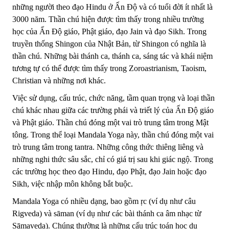
những người theo đạo Hindu ở Ấn Độ và có tuổi đời ít nhất là
3000 năm. Thần chú hiện được tìm thấy trong nhiều trường
học của Ấn Độ giáo, Phật giáo, đạo Jain và đạo Sikh. Trong
truyền thống Shingon của Nhật Bản, từ Shingon có nghĩa là
thần chú. Những bài thánh ca, thánh ca, sáng tác và khái niệm
tương tự có thể được tìm thấy trong Zoroastrianism, Taoism,
Christian và những nơi khác.
Việc sử dụng, cấu trúc, chức năng, tầm quan trọng và loại thần
chú khác nhau giữa các trường phái và triết lý của Ấn Độ giáo
và Phật giáo. Thần chú đóng một vai trò trung tâm trong Mật
tông. Trong thể loại Mandala Yoga này, thần chú đóng một vai
trò trung tâm trong tantra. Những công thức thiêng liêng và
những nghi thức sâu sắc, chỉ có giá trị sau khi giác ngộ. Trong
các trường học theo đạo Hindu, đạo Phật, đạo Jain hoặc đạo
Sikh, việc nhập môn không bắt buộc.
Mandala Yoga có nhiều dạng, bao gồm ṛc (ví dụ như câu
Rigveda) và sāman (ví dụ như các bài thánh ca âm nhạc từ
Sāmaveda). Chúng thường là những cấu trúc toán học du