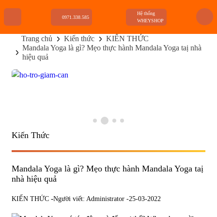
Hệ thống
0971.338.585
WHEYSHOP
Trang chủ
Kiến thức
KIẾN THỨC
Mandala Yoga là gì? Mẹo thực hành Mandala Yoga taị nhà
TRANG CHỦ
hiệu quả
FLASH SALE
THANH LÝ
DANH MỤC SẢN PHẨM
THƯƠNG HIỆU
KIẾN THỨC TẬP LUYỆN
HỆ THỐNG CỬA HÀNG
Kiến Thức
Mandala Yoga là gì? Mẹo thực hành Mandala Yoga taị
nhà hiệu quả
-
KIẾN THỨC
Người viết: Administrator -
25-03-2022