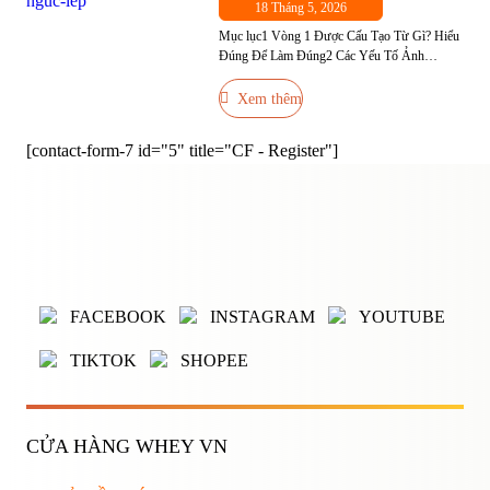
18 Tháng 5, 2026
Mục lục1 Vòng 1 Được Cấu Tạo Từ Gì? Hiểu
Đúng Để Làm Đúng2 Các Yếu Tố Ảnh
Hưởng Đến Kích Thước Vòng 13 13 Cách
Tăng Vòng 1 Hiệu Quả3.1 Nhóm 1: Bài Tập
Xem thêm
Phát Triển Cơ Ngực3.2 Nhóm 2: Dinh Dưỡng
Hỗ Trợ Tăng Vòng 13.3 Nhóm 3: Thói Quen
[contact-form-7 id="5" title="CF - Register"]
và Kỹ Thuật […]
ĐĂNG NHẬP
ĐĂNG KÝ
Nhập tên đăng nhập/email và mật khẩu để đăng nhập.
FACEBOOK
INSTAGRAM
YOUTUBE
TIKTOK
SHOPEE
CỬA HÀNG WHEY VN
Ghi nhớ mật khẩu
Quên mật khẩu?