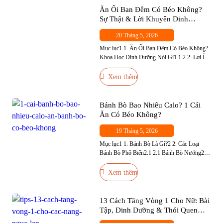
Nên Thay Revive Bằng BCAA Không?4 4. Ai
Ăn Ổi Ban Đêm Có Béo Không?
Nên […]
Sự Thật & Lời Khuyên Dinh
Dưỡng
20 Tháng 5, 2026
Mục lục1 1. Ăn Ổi Ban Đêm Có Béo Không?
Khoa Học Dinh Dưỡng Nói Gì1.1 2 2. Lợi Ích
Sức Khỏe Của Ổi — Đặc Biệt Với Người Tập
Gym3 3. Ăn Ổi Ban Đêm Có Tốt Không? —
Xem thêm
Thời Điểm Phù Hợp4 4. Ai Không Nên Ăn Ổi
Ban Đêm?5 5. Cách Ăn […]
Bánh Bò Bao Nhiêu Calo? 1 Cái
Ăn Có Béo Không?
19 Tháng 5, 2026
Mục lục1 1. Bánh Bò Là Gì?2 2. Các Loại
Bánh Bò Phổ Biến2.1 2.1 Bánh Bò Nướng2.2
2.2 Bánh Bò Hấp2.3 2.3 Bánh Bò Sữa
Nướng2.4 2.4 Bánh Bò Dừa3 3. Ăn Bánh Bò
Xem thêm
Có Tốt Không?4 4. Bánh Bò Bao Nhiêu Calo?
Bảng Calo Đầy Đủ Theo Khẩu Phần5 5. Ăn
Bánh Bò […]
13 Cách Tăng Vòng 1 Cho Nữ: Bài
Tập, Dinh Dưỡng & Thói Quen
Hiệu Quả Nhất