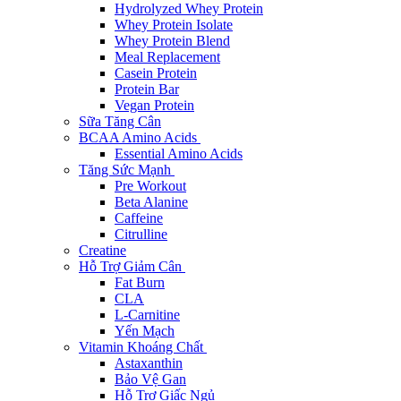
Hydrolyzed Whey Protein
Whey Protein Isolate
Whey Protein Blend
Meal Replacement
Casein Protein
Protein Bar
Vegan Protein
Sữa Tăng Cân
BCAA Amino Acids
Essential Amino Acids
Tăng Sức Mạnh
Pre Workout
Beta Alanine
Caffeine
Citrulline
Creatine
Hỗ Trợ Giảm Cân
Fat Burn
CLA
L-Carnitine
Yến Mạch
Vitamin Khoáng Chất
Astaxanthin
Bảo Vệ Gan
Hỗ Trợ Giấc Ngủ