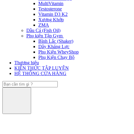
MultiVitamin
Testosterone
Vitamin D3 K2
Xương Khớp
ZMA
Dầu Cá (Fish Oil)
Phụ kiện Tập Gym
Bình Lắc (Shaker)
Dây Kháng Lực
Phụ Kiện WheyShop
Phụ Kiện Chạy Bộ
Thương hiệu
KIẾN THỨC TẬP LUYỆN
HỆ THỐNG CỬA HÀNG