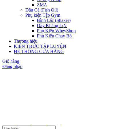
ZMA
Dầu Cá (Fish Oil)
Phụ kiện Tập Gym
Bình Lắc (Shaker)
Dây Kháng Lực
Phụ Kiện WheyShop
Phụ Kiện Chạy Bộ
Thương hiệu
KIẾN THỨC TẬP LUYỆN
HỆ THỐNG CỬA HÀNG
Giỏ hàng
Đăng nhập