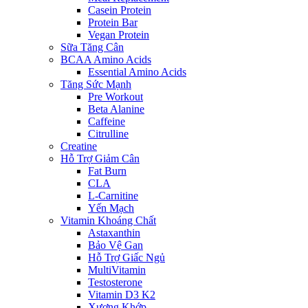
Casein Protein
Protein Bar
Vegan Protein
Sữa Tăng Cân
BCAA Amino Acids
Essential Amino Acids
Tăng Sức Mạnh
Pre Workout
Beta Alanine
Caffeine
Citrulline
Creatine
Hỗ Trợ Giảm Cân
Fat Burn
CLA
L-Carnitine
Yến Mạch
Vitamin Khoáng Chất
Astaxanthin
Bảo Vệ Gan
Hỗ Trợ Giấc Ngủ
MultiVitamin
Testosterone
Vitamin D3 K2
Xương Khớp