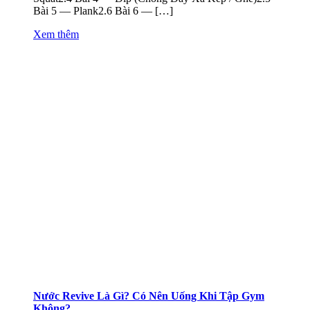
Bài 5 — Plank2.6 Bài 6 — […]
Xem thêm
Nước Revive Là Gì? Có Nên Uống Khi Tập Gym
Không?