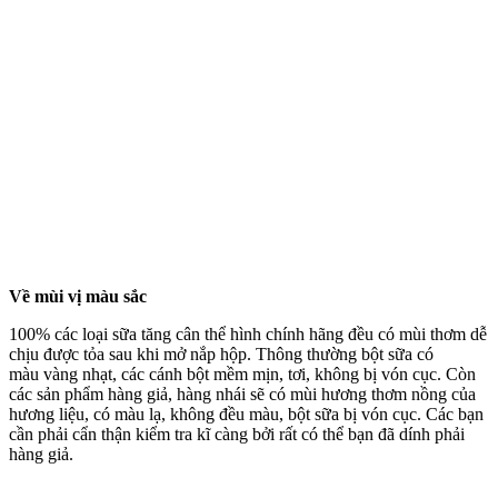
Về mùi vị màu sắc
100% các loại sữa tăng cân thể hình
chính hãng đều có mùi thơm dễ
chịu được tỏa sau khi mở nắp hộp.
Thông thường bột sữa có
màu
vàng nhạt, các cánh bột mềm mịn, tơi, không bị vón cục.
Còn
các sản phẩm hàng giả, hàng nhái
sẽ có mùi hương thơm nồng của
hương liệu, có màu lạ, không đều màu, bột sữa bị vón cục. Các bạn
cần phải cẩn thận kiểm tra kĩ càng bởi rất có thể bạn đã dính phải
hàng giả.