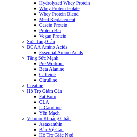
Hydrolyzed Whey Protein
Whey Protein Isolate
Whey Protein Blend
Meal Replacement
Casein Protein
Protein Bar
Vegan Protein
Sữa Tăng Cân
BCAA Amino Acids
Essential Amino Acids
Tăng Sức Mạnh
Pre Workout
Beta Alanine
Caffeine
Citrulline
Creatine
Hỗ Trợ Giảm Cân
Fat Burn
CLA
L-Carnitine
Yến Mạch
Vitamin Khoáng Chất
Astaxanthin
Bảo Vệ Gan
Hỗ Trợ Giấc Ngủ