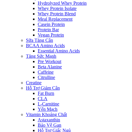
Hydrolyzed Whey Protein
Whey Protein Isolate
Whey Protein Blend
Meal Replacement
Casein Protein
Protein Bar
Vegan Protein
Sữa Tăng Cân
BCAA Amino Acids
Essential Amino Acids
Tăng Sức Mạnh
Pre Workout
Beta Alanine
Caffeine
Citrulline
Creatine
Hỗ Trợ Giảm Cân
Fat Burn
CLA
L-Carnitine
Yến Mạch
Vitamin Khoáng Chất
Astaxanthin
Bảo Vệ Gan
Hỗ Trợ Giấc Ngủ