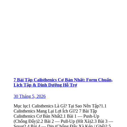
7 Bài Tập Calisthenics Cơ Bản Nhất: Form Chuẩn,
Lịch Tập & Dinh Dưỡng Hỗ Trợ
30 Tháng 5, 2026
Mục lục1 Calisthenics Là Gì? Tại Sao Nên Tập?1.1
Calisthenics Mang Lại Lợi Ích Gì?2 7 Bài Tập
Calisthenics Cơ Bản Nhất2.1 Bài 1 — Push-Up
(Chống Đẩy)2.2 Bài 2 — Pull-Up (Hít Xà)2.3 Bài 3 —
Squat2.4 Bài 4 — Dip (Chống Đẩy Xà Kép / Ghế)2.5