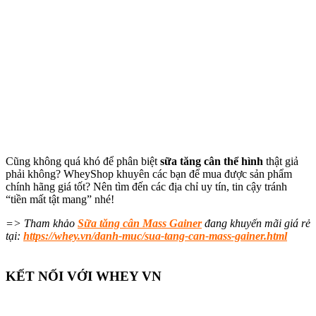
Cũng không quá khó để phân biệt
sữa tăng cân thể hình
thật giả
phải không? WheyShop khuyên các bạn để mua được sản phẩm
chính hãng giá tốt? Nên tìm đến các địa chỉ uy tín, tin cậy tránh
“tiền mất tật mang” nhé!
=> Tham khảo
Sữa tăng cân Mass Gainer
đang khuyến mãi giá rẻ
tại:
https://whey.vn/danh-muc/sua-tang-can-mass-gainer.html
KẾT NỐI VỚI WHEY VN