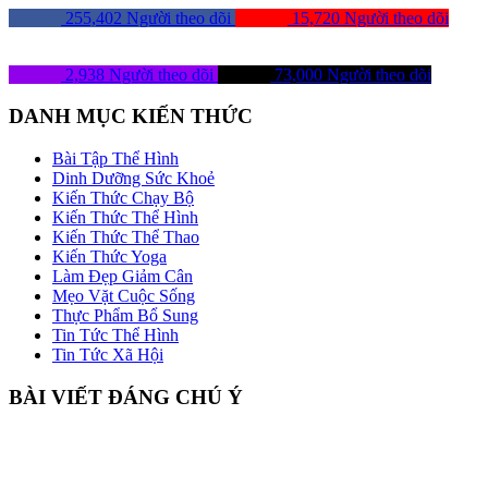
255,402
Người theo dõi
15,720
Người theo dõi
2,938
Người theo dõi
73,000
Người theo dõi
DANH MỤC KIẾN THỨC
Bài Tập Thể Hình
Dinh Dưỡng Sức Khoẻ
Kiến Thức Chạy Bộ
Kiến Thức Thể Hình
Kiến Thức Thể Thao
Kiến Thức Yoga
Làm Đẹp Giảm Cân
Mẹo Vặt Cuộc Sống
Thực Phẩm Bổ Sung
Tin Tức Thể Hình
Tin Tức Xã Hội
BÀI VIẾT ĐÁNG CHÚ Ý