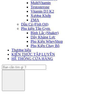
MultiVitamin
Testosterone
Vitamin D3 K2
Xương Khớp
ZMA
Dầu Cá (Fish Oil)
Phụ kiện Tập Gym
Bình Lắc (Shaker)
Dây Kháng Lực
Phụ Kiện WheyShop
Phụ Kiện Chạy Bộ
Thương hiệu
KIẾN THỨC TẬP LUYỆN
HỆ THỐNG CỬA HÀNG