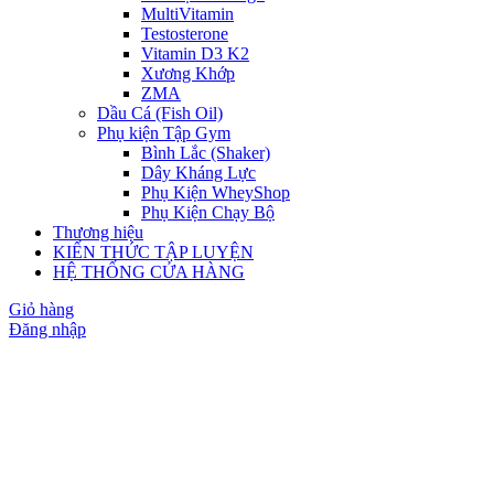
MultiVitamin
Testosterone
Vitamin D3 K2
Xương Khớp
ZMA
Dầu Cá (Fish Oil)
Phụ kiện Tập Gym
Bình Lắc (Shaker)
Dây Kháng Lực
Phụ Kiện WheyShop
Phụ Kiện Chạy Bộ
Thương hiệu
KIẾN THỨC TẬP LUYỆN
HỆ THỐNG CỬA HÀNG
Giỏ hàng
Đăng nhập