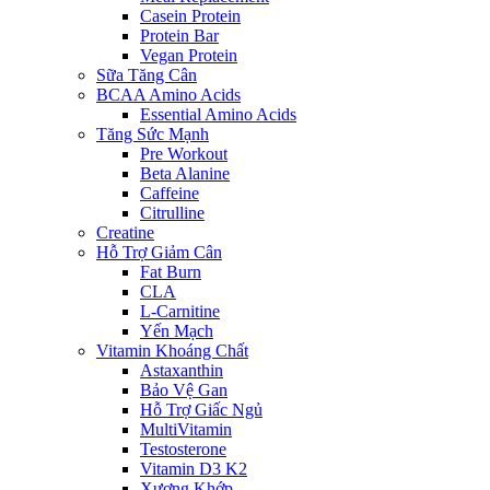
Casein Protein
Protein Bar
Vegan Protein
Sữa Tăng Cân
BCAA Amino Acids
Essential Amino Acids
Tăng Sức Mạnh
Pre Workout
Beta Alanine
Caffeine
Citrulline
Creatine
Hỗ Trợ Giảm Cân
Fat Burn
CLA
L-Carnitine
Yến Mạch
Vitamin Khoáng Chất
Astaxanthin
Bảo Vệ Gan
Hỗ Trợ Giấc Ngủ
MultiVitamin
Testosterone
Vitamin D3 K2
Xương Khớp