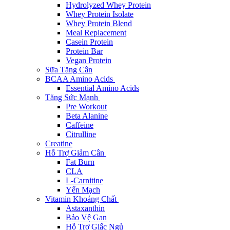
Hydrolyzed Whey Protein
Whey Protein Isolate
Whey Protein Blend
Meal Replacement
Casein Protein
Protein Bar
Vegan Protein
Sữa Tăng Cân
BCAA Amino Acids
Essential Amino Acids
Tăng Sức Mạnh
Pre Workout
Beta Alanine
Caffeine
Citrulline
Creatine
Hỗ Trợ Giảm Cân
Fat Burn
CLA
L-Carnitine
Yến Mạch
Vitamin Khoáng Chất
Astaxanthin
Bảo Vệ Gan
Hỗ Trợ Giấc Ngủ