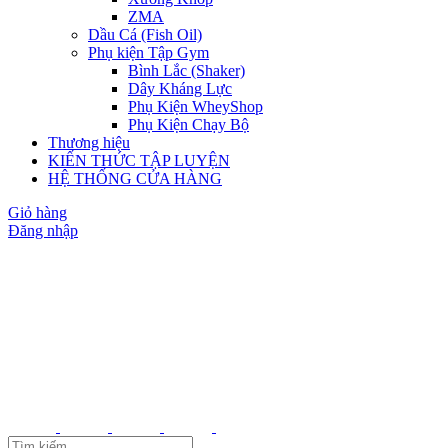
ZMA
Dầu Cá (Fish Oil)
Phụ kiện Tập Gym
Bình Lắc (Shaker)
Dây Kháng Lực
Phụ Kiện WheyShop
Phụ Kiện Chạy Bộ
Thương hiệu
KIẾN THỨC TẬP LUYỆN
HỆ THỐNG CỬA HÀNG
Giỏ hàng
Đăng nhập