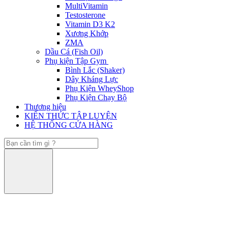
MultiVitamin
Testosterone
Vitamin D3 K2
Xương Khớp
ZMA
Dầu Cá (Fish Oil)
Phụ kiện Tập Gym
Bình Lắc (Shaker)
Dây Kháng Lực
Phụ Kiện WheyShop
Phụ Kiện Chạy Bộ
Thương hiệu
KIẾN THỨC TẬP LUYỆN
HỆ THỐNG CỬA HÀNG