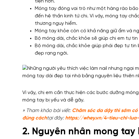
tiện hơn.
Móng tay đóng vai trò như một hàng rào bả
đến hệ thần kinh tứ chi. Vì vậy, móng tay ch
thương nguy hiểm.
Móng tay khỏe còn có khả năng giữ ẩm và ng
Bộ móng dài, chắc khỏe sẽ giúp chị em tự tin
Bộ móng dài, chắc khỏe giúp phái đẹp tự ti
đẹp rạng ngời.
Vì vậy, chị em cần thực hiện các bước dưỡng móng
móng tay bị yếu và dễ gãy.
» Tham khảo bài viết:
Chăm sóc da dậy thì sớm có 
đúng cách
tại đây:
https://whey.vn/4-tieu-chi-
2. Nguyên nhân mong tay 