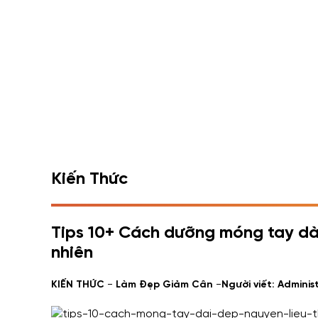
Kiến Thức
Tips 10+ Cách dưỡng móng tay dài
nhiên
-
-
KIẾN THỨC
Làm Đẹp Giảm Cân
Người viết: Adminis