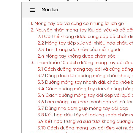
Mục lục
1. Móng tay dài và cứng có những lợi ích gì?
2. Nguyên nhân mong tay lâu dài yếu và dễ g
2.1 Cơ thể không được cung cấp đủ chất d
2.2 Móng tay tiếp xúc với nhiều hóa chất, c
2.3 Tình trạng sức khỏe của mỗi người
2.4 Móng tay không được chăm sóc
3. Tham khảo 10 cách dưỡng móng tay dài đẹp 
3.1 Cách dưỡng móng tay dài và cứng bằng 
3.2 Dùng dầu dừa dưỡng móng chắc khỏe, 
3.3 Dưỡng móng tay nhanh dài, chắc khỏe
3.4 Cách dưỡng móng tay dài và cứng bằng
3.4 Cách dưỡng móng tay dài đẹp với quả
3.6 Làm móng tay khỏe mạnh hơn với củ tỏi
3.7 Dùng nha đam giúp móng tay dài đẹp
3.8 Kết hợp dâu tây với baking soda chăm 
3.9 Kết hợp trứng và sữa tươi không đườn
3.10 Cách dưỡng móng tay dài đẹp với nướ