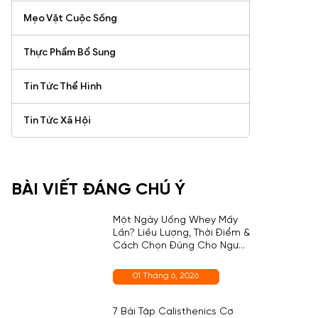
Mẹo Vặt Cuộc Sống
Thực Phẩm Bổ Sung
Tin Tức Thể Hình
Tin Tức Xã Hội
BÀI VIẾT ĐÁNG CHÚ Ý
Một Ngày Uống Whey Mấy
Lần? Liều Lượng, Thời Điểm &
Cách Chọn Đúng Cho Người
Mới
01 Tháng 6, 2026
7 Bài Tập Calisthenics Cơ