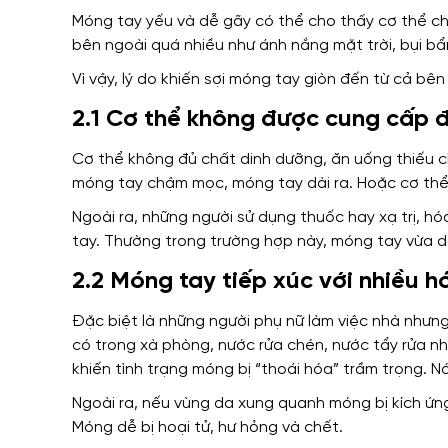
Móng tay yếu và dễ gãy có thể cho thấy cơ thể c
bên ngoài quá nhiều như ánh nắng mặt trời, bụi bẩ
Vì vậy, lý do khiến sợi móng tay giòn đến từ cả bên
2.1 Cơ thể không được cung cấp 
Cơ thể không đủ chất dinh dưỡng, ăn uống thiếu c
móng tay chậm mọc, móng tay dài ra. Hoặc cơ thể th
Ngoài ra, những người sử dụng thuốc hay xạ trị, h
tay. Thường trong trường hợp này, móng tay vừa d
2.2 Móng tay tiếp xúc với nhiều h
Đặc biệt là những người phụ nữ làm việc nhà nhưn
có trong xà phòng, nước rửa chén, nước tẩy rửa n
khiến tình trạng móng bị “thoái hóa” trầm trọng. N
Ngoài ra, nếu vùng da xung quanh móng bị kích ứng
Móng dễ bị hoại tử, hư hỏng và chết.