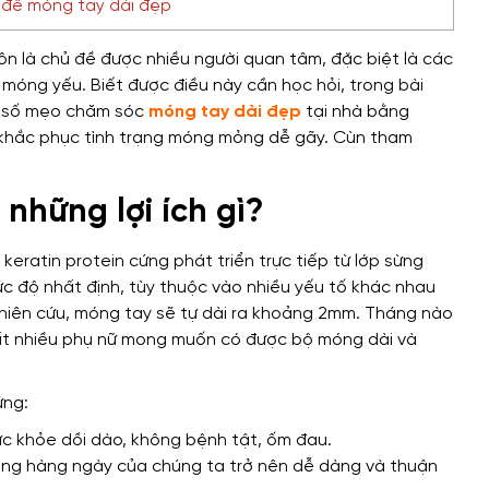
 để móng tay dài đẹp
n là chủ đề được nhiều người quan tâm, đặc biệt là các
 móng yếu. Biết được điều này cần học hỏi, trong bài
t số mẹo chăm sóc
móng tay dài đẹp
tại nhà bằng
ừa khắc phục tình trạng móng mỏng dễ gãy. Cùn tham
 những lợi ích gì?
eratin protein cứng phát triển trực tiếp từ lớp sừng
c độ nhất định, tùy thuộc vào nhiều yếu tố khác nhau
hiên cứu, móng tay sẽ tự dài ra khoảng 2mm. Tháng nào
rất nhiều phụ nữ mong muốn có được bộ móng dài và
ứng:
c khỏe dồi dào, không bệnh tật, ốm đau.
ộng hàng ngày của chúng ta trở nên dễ dàng và thuận