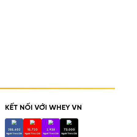
KẾT NỐI VỚI WHEY VN
255,402
15,720
2,938
73,000
Người Theo Dõi
Người Theo Dõi
Người Theo Dõi
Người Theo Dõi