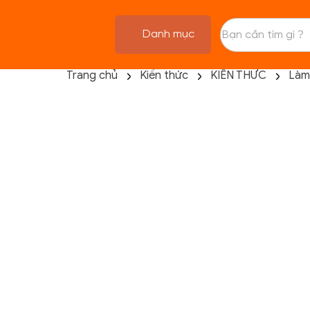
Danh mục
Trang chủ
Kiến thức
KIẾN THỨC
Làm
TRANG CHỦ
FLASH SALE
THANH LÝ
DANH MỤC SẢN PHẨM
THƯƠNG HIỆU
KIẾN THỨC TẬP LUYỆN
HỆ THỐNG CỬA HÀNG