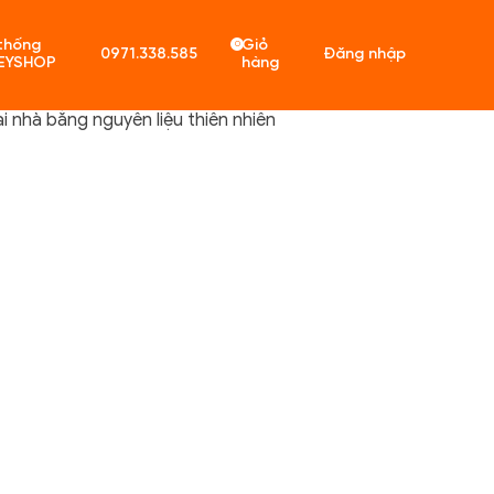
thống
Giỏ
0
0971.338.585
Đăng nhập
EYSHOP
hàng
 nhà bằng nguyên liệu thiên nhiên
ó sản phẩm trong giỏ hàng.