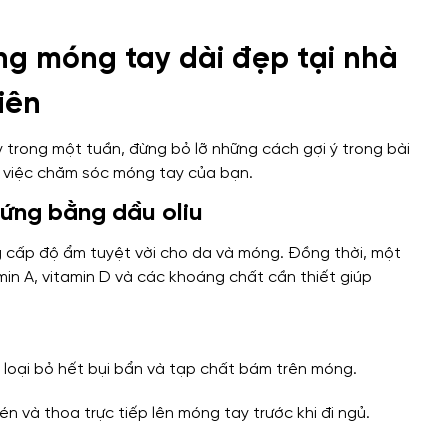
ng móng tay dài đẹp tại nhà
iên
trong một tuần, đừng bỏ lỡ những cách gợi ý trong bài
g việc chăm sóc móng tay của bạn.
cứng bằng dầu oliu
g cấp độ ẩm tuyệt vời cho da và móng. Đồng thời, một
tamin A, vitamin D và các khoáng chất cần thiết giúp
loại bỏ hết bụi bẩn và tạp chất bám trên móng.
én và thoa trực tiếp lên móng tay trước khi đi ngủ.