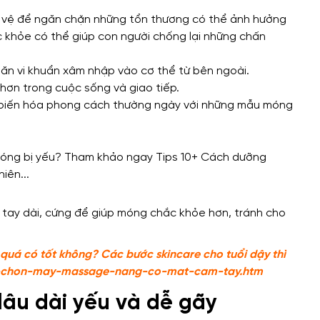
o vệ để ngăn chặn những tổn thương có thể ảnh hưởng
ắc khỏe có thể giúp con người chống lại những chấn
ăn vi khuẩn xâm nhập vào cơ thể từ bên ngoài.
 hơn trong cuộc sống và giao tiếp.
n biến hóa phong cách thường ngày với những mẫu móng
 tay dài, cứng để giúp móng chắc khỏe hơn, tránh cho
quá có tốt không? Các bước skincare cho tuổi dậy thì
lua-chon-may-massage-nang-co-mat-cam-tay.htm
lâu dài yếu và dễ gãy