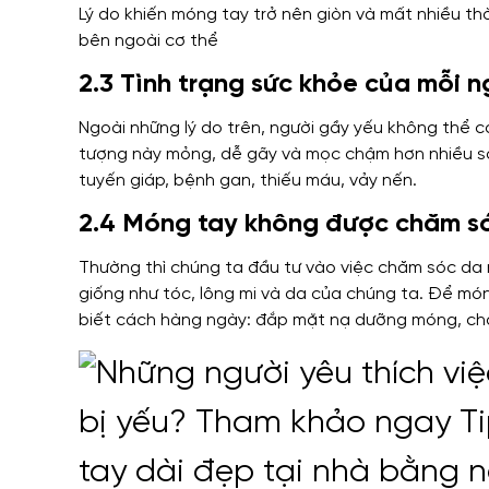
Lý do khiến móng tay trở nên giòn và mất nhiều th
bên ngoài cơ thể
2.3 Tình trạng sức khỏe của mỗi n
Ngoài những lý do trên, người gầy yếu không thể
tượng này mỏng, dễ gãy và mọc chậm hơn nhiều so
tuyến giáp, bệnh gan, thiếu máu, vảy nến.
2.4 Móng tay không được chăm s
Thường thì chúng ta đầu tư vào việc chăm sóc da
giống như tóc, lông mi và da của chúng ta. Để mó
biết cách hàng ngày: đắp mặt nạ dưỡng móng, c