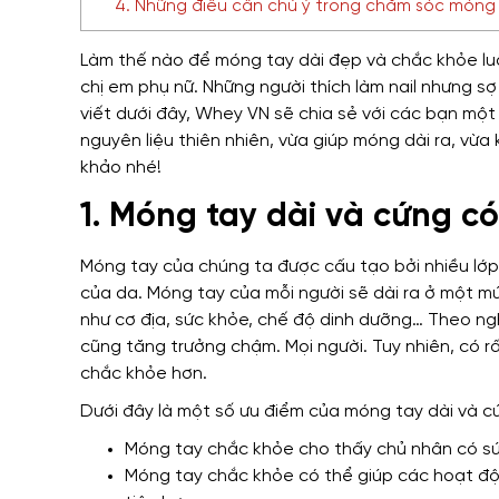
4. Những điều cần chú ý trong chăm sóc móng
Làm thế nào để móng tay dài đẹp và chắc khỏe luô
chị em phụ nữ. Những người thích làm nail nhưng sợ
viết dưới đây, Whey VN sẽ chia sẻ với các bạn mộ
nguyên liệu thiên nhiên, vừa giúp móng dài ra, v
khảo nhé!
1. Móng tay dài và cứng có
Móng tay của chúng ta được cấu tạo bởi nhiều lớp k
của da. Móng tay của mỗi người sẽ dài ra ở một mứ
như cơ địa, sức khỏe, chế độ dinh dưỡng… Theo ng
cũng tăng trưởng chậm. Mọi người. Tuy nhiên, có 
chắc khỏe hơn.
Dưới đây là một số ưu điểm của móng tay dài và c
Móng tay chắc khỏe cho thấy chủ nhân có sứ
Móng tay chắc khỏe có thể giúp các hoạt đ