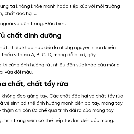
húng ta không khỏe mạnh hoặc tiếp xúc với môi trường
n, chất độc hại …
 ngoài và bên trong. Đặc biệt:
đủ chất dinh dưỡng
hất, thiếu khoa học đều là những nguyên nhân khiến
iếu vitamin A, B, C, D, móng dễ bị xơ, gãy.
óa trị cũng ảnh hưởng rất nhiều đến sức khỏe của móng
ai vừa đổi màu.
óa chất, chất tẩy rửa
g không đeo găng tay. Các chất độc hại và chất tẩy rửa
hà vệ sinh có thể ảnh hưởng mạnh đến da tay, móng tay,
ó thậm chí còn ức chế quá trình dài ra của móng tay.
, tình trạng viêm có thể tiếp tục lan đến đầu móng.