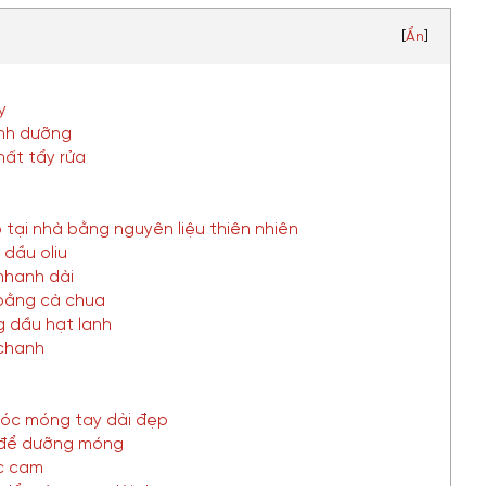
[
Ẩn
]
ãy
inh dưỡng
hất tẩy rửa
tại nhà bằng nguyên liệu thiên nhiên
dầu oliu
nhanh dài
 bằng cà chua
 dầu hạt lanh
 chanh
sóc móng tay dài đẹp
g để dưỡng móng
c cam