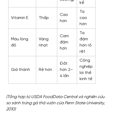
kể
Ta
Cao
Vitamin E
Thấp
cao
hơn
hơn
Ta
Cam
Màu lòng
Vàng
đậm
đậm
đỏ
nhạt
hơn rõ
hơn
rệt
Công
Đắt
nghiệp
Giá thành
Rẻ hơn
hơn 2–
lợi thế
4 lần
kinh tế
(Tổng hợp từ USDA FoodData Central và nghiên cứu
so sánh trứng gà thả vườn của Penn State University,
2010)