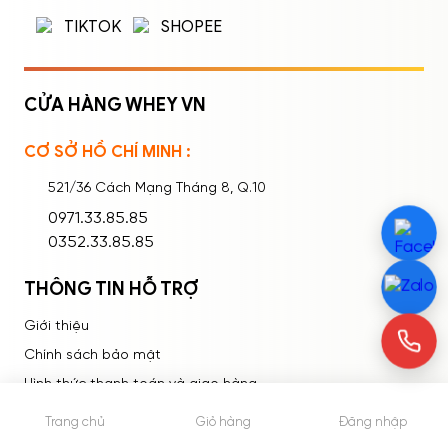
TIKTOK
SHOPEE
CỬA HÀNG WHEY VN
CƠ SỞ HỒ CHÍ MINH :
Ghi nhớ mật khẩu
Quên mật khẩu?
521/36 Cách Mạng Tháng 8, Q.10
ĐĂNG NHẬP
0971.33.85.85
0352.33.85.85
THÔNG TIN HỖ TRỢ
Giới thiệu
Chính sách bảo mật
Hình thức thanh toán và giao hàng
Quy Định Hoàn & Trả Hàng
Trang chủ
Giỏ hàng
Đăng nhập