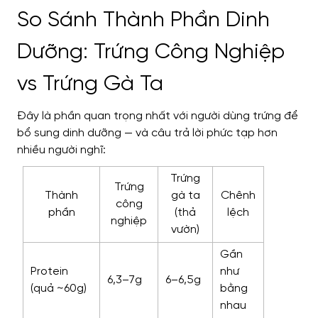
So Sánh Thành Phần Dinh
Dưỡng: Trứng Công Nghiệp
vs Trứng Gà Ta
Đây là phần quan trọng nhất với người dùng trứng để
bổ sung dinh dưỡng — và câu trả lời phức tạp hơn
nhiều người nghĩ:
Trứng
Trứng
Thành
gà ta
Chênh
công
phần
(thả
lệch
nghiệp
vườn)
Gần
Protein
như
6,3–7g
6–6,5g
(quả ~60g)
bằng
nhau