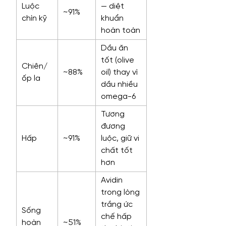
Luộc
— diệt
~91%
chín kỹ
khuẩn
hoàn toàn
Dầu ăn
tốt (olive
Chiên/
~88%
oil) thay vì
ốp la
dầu nhiều
omega-6
Tương
đương
Hấp
~91%
luộc, giữ vi
chất tốt
hơn
Avidin
trong lòng
trắng ức
Sống
chế hấp
hoàn
~51%