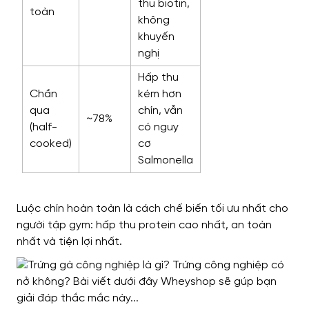
thu biotin,
toàn
không
khuyến
nghị
Hấp thu
Chần
kém hơn
qua
chín, vẫn
~78%
(half-
có nguy
cooked)
cơ
Salmonella
Luộc chín hoàn toàn là cách chế biến tối ưu nhất cho
người tập gym: hấp thu protein cao nhất, an toàn
nhất và tiện lợi nhất.