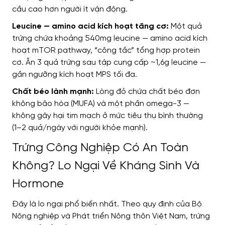
cầu cao hơn người ít vận động.
Leucine — amino acid kích hoạt tăng cơ:
Một quả
trứng chứa khoảng 540mg leucine — amino acid kích
hoạt mTOR pathway, “công tắc” tổng hợp protein
cơ. Ăn 3 quả trứng sau tập cung cấp ~1,6g leucine —
gần ngưỡng kích hoạt MPS tối đa.
Chất béo lành mạnh:
Lòng đỏ chứa chất béo đơn
không bão hòa (MUFA) và một phần omega-3 —
không gây hại tim mạch ở mức tiêu thụ bình thường
(1–2 quả/ngày với người khỏe mạnh).
Trứng Công Nghiệp Có An Toàn
Không? Lo Ngại Về Kháng Sinh Và
Hormone
Đây là lo ngại phổ biến nhất. Theo quy định của Bộ
Nông nghiệp và Phát triển Nông thôn Việt Nam, trứng