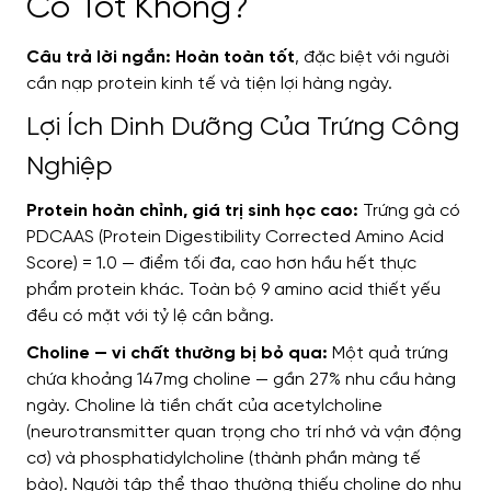
Có Tốt Không?
Câu trả lời ngắn: Hoàn toàn tốt
, đặc biệt với người
cần nạp protein kinh tế và tiện lợi hàng ngày.
Lợi Ích Dinh Dưỡng Của Trứng Công
Nghiệp
Protein hoàn chỉnh, giá trị sinh học cao:
Trứng gà có
PDCAAS (Protein Digestibility Corrected Amino Acid
Score) = 1.0 — điểm tối đa, cao hơn hầu hết thực
phẩm protein khác. Toàn bộ 9 amino acid thiết yếu
đều có mặt với tỷ lệ cân bằng.
Choline — vi chất thường bị bỏ qua:
Một quả trứng
chứa khoảng 147mg choline — gần 27% nhu cầu hàng
ngày. Choline là tiền chất của acetylcholine
(neurotransmitter quan trọng cho trí nhớ và vận động
cơ) và phosphatidylcholine (thành phần màng tế
bào). Người tập thể thao thường thiếu choline do nhu