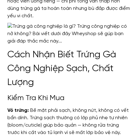
hoặc viên uống riêng — chi phí tổng vẫn thấp hơn
dùng trứng gà ta hoàn toàn nhưng bù đắp được điểm
yếu vi chất.
Cách Nhận Biết Trứng Gà
Công Nghiệp Sạch, Chất
Lượng
Kiểm Tra Khi Mua
Vỏ trứng:
Bề mặt phải sạch, không nứt, không có vết
bẩn dính. Trứng sạch thường có lớp phủ nhẹ tự nhiên
(bloom/cuticle) giúp bảo quản — không rửa trứng
trước khi cất vào tủ lạnh vì sẽ mất lớp bảo vệ này.