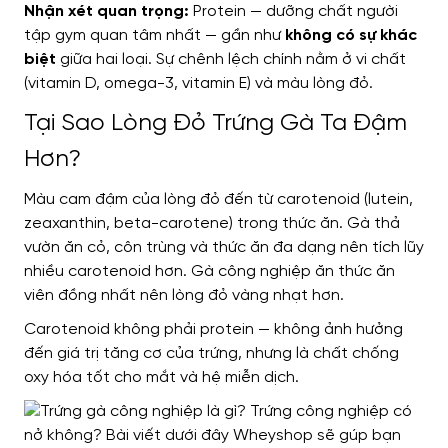
Nhận xét quan trọng:
Protein — dưỡng chất người
tập gym quan tâm nhất — gần như
không có sự khác
biệt
giữa hai loại. Sự chênh lệch chính nằm ở vi chất
(vitamin D, omega-3, vitamin E) và màu lòng đỏ.
Tại Sao Lòng Đỏ Trứng Gà Ta Đậm
Hơn?
Màu cam đậm của lòng đỏ đến từ carotenoid (lutein,
zeaxanthin, beta-carotene) trong thức ăn. Gà thả
vườn ăn cỏ, côn trùng và thức ăn đa dạng nên tích lũy
nhiều carotenoid hơn. Gà công nghiệp ăn thức ăn
viên đồng nhất nên lòng đỏ vàng nhạt hơn.
Carotenoid không phải protein — không ảnh hưởng
đến giá trị tăng cơ của trứng, nhưng là chất chống
oxy hóa tốt cho mắt và hệ miễn dịch.