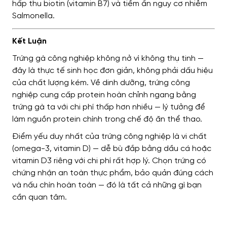
hấp thu biotin (vitamin B7) và tiềm ẩn nguy cơ nhiễm
Salmonella.
Kết Luận
Trứng gà công nghiệp không nở vì không thụ tinh —
đây là thực tế sinh học đơn giản, không phải dấu hiệu
của chất lượng kém. Về dinh dưỡng, trứng công
nghiệp cung cấp protein hoàn chỉnh ngang bằng
trứng gà ta với chi phí thấp hơn nhiều — lý tưởng để
làm nguồn protein chính trong chế độ ăn thể thao.
Điểm yếu duy nhất của trứng công nghiệp là vi chất
(omega-3, vitamin D) — dễ bù đắp bằng dầu cá hoặc
vitamin D3 riêng với chi phí rất hợp lý. Chọn trứng có
chứng nhận an toàn thực phẩm, bảo quản đúng cách
và nấu chín hoàn toàn — đó là tất cả những gì bạn
cần quan tâm.