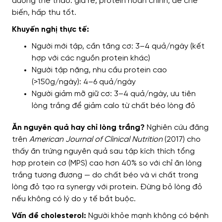
dưỡng thể thao: giá rẻ, protein hoàn chỉnh, dễ chế
biến, hấp thu tốt.
Khuyến nghị thực tế:
Người mới tập, cần tăng cơ: 3–4 quả/ngày (kết
hợp với các nguồn protein khác)
Người tập nặng, nhu cầu protein cao
(>150g/ngày): 4–6 quả/ngày
Người giảm mỡ giữ cơ: 3–4 quả/ngày, ưu tiên
lòng trắng để giảm calo từ chất béo lòng đỏ
Ăn nguyên quả hay chỉ lòng trắng?
Nghiên cứu đăng
trên
American Journal of Clinical Nutrition
(2017) cho
thấy ăn trứng nguyên quả sau tập kích thích tổng
hợp protein cơ (MPS) cao hơn 40% so với chỉ ăn lòng
trắng tương đương — do chất béo và vi chất trong
lòng đỏ tạo ra synergy với protein. Đừng bỏ lòng đỏ
nếu không có lý do y tế bắt buộc.
Vấn đề cholesterol:
Người khỏe mạnh không có bệnh