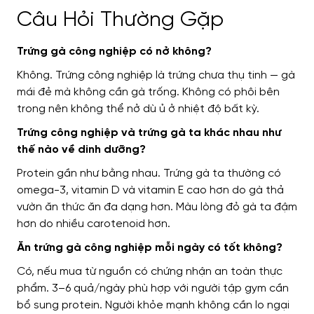
Câu Hỏi Thường Gặp
Trứng gà công nghiệp có nở không?
Không. Trứng công nghiệp là trứng chưa thụ tinh — gà
mái đẻ mà không cần gà trống. Không có phôi bên
trong nên không thể nở dù ủ ở nhiệt độ bất kỳ.
Trứng công nghiệp và trứng gà ta khác nhau như
thế nào về dinh dưỡng?
Protein gần như bằng nhau. Trứng gà ta thường có
omega-3, vitamin D và vitamin E cao hơn do gà thả
vườn ăn thức ăn đa dạng hơn. Màu lòng đỏ gà ta đậm
hơn do nhiều carotenoid hơn.
Ăn trứng gà công nghiệp mỗi ngày có tốt không?
Có, nếu mua từ nguồn có chứng nhận an toàn thực
phẩm. 3–6 quả/ngày phù hợp với người tập gym cần
bổ sung protein. Người khỏe mạnh không cần lo ngại