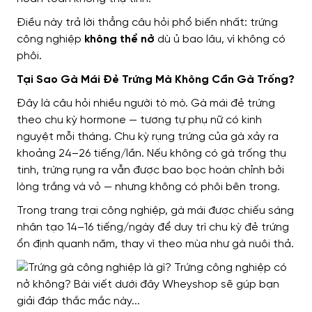
Điều này trả lời thẳng câu hỏi phổ biến nhất: trứng
công nghiệp
không thể nở
dù ủ bao lâu, vì không có
phôi.
Tại Sao Gà Mái Đẻ Trứng Mà Không Cần Gà Trống?
Đây là câu hỏi nhiều người tò mò. Gà mái đẻ trứng
theo chu kỳ hormone — tương tự phụ nữ có kinh
nguyệt mỗi tháng. Chu kỳ rụng trứng của gà xảy ra
khoảng 24–26 tiếng/lần. Nếu không có gà trống thụ
tinh, trứng rụng ra vẫn được bao bọc hoàn chỉnh bởi
lòng trắng và vỏ — nhưng không có phôi bên trong.
Trong trang trại công nghiệp, gà mái được chiếu sáng
nhân tạo 14–16 tiếng/ngày để duy trì chu kỳ đẻ trứng
ổn định quanh năm, thay vì theo mùa như gà nuôi thả.