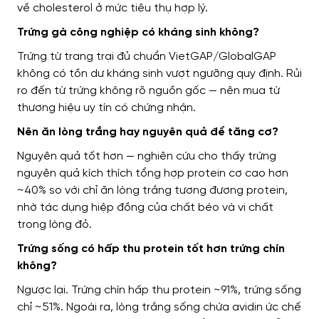
về cholesterol ở mức tiêu thụ hợp lý.
Trứng gà công nghiệp có kháng sinh không?
Trứng từ trang trại đủ chuẩn VietGAP/GlobalGAP
không có tồn dư kháng sinh vượt ngưỡng quy định. Rủi
ro đến từ trứng không rõ nguồn gốc — nên mua từ
thương hiệu uy tín có chứng nhận.
Nên ăn lòng trắng hay nguyên quả để tăng cơ?
Nguyên quả tốt hơn — nghiên cứu cho thấy trứng
nguyên quả kích thích tổng hợp protein cơ cao hơn
~40% so với chỉ ăn lòng trắng tương đương protein,
nhờ tác dụng hiệp đồng của chất béo và vi chất
trong lòng đỏ.
Trứng sống có hấp thu protein tốt hơn trứng chín
không?
Ngược lại. Trứng chín hấp thu protein ~91%, trứng sống
chỉ ~51%. Ngoài ra, lòng trắng sống chứa avidin ức chế