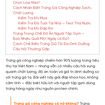
Chọn Loại Nào?
Cách Nhận Biết Trứng Gà Công Nghiệp Sạch,
Chất Lượng
Kiểm Tra Khi Mua
Kiểm Tra Độ Tươi Tại Nhà — Test Thả Nước
Kiểm Tra Khi Đập Ra
Trứng Trong Chế Độ Ăn Người Tập Gym —
Bao Nhiêu Quả Một Ngày Là Đủ?
Cách Chế Biến Trứng Giữ Tối Đa Dinh Dưỡng
Câu Hỏi Thường Gặp
Trứng gà công nghiệp chiếm hơn 90% lượng trứng tiêu
thụ tại Việt Nam — nhưng vẫn có nhiều câu hỏi xung
quanh chất lượng, độ an toàn và giá trị dinh dưỡng so
với trứng gà ta. Bài viết này giải đáp khoa học, không
cảm tính — đặc biệt hữu ích với người tập gym dùng
trứng hàng ngày như nguồn protein chính.
Trứng gà công nghiệp có nở không
?
Trứng