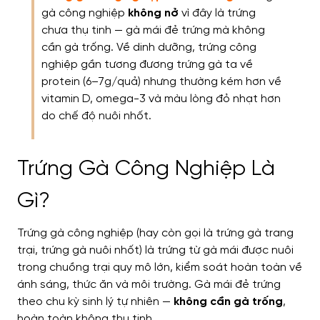
gà công nghiệp
không nở
vì đây là trứng
chưa thụ tinh — gà mái đẻ trứng mà không
cần gà trống. Về dinh dưỡng, trứng công
nghiệp gần tương đương trứng gà ta về
protein (6–7g/quả) nhưng thường kém hơn về
vitamin D, omega-3 và màu lòng đỏ nhạt hơn
do chế độ nuôi nhốt.
Trứng Gà Công Nghiệp Là
Gì?
Trứng gà công nghiệp (hay còn gọi là trứng gà trang
trại, trứng gà nuôi nhốt) là trứng từ gà mái được nuôi
trong chuồng trại quy mô lớn, kiểm soát hoàn toàn về
ánh sáng, thức ăn và môi trường. Gà mái đẻ trứng
theo chu kỳ sinh lý tự nhiên —
không cần gà trống
,
hoàn toàn không thụ tinh.