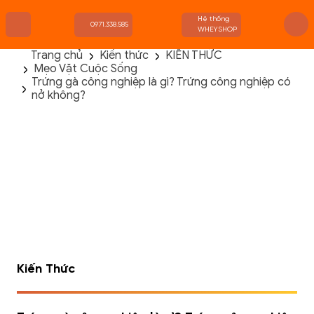
Hệ thống
0971.338.585
WHEYSHOP
Trang chủ
Kiến thức
KIẾN THỨC
Mẹo Vặt Cuộc Sống
TRANG CHỦ
Trứng gà công nghiệp là gì? Trứng công nghiệp có
FLASH SALE
nở không?
THANH LÝ
DANH MỤC SẢN PHẨM
THƯƠNG HIỆU
KIẾN THỨC TẬP LUYỆN
HỆ THỐNG CỬA HÀNG
Kiến Thức