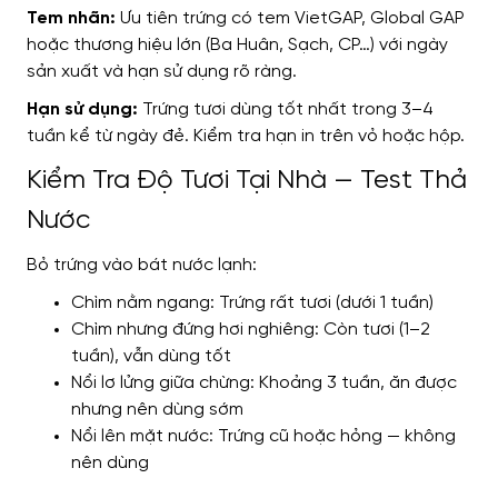
Tem nhãn:
Ưu tiên trứng có tem VietGAP, Global GAP
hoặc thương hiệu lớn (Ba Huân, Sạch, CP…) với ngày
sản xuất và hạn sử dụng rõ ràng.
Hạn sử dụng:
Trứng tươi dùng tốt nhất trong 3–4
tuần kể từ ngày đẻ. Kiểm tra hạn in trên vỏ hoặc hộp.
Kiểm Tra Độ Tươi Tại Nhà — Test Thả
Nước
Bỏ trứng vào bát nước lạnh:
Chìm nằm ngang: Trứng rất tươi (dưới 1 tuần)
Chìm nhưng đứng hơi nghiêng: Còn tươi (1–2
tuần), vẫn dùng tốt
Nổi lơ lửng giữa chừng: Khoảng 3 tuần, ăn được
nhưng nên dùng sớm
Nổi lên mặt nước: Trứng cũ hoặc hỏng — không
nên dùng