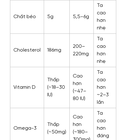
Ta
cao
Chất béo
5g
5,5–6g
hơn
nhẹ
Ta
200–
cao
Cholesterol
186mg
220mg
hơn
nhẹ
Ta
Cao
Thấp
cao
hơn
Vitamin D
(~18–30
hơn
(~47–
IU)
~2–3
80 IU)
lần
Ta
Cao
cao
Thấp
hơn
Omega-3
hơn
(~50mg)
(~180–
đáng
300mg)