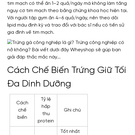
tim mạch có thể ăn 1–2 quả/ngày mà không làm tăng
nguy cơ tim mạch theo bằng chứng khoa học hiện tại.
Với người tập gym ăn 4–6 quả/ngày, nên theo dõi
lipid máu định kỳ và trao đổi với bác sĩ nếu có tiền sử
gia đình về tim mạch.
Cách Chế Biến Trứng Giữ Tối
Đa Dinh Dưỡng
Tỷ lệ
Cách
hấp
chế
Ghi chú
thu
biến
protein
Tốt nhất