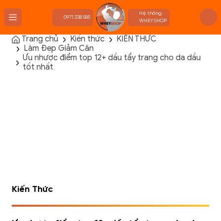
Hệ thống
0971.338.585
WHEYSHOP
Trang chủ
Kiến thức
KIẾN THỨC
Làm Đẹp Giảm Cân
TRANG CHỦ
Ưu nhược điểm top 12+ dầu tẩy trang cho da dầu
FLASH SALE
tốt nhất
THANH LÝ
DANH MỤC SẢN PHẨM
THƯƠNG HIỆU
KIẾN THỨC TẬP LUYỆN
HỆ THỐNG CỬA HÀNG
Kiến Thức