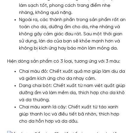
làm sạch tốt, phong cách trang điểm nhẹ
nhàng, không quá nặng.
Ngoài ra, các thành phần trong sản phẩm rất an
toàn cho da, dưỡng ẩm cho da, nhẹ nhàng và
không gây cảm giác đau rát. Sau một thời gian
sử dụng, làn da của bạn sẽ khỏe mạnh hơn và
không bị kích ứng hay bào mòn làm mỏng da.
Hiện dòng sản phẩm có 3 loại, tương ứng với 3 màu:
Chai màu đỏ: Chiết xuất quả mơ giúp làm dịu da
và giảm kích ứng cho da nhạy cảm.
Dạng chai bột: Chiết xuất từ ​​nam việt quất giúp
dưỡng ẩm và làm mềm da, thích hợp cho da khô
và da thường.
Chai màu xanh lá cây: Chiết xuất từ ​​táo xanh
giúp thanh lọc và điều tiết bã nhờn, thích hợp
cho da hỗn hợp và da dầu.