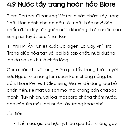
4.9 Nước tẩy trang hoàn hảo Biore
Biore Perfect Cleansing Water là sản phẩm tẩy trang
Nhật Bản dành cho da dầu tốt nhất hiện nay! Sản
phẩm được lấy từ nguồn nước khoáng thiên nhiên của
vùng núi tuyết cao Nhật Bản.
THÀNH PHẦN: Chiết xuất Collagen, Lá Cây Phỉ, Trà
Tráng giúp hòa tan và loại bỏ tạp chất, nuôi dưỡng
làn da và se khít lỗ chân lông.
Cảm nhận khi sử dụng: Hiệu quả tẩy trang thật tuyệt
vời. Ngoài khả năng làm sạch kem chống nắng, bụi
bẩn, Biore Perfect Cleansing Water dễ dàng loại bỏ
phấn nền, kẻ mắt và son môi mà không cần chà xát
mạnh. Tuy nhiên, với loại mascara chống thấm nước,
bạn cần tìm một loại nước tẩy trang khác nhé!
Ưu điểm:
Dễ mua, giá cả hợp lý, hiệu quả tốt, không gây