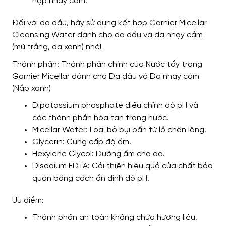
hợp nhạy cảm.
Đối với da dầu, hãy sử dụng kết hợp Garnier Micellar
Cleansing Water dành cho da dầu và da nhạy cảm
(mũ trắng, da xanh) nhé!
Thành phần: Thành phần chính của Nước tẩy trang
Garnier Micellar dành cho Da dầu và Da nhạy cảm
(Nắp xanh)
Dipotassium phosphate điều chỉnh độ pH và
các thành phần hòa tan trong nước.
Micellar Water: Loại bỏ bụi bẩn từ lỗ chân lông.
Glycerin: Cung cấp độ ẩm.
Hexylene Glycol: Dưỡng ẩm cho da.
Disodium EDTA: Cải thiện hiệu quả của chất bảo
quản bằng cách ổn định độ pH.
Ưu điểm:
Thành phần an toàn không chứa hương liệu,