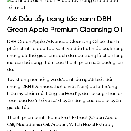
4.6 Dầu tẩy trang táo xanh DBH
Green Apple Premium Cleansing Oil
DBH Green Apple Advanced Cleansing Oil có thành
phần chính là dầu táo xanh và dầu hạt mắc ca, không
những có thể giúp làm sạch da sâu trong lỗ chân lông
mà còn bổ sung thêm các thành phần nuôi dưỡng làn
da.
Tuy không nổi tiếng và được nhiều người biết đến
nhưng DBH (Dermaesthetic Việt Nam) đã là thương
hiệu mỹ phẩm nổi tiếng tại Hoa Kỳ, đạt chứng nhận an
toàn của Bộ Y tế và sự khuyên dùng của các chuyên
gia da liễu. .
Thành phần chính: Pome Fruit Extract (Green Apple
Oil), Macadamia Oil, Arbutin, Witch Hazel Extract,