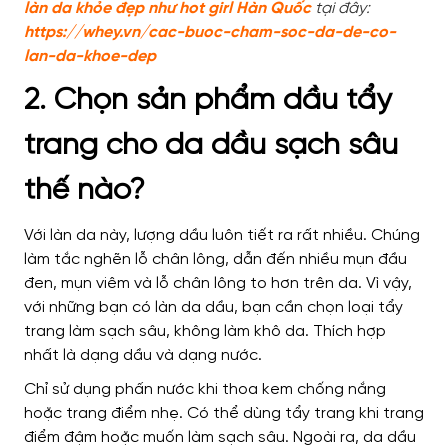
làn da khỏe đẹp như hot girl Hàn Quốc
tại đây:
https://whey.vn/cac-buoc-cham-soc-da-de-co-
lan-da-khoe-dep
2. Chọn sản phẩm dầu tẩy
trang cho da dầu sạch sâu
thế nào?
Với làn da này, lượng dầu luôn tiết ra rất nhiều. Chúng
làm tắc nghẽn lỗ chân lông, dẫn đến nhiều mụn đầu
đen, mụn viêm và lỗ chân lông to hơn trên da. Vì vậy,
với những bạn có làn da dầu, bạn cần chọn loại tẩy
trang làm sạch sâu, không làm khô da. Thích hợp
nhất là dạng dầu và dạng nước.
Chỉ sử dụng phấn nước khi thoa kem chống nắng
hoặc trang điểm nhẹ. Có thể dùng tẩy trang khi trang
điểm đậm hoặc muốn làm sạch sâu. Ngoài ra, da dầu