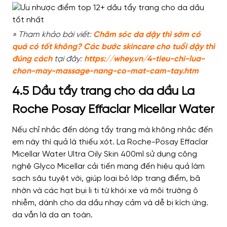
» Tham khảo bài viết:
Chăm sóc da dậy thì sớm có
quá có tốt không? Các bước skincare cho tuổi dậy thì
đúng cách
tại đây:
https://whey.vn/4-tieu-chi-lua-
chon-may-massage-nang-co-mat-cam-tay.htm
4.5 Dầu tẩy trang cho da dầu La
Roche Posay Effaclar Micellar Water
Nếu chỉ nhắc đến dòng tẩy trang mà không nhắc đến
em này thì quả là thiếu xót. La Roche-Posay Effaclar
Micellar Water Ultra Oily Skin 400ml sử dụng công
nghệ Glyco Micellar cải tiến mang đến hiệu quả làm
sạch sâu tuyệt vời, giúp loại bỏ lớp trang điểm, bã
nhờn và các hạt bụi li ti từ khói xe và môi trường ô
nhiễm, dành cho da dầu nhạy cảm và dễ bị kích ứng.
da vẫn là da an toàn.