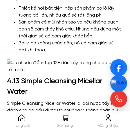
Thiết kế hơi bất tiện, nắp sản phẩm có lỗ lấy
tương đối lớn, nhiều quá sẽ rất lãng phí!
Sản phẩm có mùi nhân tạo và nếu không quen
bạn sẽ cảm thấy khó chịu. Nhưng nếu dùng một
thời gian sẽ có cảm giác khác hẳn.
Bởi vì nó không chứa cồn, nó có cảm giác sủi
bọt khi thoa.
4.13 Simple Cleansing Micellar
Water
Simple Cleansing Micellar Water là loại nước tẩy trang
dành cho da dầu được ưa chuộng vì thành phần dịu
nhẹ, kể cả với da nhạy cảm.
Trang chủ
Giỏ hàng
Đăng nhập
Thành phần: