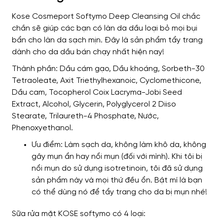
Kose Cosmeport Softymo Deep Cleansing Oil chắc
chắn sẽ giúp các bạn có làn da dầu loại bỏ mọi bụi
bẩn cho làn da sạch mịn. Đây là sản phẩm tẩy trang
dành cho da dầu bán chạy nhất hiện nay!
Thành phần: Dầu cám gạo, Dầu khoáng, Sorbeth-30
Tetraoleate, Axit Triethylhexanoic, Cyclomethicone,
Dầu cam, Tocopherol Coix Lacryma-Jobi Seed
Extract, Alcohol, Glycerin, Polyglycerol 2 Diiso
Stearate, Trilaureth-4 Phosphate, Nước,
Phenoxyethanol.
Ưu điểm: Làm sạch da, không làm khô da, không
gây mụn ẩn hay nổi mụn (đối với mình). Khi tôi bị
nổi mụn do sử dụng isotretinoin, tôi đã sử dụng
sản phẩm này và mọi thứ đều ổn. Bật mí là bạn
có thể dùng nó để tẩy trang cho da bị mụn nhé!
Sữa rửa mặt KOSE softymo có 4 loại: