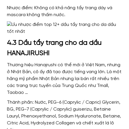
Nhược điểm: Không có khả năng tẩy trang dày và
mascara không thấm nước.
4.3 Dầu tẩy trang cho da dầu
HANAJIRUSHI
Thương hiệu Hanajrushi có thể mới ở Việt Nam, nhưng
ở Nhật Bản, cô ấy đã tạo được tiếng vang lớn. Là một
hãng mỹ phẩm Nhật Bản nhưng lại bán rất nhiều trên
các trang trực tuyến của Trung Quốc như Tmall,
Taobao …
Thành phần: Nước, PEG-6 (Caprylic / Capric) Glycerin,
BG, PEG-7 (Caprylic / Caprylic) guiserizu, Betaine
Lauryl, Phenoxyethanol, Sodium Hyaluronate, Betaine,
Citric Acid, Hydrolyzed Collagen và chiết xuất lá lô