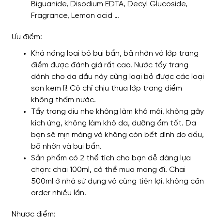
Biguanide, Disodium EDTA, Decyl Glucoside,
Fragrance, Lemon acid …
Ưu điểm:
Khả năng loại bỏ bụi bẩn, bã nhờn và lớp trang
điểm được đánh giá rất cao. Nước tẩy trang
dành cho da dầu này cũng loại bỏ được các loại
son kem lì! Cô chỉ chịu thua lớp trang điểm
không thấm nước.
Tẩy trang dịu nhẹ không làm khô môi, không gây
kích ứng, không làm khô da, dưỡng ẩm tốt. Da
bạn sẽ mịn màng và không còn bết dính do dầu,
bã nhờn và bụi bẩn.
Sản phẩm có 2 thể tích cho bạn dễ dàng lựa
chọn: chai 100ml, có thể mua mang đi. Chai
500ml ở nhà sử dụng vô cùng tiện lợi, không cần
order nhiều lần.
Nhược điểm: