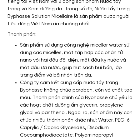
tiếng tại Việt Nam với 2 dòng sản phẩm Nước tẩy
trang và Kem dưỡng da. Trong số đó, Nước tẩy trang
Byphasse Solution Micellaire là sản phẩm được người
tiêu dùng Việt Nam ưa chuộng nhất.
Thành phần:
Sản phẩm sử dụng công nghệ micellar water sử
dụng các micelles, một tập hợp các phân tử
nano với hai đầu đối diện, một đầu kỵ nước và
một đầu ưa nước, giúp hút sạch bụi bẩn, lớp
trang điểm và bã nhờn trên da.
Công ty cam kết cung cấp nước tẩy trang
Byphasse không chứa paraben, cồn và chất tạo
màu. Thành phần chính của Byphasse chủ yếu là
các hoạt chất dưỡng ẩm glycerin, propylene
glycol và panthenol. Ngoài ra, sản phẩm này còn
chứa nhiều thành phần khác như: Water, PEG-6
Caprylic / Capric Glycerides, Disodium
Cocoamphodiacetate, Polyaminopropyl