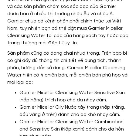
và các sản phẩm chăm sóc sắc đẹp của Garnier
được bán ở nhiều thị trường châu Âu và châu Á.
Garnier chưa có kênh phân phối chính thức tại Việt
Nam, tuy nhiên bạn có thể đặt mua Garnier Micellar
Cleansing Water tại các cửa hàng xách tay hoặc các
trang thương mại điện tử uy tín.
Sản phẩm cũng có dạng chai nhựa trong. Trên bao bì
có ghi đầy đủ thông tin chi tiết về dung tích, thành
phần, hướng dẫn sử dụng. Garnier Micellar Cleansing
Water hiện có 4 phiên bản, mỗi phiên bản phù hợp với
mọi loại da:
Garnier Micellar Cleansing Water Sensitive Skin
(nắp hồng) thích hợp cho da nhạy cảm.
Garnier Micellar Oily Nước tẩy trang (nắp trắng,
dầu vàng ở trên) dành cho da khô nhạy cảm.
Garnier Micellar Cleansing Water Combination
and Sensitive Skin (Nắp xanh) dành cho da hỗn