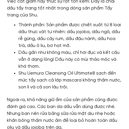
Việc cắt giảm này thực sự rất tốn kém! Đây là chai
dầu tẩy trang tốt nhất trong dòng sản phẩm Tẩy
trang của Shu.
Thành phần: Sản phẩm được chiết xuất từ ​​8 loại
dầu thực vật tự nhiên: dầu jojoba, dầu ngô, dầu
rễ gừng, dầu cây rum, dầu đậu nành, dầu hoa
trà, dầu ô liu, bơ hạt mỡ.
Dầu gần như không màu, chỉ hơi đục và kết cấu
vẫn ở dạng lỏng! Dầu này có mùi thảo mộc và
khá thơm.
Shu Uemura Cleansing Oil Ultimate8 sạch đến
mức tẩy sạch cả lớp mascara không thấm nước,
son lì và cả son lâu trôi.
Ngoài ra, khả năng giữ ẩm của sản phẩm cũng được
đánh giá cao. Các bạn da dầu vẫn dùng được nhé.
Nhưng bạn nên rửa bằng sữa rửa mặt dịu nhẹ hoặc
khăn bông thấm nước ấm để loại bỏ hoàn toàn dầu
oliu và dầu jojoba trên da.