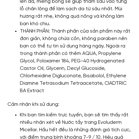
lên da, miếng bông sẽ giúp thấm sâu vào từng
lỗ chân lông để làm sạch da từ sâu nhất. Mùi
hương rất nhẹ, không quá nồng và không làm
bạn khó chịu.
THÀNH PHẦN: Thành phần của sản phẩm này rất
đơn giản, không chứa cồn, không paraben nên
bạn có thể tự tin sử dụng hàng ngày. Ngoài ra
trong thành phần có thêm AQUA, Propylene
Glycol, Poloxamer 184, PEG-40 Hydrogenated
Castor Oil, Glycerin, Decyl Glucoside,
Chlorhexidine Digluconate, Bisabolol, Ethylene
Diamine Tetrasodium Tetraacetate, CIADTRIC
BA Extract
Cảm nhận khi sử dụng:
Khi bạn tìm kiếm trực tuyến, bạn sẽ tìm thấy rất
nhiều nhận xét về Nước tẩy trang Evoluderm
Micellar. Hầu hết đều là những đánh giá tích cực,
với điểm trung bình khoảng 7-9 / 10. Hiệu quả