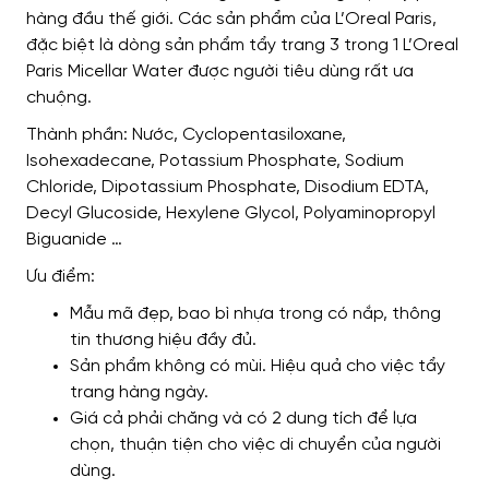
hàng đầu thế giới. Các sản phẩm của L’Oreal Paris,
đặc biệt là dòng sản phẩm tẩy trang 3 trong 1 L’Oreal
Paris Micellar Water được người tiêu dùng rất ưa
chuộng.
Thành phần: Nước, Cyclopentasiloxane,
Isohexadecane, Potassium Phosphate, Sodium
Chloride, Dipotassium Phosphate, Disodium EDTA,
Decyl Glucoside, Hexylene Glycol, Polyaminopropyl
Biguanide …
Ưu điểm:
Mẫu mã đẹp, bao bì nhựa trong có nắp, thông
tin thương hiệu đầy đủ.
Sản phẩm không có mùi. Hiệu quả cho việc tẩy
trang hàng ngày.
Giá cả phải chăng và có 2 dung tích để lựa
chọn, thuận tiện cho việc di chuyển của người
dùng.