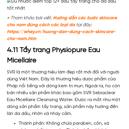
» Tham khảo bài viết:
Hướng dẫn các bước skincare
cho nam đúng cách các loại da
tại đây:
https://
whey.vn/huong-dan-dung-cach-skincare-
cho-nam.htm
4.11 Tẩy trang Physiopure Eau
Micellaire
SVR là một thương hiệu làm đẹp rất mới đối với người
dùng Việt Nam. Đây là thương hiệu dược phẩm của
Pháp nổi tiếng với dòng kem trị mụn. Ngoài ra, họ còn
bán nhiều sản phẩm khác bao gồm SVR Sebiaclear
Eau Micellaire Cleansing Water. Được ra mắt như một
dòng sản phẩm tẩy trang, sản phẩm này hướng đến
làn da dầu, nhờn và nhạy cảm.
Thành phần: Không chứa paraben, cồn, xà