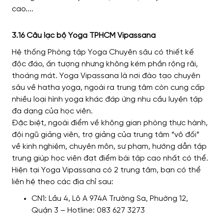
3.16 Câu lạc bộ Yoga TPHCM Vipassana
Hệ thống Phòng tập Yoga Chuyên sâu có thiết kế
độc đáo, ấn tượng nhưng không kém phần rộng rãi,
thoáng mát. Yoga Vipassana là nơi đào tạo chuyên
sâu về hatha yoga, ngoài ra trung tâm còn cung cấp
nhiều loại hình yoga khác đáp ứng nhu cầu luyện tập
đa dạng của học viên.
Đặc biệt, ngoài điểm về không gian phòng thực hành,
đội ngũ giảng viên, trợ giảng của trung tâm “vô đối”
về kinh nghiệm, chuyên môn, sư phạm, hướng dẫn tập
trung giúp học viên đạt điểm bài tập cao nhất có thể.
Hiện tại Yoga Vipassana có 2 trung tâm, bạn có thể
liên hệ theo các địa chỉ sau:
CN1: Lầu 4, Lô A 974A Trường Sa, Phuờng 12,
Quận 3 – Hotline: 083 627 3273