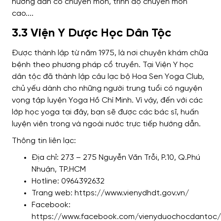
3.3 Viện Y Dược Học Dân Tộc
Được thành lập từ năm 1975, là nơi chuyên khám chữa
bệnh theo phương pháp cổ truyền. Tại Viện Y học
dân tộc đã thành lập câu lạc bộ Hoa Sen Yoga Club,
chủ yếu dành cho những người trung tuổi có nguyện
vọng tập luyện Yoga Hồ Chí Minh.
Vì vậy, đến với các
lớp học yoga tại đây, bạn sẽ được các bác sĩ, huấn
luyện viên trong và ngoài nước trực tiếp hướng dẫn.
Thông tin liên lạc:
Địa chỉ: 273 – 275 Nguyễn Văn Trỗi, P.10, Q.Phú
Nhuận, TP.HCM
Hotline: 0964392632
Trang web: https://www.vienydhdt.gov.vn/
Facebook:
https://www.facebook.com/vienyduochocdantoc/