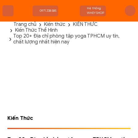
Hệ thống
0971.338.585
WHEYSHOP
Trang chủ
Kiến thức
KIẾN THỨC
Kiến Thức Thể Hình
TRANG CHỦ
Top 20+ Địa chỉ phòng tập yoga TPHCM uy tín,
FLASH SALE
chất lượng nhất hiện nay
THANH LÝ
DANH MỤC SẢN PHẨM
THƯƠNG HIỆU
KIẾN THỨC TẬP LUYỆN
HỆ THỐNG CỬA HÀNG
Kiến Thức