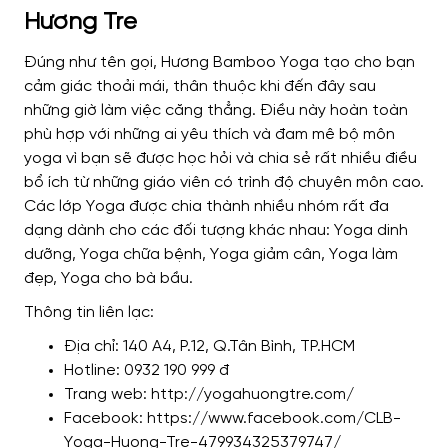
Hương Tre
Đúng như tên gọi, Hương Bamboo Yoga tạo cho bạn
cảm giác thoải mái, thân thuộc khi đến đây sau
những giờ làm việc căng thẳng. Điều này hoàn toàn
phù hợp với những ai yêu thích và đam mê bộ môn
yoga vì bạn sẽ được học hỏi và chia sẻ rất nhiều điều
bổ ích từ những giáo viên có trình độ chuyên môn cao.
Các lớp Yoga được chia thành nhiều nhóm rất đa
dạng dành cho các đối tượng khác nhau: Yoga dinh
dưỡng, Yoga chữa bệnh, Yoga giảm cân, Yoga làm
đẹp, Yoga cho bà bầu.
Thông tin liên lạc:
Địa chỉ: 140 A4, P.12, Q.Tân Bình, TP.HCM
Hotline: 0932 190 999 đ
Trang web: http://yogahuongtre.com/
Facebook: https://www.facebook.com/CLB-
Yoga-Huong-Tre-479934325379747/