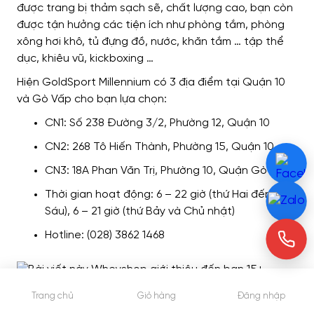
được trang bị thảm sạch sẽ, chất lượng cao, bạn còn
được tận hưởng các tiện ích như phòng tắm, phòng
xông hơi khô, tủ đựng đồ, nước, khăn tắm … tập thể
dục, khiêu vũ, kickboxing …
Hiện GoldSport Millennium có 3 địa điểm tại Quận 10
và Gò Vấp cho bạn lựa chọn:
CN1: Số 238 Đường 3/2, Phường 12, Quận 10
CN2: 268 Tô Hiến Thành, Phường 15, Quận 10
CN3: 18A Phan Văn Trị, Phường 10, Quận Gò Vấp
Thời gian hoạt động: 6 – 22 giờ (thứ Hai đến thứ
Sáu), 6 – 21 giờ (thứ Bảy và Chủ nhật)
Hotline: (028) 3862 1468
Trang chủ
Giỏ hàng
Đăng nhập