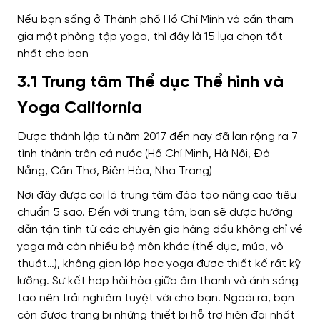
Nếu bạn sống ở Thành phố Hồ Chí Minh và cần tham
gia một phòng tập yoga, thì đây là 15 lựa chọn tốt
nhất cho bạn
3.1 Trung tâm Thể dục Thể hình và
Yoga California
Được thành lập từ năm 2017 đến nay đã lan rộng ra 7
tỉnh thành trên cả nước (Hồ Chí Minh, Hà Nội, Đà
Nẵng, Cần Thơ, Biên Hòa, Nha Trang)
Nơi đây được coi là trung tâm đào tạo nâng cao tiêu
chuẩn 5 sao. Đến với trung tâm, bạn sẽ được hướng
dẫn tận tình từ các chuyên gia hàng đầu không chỉ về
yoga mà còn nhiều bộ môn khác (thể dục, múa, võ
thuật…), không gian lớp học yoga được thiết kế rất kỹ
lưỡng. Sự kết hợp hài hòa giữa âm thanh và ánh sáng
tạo nên trải nghiệm tuyệt vời cho bạn. Ngoài ra, bạn
còn được trang bị những thiết bị hỗ trợ hiện đại nhất