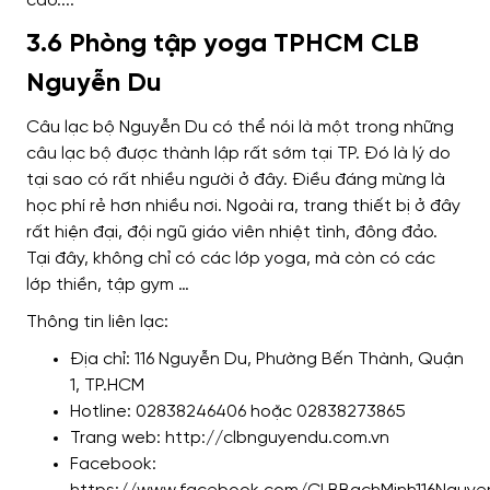
3.6 Phòng tập yoga TPHCM CLB
Nguyễn Du
Câu lạc bộ Nguyễn Du có thể nói là một trong những
câu lạc bộ được thành lập rất sớm tại TP. Đó là lý do
tại sao có rất nhiều người ở đây. Điều đáng mừng là
học phí rẻ hơn nhiều nơi.
Ngoài ra, trang thiết bị ở đây
rất hiện đại, đội ngũ giáo viên nhiệt tình, đông đảo.
Tại đây, không chỉ có các lớp yoga, mà còn có các
lớp thiền, tập gym …
Thông tin liên lạc:
Địa chỉ: 116 Nguyễn Du, Phường Bến Thành, Quận
1, TP.HCM
Hotline: 02838246406 hoặc 02838273865
Trang web: http://clbnguyendu.com.vn
Facebook: