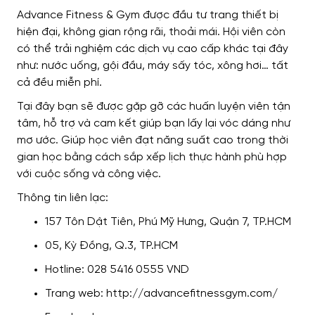
Advance Fitness & Gym được đầu tư trang thiết bị
hiện đại, không gian rộng rãi, thoải mái. Hội viên còn
có thể trải nghiệm các dịch vụ cao cấp khác tại đây
như: nước uống, gội đầu, máy sấy tóc, xông hơi… tất
cả đều miễn phí.
Tại đây bạn sẽ được gặp gỡ các huấn luyện viên tận
tâm, hỗ trợ và cam kết giúp bạn lấy lại vóc dáng như
mơ ước. Giúp học viên đạt năng suất cao trong thời
gian học bằng cách sắp xếp lịch thực hành phù hợp
với cuộc sống và công việc.
Thông tin liên lạc:
157 Tôn Dật Tiên, Phú Mỹ Hưng, Quận 7, TP.HCM
05, Kỳ Đồng, Q.3, TP.HCM
Hotline: 028 5416 0555 VND
Trang web: http://advancefitnessgym.com/