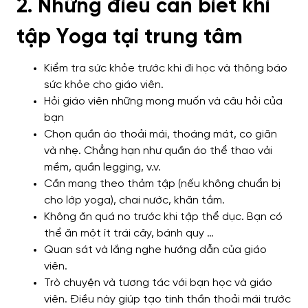
2. Những điều cần biết khi
tập Yoga tại trung tâm
Kiểm tra sức khỏe trước khi đi học và thông báo
sức khỏe cho giáo viên.
Hỏi giáo viên những mong muốn và câu hỏi của
bạn
Chọn quần áo thoải mái, thoáng mát, co giãn
và nhẹ. Chẳng hạn như quần áo thể thao vải
mềm, quần legging, v.v.
Cần mang theo thảm tập (nếu không chuẩn bị
cho lớp yoga), chai nước, khăn tắm.
Không ăn quá no trước khi tập thể dục. Bạn có
thể ăn một ít trái cây, bánh quy …
Quan sát và lắng nghe hướng dẫn của giáo
viên.
Trò chuyện và tương tác với bạn học và giáo
viên. Điều này giúp tạo tinh thần thoải mái trước