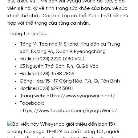
đùi, khiêu vũ … Khi đến với Vyoga World để tập, giáo
viên sẽ hỏi kỹ về tình trạng sức khỏe của bạn. về sức
khoẻ thể chất. Các bài tập có thể được thiết kế phù
hợp với thể trạng của từng cá nhân.
Thông tin liên lạc:
Tầng M, Tòa nhà M Silland, Khu dân cư Trung
Sơn, Đường 9A, Quận 9, Pyeongchang
Hotline: (028) 2222 0180 VND
63 Nguyễn Thái Sơn, P.4, Q.Gò Vấp
Hotline: (028) 3588 2859
Cộng Hòa, 15 -17 Cộng Hòa, P.4, Q. Tân Bình
Hotline: (028) 6292 3001
Trang web: https://www.vyogaworld.net/
Facebook:
https://www.facebook.com/VyogaWorld/