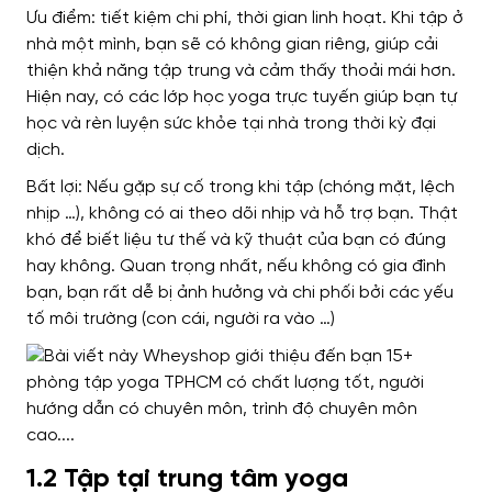
Ưu điểm: tiết kiệm chi phí, thời gian linh hoạt. Khi tập ở
nhà một mình, bạn sẽ có không gian riêng, giúp cải
thiện khả năng tập trung và cảm thấy thoải mái hơn.
Hiện nay, có các lớp học yoga trực tuyến giúp bạn tự
học và rèn luyện sức khỏe tại nhà trong thời kỳ đại
dịch.
Bất lợi: Nếu gặp sự cố trong khi tập (chóng mặt, lệch
nhịp …), không có ai theo dõi nhịp và hỗ trợ bạn. Thật
khó để biết liệu tư thế và kỹ thuật của bạn có đúng
hay không. Quan trọng nhất, nếu không có gia đình
bạn, bạn rất dễ bị ảnh hưởng và chi phối bởi các yếu
tố môi trường (con cái, người ra vào …)
1.2 Tập tại trung tâm yoga