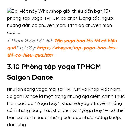
» Tham khảo bài viết:
Tập yoga bao lâu thì có hiệu
quả
? tại đây:
https://whey.vn/tap-yoga-bao-lau-
thi-co-hieu-qua.htm
3.10 Phòng tập yoga TPHCM
Saigon Dance
Như làn sóng yoga mới tại TP.HCM và khắp Việt Nam.
Saigon Dance là một trong những địa điểm chính thực
hiện các lớp “Yoga bay”. Khác với yoga truyền thống
cần những động tác khó, đến với “yoga bay” – cơ thể
bạn sẽ tránh được những cơn đau nhức xương khớp,
đau lưng.