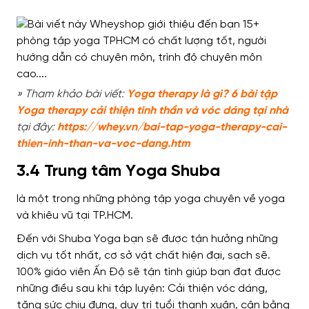
» Tham khảo bài viết:
Y
oga therapy là gì? 6 bài tập
Yoga therapy cải thiện tinh thần và vóc dáng tại nhà
tại đây:
https://whey.vn/bai-tap-yoga-therapy-cai-
thien-inh-than-va-voc-dang.htm
3.4 Trung tâm Yoga Shuba
là một trong những phòng tập yoga chuyên về yoga
và khiêu vũ tại TP.HCM.
Đến với Shuba Yoga bạn sẽ được tận hưởng những
dịch vụ tốt nhất, cơ sở vật chất hiện đại, sạch sẽ.
100% giáo viên Ấn Độ sẽ tận tình giúp bạn đạt được
những điều sau khi tập luyện: Cải thiện vóc dáng,
tăng sức chịu đựng, duy trì tuổi thanh xuân, cân bằng