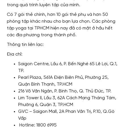
trong quá trình luyện tập của mình.
Có 7 gói thẻ chính, hơn 10 gói thẻ phụ và hơn 50
phòng tập khác nhau cho bạn lựa chọn. Các phòng
tập yoga tại TPHCM hiện nay đã có mặt ở hầu hết
các địa phương trong thành phố.
Thông tin liên lạc:
Địa chỉ:
Saigon Centre, Lầu 6, P. Bến Nghé 65 Lê Lợi, Q.1,
TP.
Pearl Plaza, 561A Điện Biên Phủ, Phường 25,
Quận Bình Thạnh, TP.HCM
216 Võ Văn Ngân, P. Bình Thọ, Q. Thủ Đức, TP.
Lim Tower II, Lầu 3, 62A Cách Mạng Tháng Tám,
Phường 6, Quận 3, TP.HCM
GVC – Saigon Mall, 2A Phan Văn Trị, P.10, Q.Gò
Vấp
Hotline: 1800 6995