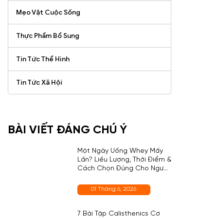
Mẹo Vặt Cuộc Sống
Thực Phẩm Bổ Sung
Tin Tức Thể Hình
Tin Tức Xã Hội
BÀI VIẾT ĐÁNG CHÚ Ý
Một Ngày Uống Whey Mấy
Lần? Liều Lượng, Thời Điểm &
Cách Chọn Đúng Cho Người
Mới
01 Tháng 6, 2026
7 Bài Tập Calisthenics Cơ