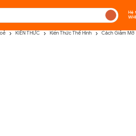
Hệ 
WH
hoẻ
KIẾN THỨC
Kiến Thức Thể Hình
Cách Giảm Mỡ 
Chưa c