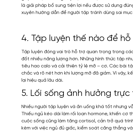
là giải pháp bổ sung tiện lợi nếu được sử dụng đú
xuyên hướng dẫn để người tập tránh dùng sai mục 
4. Tập luyện thế nào để h
Tập luyện đóng vai trò hỗ trợ quan trọng trong cá
đốt nhiều năng lượng hơn. Những hình thức tập như
tiêu hao calo và cải thiện tỷ lệ mỡ – cơ. Các bài
chắc và rõ nét hơn khi lượng mỡ đã giảm. Vì vậy, 
lại hiệu quả lâu dài.
5. Lối sống ảnh hưởng trực
Nhiều người tập luyện và ăn uống khá tốt nhưng v
Thiếu ngủ kéo dài làm rối loạn hormone, khiến cơ t
cuộc sống cũng làm tăng cortisol, cản trở quá tr
kèm với việc ngủ đủ giấc, kiểm soát căng thẳng và