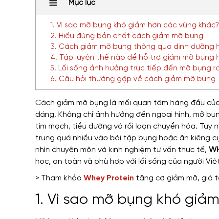
Mục lục
1. Vì sao mỡ bụng khó giảm hơn các vùng khác?
2. Hiểu đúng bản chất cách giảm mỡ bụng
3. Cách giảm mỡ bụng thông qua dinh dưỡng h
4. Tập luyện thế nào để hỗ trợ giảm mỡ bụng 
5. Lối sống ảnh hưởng trực tiếp đến mỡ bụng r
6. Câu hỏi thường gặp về cách giảm mỡ bụng
Cách giảm mỡ bụng là mối quan tâm hàng đầu của n
dáng. Không chỉ ảnh hưởng đến ngoại hình, mỡ bụn
tim mạch, tiểu đường và rối loạn chuyển hóa. Tuy 
trung quá nhiều vào bài tập bụng hoặc ăn kiêng 
nhìn chuyên môn và kinh nghiệm tư vấn thực tế,
WH
học, an toàn và phù hợp với lối sống của người Việt
> Tham khảo
Whey Protein
tăng cơ giảm mỡ, giá t
1. Vì sao mỡ bụng khó giả