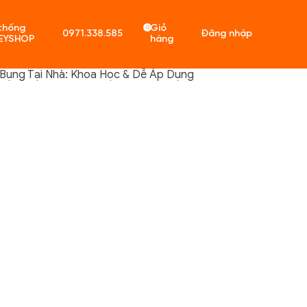
thống
Giỏ
0
0971.338.585
Đăng nhập
EYSHOP
hàng
Bụng Tại Nhà: Khoa Học & Dễ Áp Dụng
ó sản phẩm trong giỏ hàng.