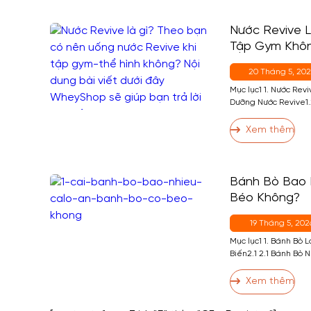
Nước Revive L
Tập Gym Khô
20 Tháng 5, 20
Mục lục1 1. Nước Revi
Dưỡng Nước Revive1.2
Nước Revive Bao Nhi
Không?2 2. Người T
Xem thêm
Không?3 3. Tập Gym
4 4. Ai Nên […]
Bánh Bò Bao N
Béo Không?
19 Tháng 5, 202
Mục lục1 1. Bánh Bò 
Biến2.1 2.1 Bánh Bò 
Bò Sữa Nướng2.4 2.4
Không?4 4. Bánh Bò
Xem thêm
Theo Khẩu Phần5 5. 