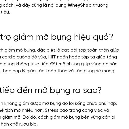
ng cách, và đây cũng là nội dung
WheyShop
thường
tiêu.
ỗ trợ giảm mỡ bụng hiệu quả?
ch giảm mỡ bụng, đặc biệt là các bài tập toàn thân giúp
 cardio cường độ vừa, HIIT ngắn hoặc tập tạ giúp tăng
 tập bụng không trực tiếp đốt mỡ nhưng giúp vùng eo săn
kết hợp hợp lý giữa tập toàn thân và tập bụng sẽ mang
 tiếp đến mỡ bụng ra sao?
ẫn không giảm được mỡ bụng do lối sống chưa phù hợp.
hể tích mỡ nhiều hơn. Stress cao trong công việc và
ình giảm mỡ. Do đó, cách giảm mỡ bụng bền vững cần đi
 hạn chế rượu bia.