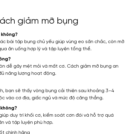
 cách giảm mỡ bụng
 không?
c bài tập bụng chủ yếu giúp vùng eo săn chắc, còn mỡ
ua ăn uống hợp lý và tập luyện tổng thể.
hông?
còn dễ gây mệt mỏi và mất cơ. Cách giảm mỡ bụng an
 đủ năng lượng hoạt động.
h, bạn sẽ thấy vòng bụng cải thiện sau khoảng 3–4
ộc vào cơ địa, giấc ngủ và mức độ căng thẳng.
 không?
úp duy trì khối cơ, kiểm soát cơn đói và hỗ trợ quá
ăn và tập luyện phù hợp.
ốt chính hãng