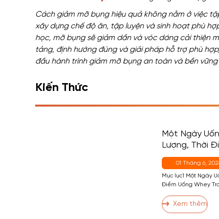
Cách giảm mỡ bụng hiệu quả không nằm ở việc tập 
xây dựng chế độ ăn, tập luyện và sinh hoạt phù hợp
học, mỡ bụng sẽ giảm dần và vóc dáng cải thiện mộ
tảng, định hướng đúng và giải pháp hỗ trợ phù hợ
đầu hành trình giảm mỡ bụng an toàn và bền vững
Kiến Thức
Một Ngày Uốn
Lượng, Thời 
Cho Người Mớ
01 Tháng 6, 202
Mục lục1 Một Ngày 
Điểm Uống Whey Tro
2.1 Thời Điểm 1 (Qua
2 — Buổi Sáng (Nếu 
Xem thêm
(Casein, Không Phải