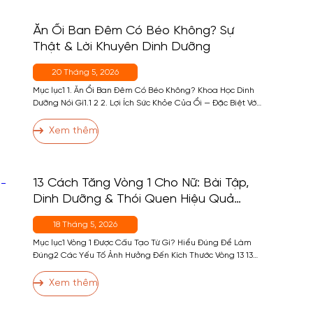
Ăn Ổi Ban Đêm Có Béo Không? Sự
Thật & Lời Khuyên Dinh Dưỡng
20 Tháng 5, 2026
Mục lục1 1. Ăn Ổi Ban Đêm Có Béo Không? Khoa Học Dinh
Dưỡng Nói Gì1.1 2 2. Lợi Ích Sức Khỏe Của Ổi — Đặc Biệt Với
Người Tập Gym3 3. Ăn Ổi Ban Đêm Có Tốt Không? — Thời
Điểm Phù Hợp4 4. Ai Không Nên Ăn Ổi Ban Đêm?5 5. Cách
Xem thêm
Ăn […]
13 Cách Tăng Vòng 1 Cho Nữ: Bài Tập,
Dinh Dưỡng & Thói Quen Hiệu Quả
Nhất
18 Tháng 5, 2026
Mục lục1 Vòng 1 Được Cấu Tạo Từ Gì? Hiểu Đúng Để Làm
Đúng2 Các Yếu Tố Ảnh Hưởng Đến Kích Thước Vòng 13 13
Cách Tăng Vòng 1 Hiệu Quả3.1 Nhóm 1: Bài Tập Phát Triển
Cơ Ngực3.2 Nhóm 2: Dinh Dưỡng Hỗ Trợ Tăng Vòng 13.3
Xem thêm
Nhóm 3: Thói Quen và Kỹ Thuật […]