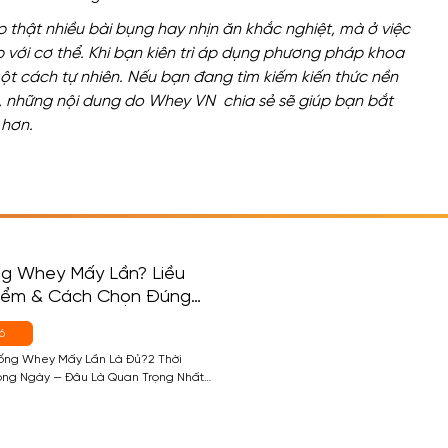
thật nhiều bài bụng hay nhịn ăn khắc nghiệt, mà ở việc
 với cơ thể. Khi bạn kiên trì áp dụng phương pháp khoa
t cách tự nhiên. Nếu bạn đang tìm kiếm kiến thức nền
p, những nội dung do Whey VN chia sẻ sẽ giúp bạn bắt
 hơn.
g Whey Mấy Lần? Liều
Điểm & Cách Chọn Đúng
i
6
Uống Whey Mấy Lần Là Đủ?2 Thời
ng Ngày — Đâu Là Quan Trọng Nhất?
n Trọng Nhất) — Sau Tập2.2 Thời Điểm
Cần)2.3 Thời Điểm 3 — Trước Ngủ
 Whey)2.4 Thời Điểm 4 — Giữa Các […]