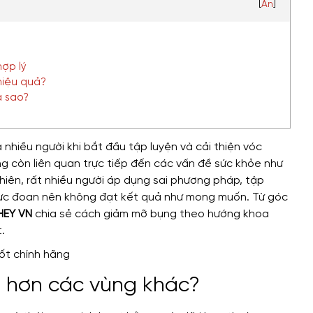
[
Ẩn
]
ợp lý
hiệu quả?
a sao?
hiều người khi bắt đầu tập luyện và cải thiện vóc
g còn liên quan trực tiếp đến các vấn đề sức khỏe như
nhiên, rất nhiều người áp dụng sai phương pháp, tập
cực đoan nên không đạt kết quả như mong muốn. Từ góc
EY VN
chia sẻ cách giảm mỡ bụng theo hướng khoa
.
ốt chính hãng
m hơn các vùng khác?