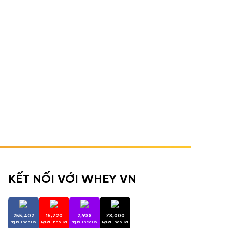
KẾT NỐI VỚI WHEY VN
255,402
15,720
2,938
73,000
Người Theo Dõi
Người Theo Dõi
Người Theo Dõi
Người Theo Dõi