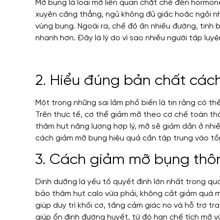
Mỡ bụng là loại mỡ liên quan chặt chẽ đến hormon
xuyên căng thẳng, ngủ không đủ giấc hoặc ngồi nhiề
vùng bụng. Ngoài ra, chế độ ăn nhiều đường, tinh b
nhanh hơn. Đây là lý do vì sao nhiều người tập luy
2. Hiểu đúng bản chất cá
Một trong những sai lầm phổ biến là tin rằng có t
Trên thực tế, cơ thể giảm mỡ theo cơ chế toàn th
thâm hụt năng lượng hợp lý, mỡ sẽ giảm dần ở nhiều
cách giảm mỡ bụng hiệu quả cần tập trung vào tổn
3. Cách giảm mỡ bụng thô
Dinh dưỡng là yếu tố quyết định lớn nhất trong q
bảo thâm hụt calo vừa phải, không cắt giảm quá m
giúp duy trì khối cơ, tăng cảm giác no và hỗ trợ tr
giúp ổn định đường huyết, từ đó hạn chế tích mỡ v