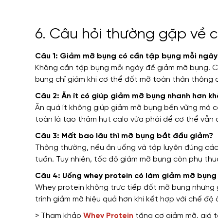
6. Câu hỏi thường gặp về
Câu 1: Giảm mỡ bụng có cần tập bụng mỗi ngày
Không cần tập bụng mỗi ngày để giảm mỡ bụng. Cá
bụng chỉ giảm khi cơ thể đốt mỡ toàn thân thông q
Câu 2: Ăn ít có giúp giảm mỡ bụng nhanh hơn k
Ăn quá ít không giúp giảm mỡ bụng bền vững mà 
toàn là tạo thâm hụt calo vừa phải để cơ thể vẫn
Câu 3: Mất bao lâu thì mỡ bụng bắt đầu giảm?
Thông thường, nếu ăn uống và tập luyện đúng các
tuần. Tuy nhiên, tốc độ giảm mỡ bụng còn phụ thu
Câu 4: Uống whey protein có làm giảm mỡ bụng
Whey protein không trực tiếp đốt mỡ bụng nhưng gi
trình giảm mỡ hiệu quả hơn khi kết hợp với chế độ 
> Tham khảo
Whey Protein
tăng cơ giảm mỡ, giá t