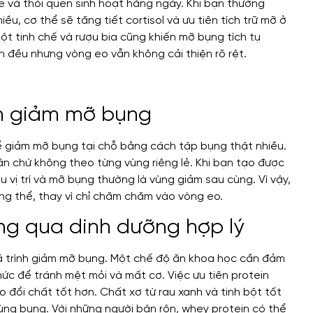
e và thói quen sinh hoạt hằng ngày. Khi bạn thường
u, cơ thể sẽ tăng tiết cortisol và ưu tiên tích trữ mỡ ở
ột tinh chế và rượu bia cũng khiến mỡ bụng tích tụ
ện đều nhưng vòng eo vẫn không cải thiện rõ rệt.
ch giảm mỡ bụng
hể giảm mỡ bụng tại chỗ bằng cách tập bụng thật nhiều.
ân chứ không theo từng vùng riêng lẻ. Khi bạn tạo được
 vị trí và mỡ bụng thường là vùng giảm sau cùng. Vì vậy,
g thể, thay vì chỉ chăm chăm vào vòng eo.
ng qua dinh dưỡng hợp lý
uá trình giảm mỡ bụng. Một chế độ ăn khoa học cần đảm
ức để tránh mệt mỏi và mất cơ. Việc ưu tiên protein
ao đổi chất tốt hơn. Chất xơ từ rau xanh và tinh bột tốt
ùng bụng. Với những người bận rộn, whey protein có thể