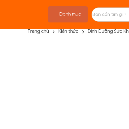
Danh mục
Trang chủ
Kiến thức
Dinh Dưỡng Sức K
TRANG CHỦ
FLASH SALE
THANH LÝ
DANH MỤC SẢN PHẨM
THƯƠNG HIỆU
KIẾN THỨC TẬP LUYỆN
HỆ THỐNG CỬA HÀNG