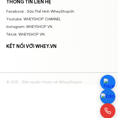
THÔNG TIN LIÊN HỆ
Facebook : Sữa Thể Hình WheyShop.Vn
Youtube: WHEYSHOP CHANNEL
Instagram: WHEYSHOP VN
Tiktok: WHEYSHOP VN
KẾT NỐI VỚI WHEY.VN
© 2015 - Bản quyền thuộc về WheyShop.vn