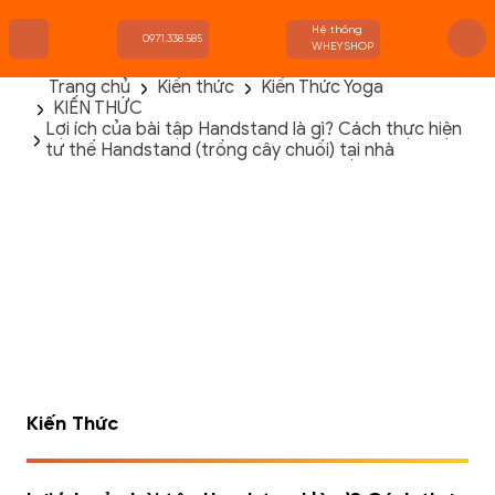
Hệ thống
0971.338.585
WHEYSHOP
Trang chủ
Kiến thức
Kiến Thức Yoga
KIẾN THỨC
TRANG CHỦ
Lợi ích của bài tập Handstand là gì? Cách thực hiện
FLASH SALE
tư thế Handstand (trồng cây chuối) tại nhà
THANH LÝ
DANH MỤC SẢN PHẨM
THƯƠNG HIỆU
KIẾN THỨC TẬP LUYỆN
HỆ THỐNG CỬA HÀNG
Kiến Thức