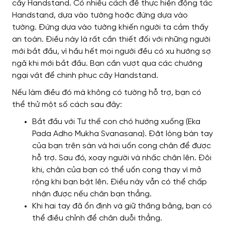
cây Handstand.
Có nhiều cách để thực hiện động tác
Handstand, dựa vào tường hoặc đứng dựa vào
tường.
Đứng dựa vào tường khiến người ta cảm thấy
an toàn. Điều này là rất cần thiết đối với những người
mới bắt đầu, vì hầu hết mọi người đều có xu hướng sợ
ngã khi mới bắt đầu. Bạn cần vượt qua các chướng
ngại vật để chinh phục cây Handstand.
Nếu làm điều đó mà không có tường hỗ trợ, bạn có
thể thử một số cách sau đây:
Bắt đầu với Tư thế con chó hướng xuống (Eka
Pada Adho Mukha Svanasana). Đặt lòng bàn tay
của bạn trên sàn và hơi uốn cong chân để được
hỗ trợ. Sau đó, xoay người và nhấc chân lên. Đôi
khi, chân của bạn có thể uốn cong thay vì mở
rộng khi bạn bật lên. Điều này vẫn có thể chấp
nhận được nếu chân bạn thẳng.
Khi hai tay đã ổn định và giữ thăng bằng, bạn có
thể điều chỉnh để chân duỗi thẳng.