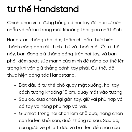
tư thế Handstand
Chinh phục vị trí đứng bằng cả hai tay đòi hỏi sự kiên
nhẫn và nỗ lực trong một khoảng thời gian nhất định
Handstan không khó làm, thậm chí nếu thực hiện
thành công bạn rất thích thú và thoải mái. Ở tư thế
này, bạn đang giữ thăng bằng trên hai tay, và bạn
phải kiểm soát sức mạnh của mình để nâng cơ thể lên
trong khi vẫn giữ thẳng cánh tay phải. Cụ thể, để
thực hiện động tác Handstand,
Bắt đầu ở tư thế chó quay mặt xuống, hai tay
cách tường khoảng 15 cm, quay mặt vào tường
Sau đó, đưa chân lại gần tay, giữ vai phù hợp với
cổ tay và hông phù hợp với vai.
Giữ một trong hai chân làm chỗ dựa, nâng chân
còn lại lên khỏi sàn, duỗi thẳng ra sau. Sau đó,
cúi người về phía trước và bật lên để chân của