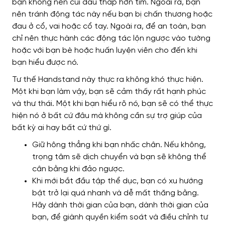
bạn không nên cúi đầu thấp hơn tim. Ngoài ra, bạn
nên tránh động tác này nếu bạn bị chấn thương hoặc
đau ở cổ, vai hoặc cổ tay.
Ngoài ra, để an toàn, bạn
chỉ nên thực hành các động tác lộn ngược vào tường
hoặc với bạn bè hoặc huấn luyện viên cho đến khi
bạn hiểu được nó.
Tư thế Handstand này thực ra không khó thực hiện.
Một khi bạn làm vậy, bạn sẽ cảm thấy rất hạnh phúc
và thư thái. Một khi bạn hiểu rõ nó, bạn sẽ có thể thực
hiện nó ở bất cứ đâu mà không cần sự trợ giúp của
bất kỳ ai hay bất cứ thứ gì.
Giữ hông thẳng khi bạn nhấc chân. Nếu không,
trọng tâm sẽ dịch chuyển và bạn sẽ không thể
cân bằng khi đảo ngược.
Khi mới bắt đầu tập thể dục, bạn có xu hướng
bật trở lại quá nhanh và dễ mất thăng bằng.
Hãy dành thời gian của bạn, dành thời gian của
bạn, để giành quyền kiểm soát và điều chỉnh tư