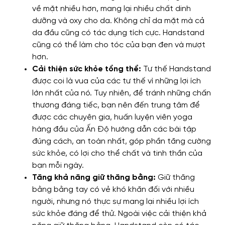
về mặt nhiều hơn, mang lại nhiều chất dinh
dưỡng và oxy cho da. Không chỉ da mặt mà cả
da đầu cũng có tác dụng tích cực. Handstand
cũng có thể làm cho tóc của bạn đen và mượt
hơn.
Cải thiện sức khỏe tổng thể:
Tư thế Handstand
được coi là vua của các tư thế vì những lợi ích
lớn nhất của nó. Tuy nhiên, để tránh những chấn
thương đáng tiếc, bạn nên đến trung tâm để
được các chuyên gia, huấn luyện viên yoga
hàng đầu của Ấn Độ hướng dẫn các bài tập
đúng cách, an toàn nhất, góp phần tăng cường
sức khỏe, có lợi cho thể chất và tinh thần của
bạn mỗi ngày.
Tăng khả năng giữ thăng bằng:
Giữ thăng
bằng bằng tay có vẻ khó khăn đối với nhiều
người, nhưng nó thực sự mang lại nhiều lợi ích
sức khỏe đáng để thử. Ngoài việc cải thiện khả