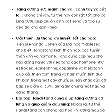
Tăng cường sức mạnh cho vai, cánh tay và cốt
lõi.
:
Không chỉ vậy, tư thế này còn rất tốt cho cơ
lưng dưới, giúp giữ ổn định cột sống và tạo sự
dẻo dai cho gân kheo.
Cải thiện lưu thông khí huyết, tốt cho não:
Tiến sĩ Rhonda Cohen của Đại học Middlesex
cho biết Handstand kích thích não, các tuyến
thần kinh và hormone. Tăng cung cấp máu cho
não đồng nghĩa với việc tăng các hormone như
estrogen, epinephrine, dopamine và melatonin
giúp cải thiện tâm trạng và ham muốn tình dục.
Khi bạn trồng một cây chuối, sự săn chắc của cơ
bắp sẽ giảm đi 35%, làm giảm chứng mất ngủ và
căng thẳng.
Bài tập Handstand cũng giúp tăng cường cơ
lưng và giúp giảm đau lưng:
Ngoài ra, tư thế
Handstand còn chống lão hóa khi lượng máu đổ