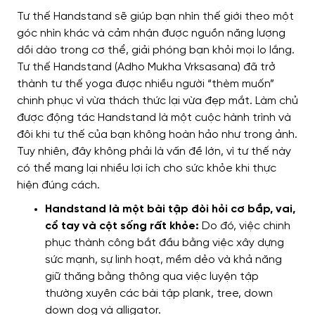
Tư thế Handstand sẽ giúp bạn nhìn thế giới theo một
góc nhìn khác và cảm nhận được nguồn năng lượng
dồi dào trong cơ thể, giải phóng bạn khỏi mọi lo lắng.
Tư thế Handstand (Adho Mukha Vrksasana) đã trở
thành tư thế yoga được nhiều người “thèm muốn”
chinh phục vì vừa thách thức lại vừa đẹp mắt. Làm chủ
được động tác Handstand là một cuộc hành trình và
đôi khi tư thế của bạn không hoàn hảo như trong ảnh.
Tuy nhiên, đây không phải là vấn đề lớn, vì tư thế này
có thể mang lại nhiều lợi ích cho sức khỏe khi thực
hiện đúng cách.
Handstand là một bài tập đòi hỏi cơ bắp, vai,
cổ tay và cột sống rất khỏe:
Do đó, việc chinh
phục thành công bắt đầu bằng việc xây dựng
sức mạnh, sự linh hoạt, mềm dẻo và khả năng
giữ thăng bằng thông qua việc luyện tập
thường xuyên các bài tập plank, tree, down
down dog và alligator.