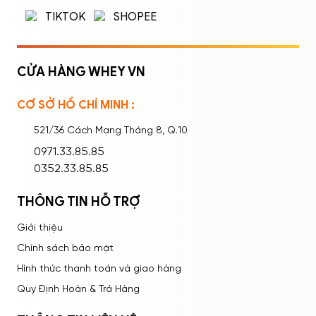
TIKTOK
SHOPEE
CỬA HÀNG WHEY VN
CƠ SỞ HỒ CHÍ MINH :
Ghi nhớ mật khẩu
Quên mật khẩu?
521/36 Cách Mạng Tháng 8, Q.10
ĐĂNG NHẬP
0971.33.85.85
0352.33.85.85
THÔNG TIN HỖ TRỢ
Giới thiệu
Chính sách bảo mật
Hình thức thanh toán và giao hàng
Quy Định Hoàn & Trả Hàng