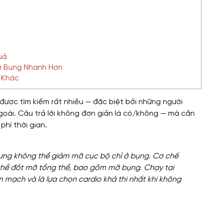
n
uả
ỡ Bụng Nhanh Hơn
 Khác
được tìm kiếm rất nhiều — đặc biệt bởi những người
oài. Câu trả lời không đơn giản là có/không — mà cần
hí thời gian.
ng không thể giảm mỡ cục bộ chỉ ở bụng. Cơ chế
 thể đốt mỡ tổng thể, bao gồm mỡ bụng. Chạy tại
m mạch và là lựa chọn cardio khả thi nhất khi không