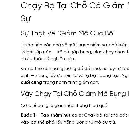
Chạy Bộ Tại Chỗ Có Giảm
Sự
Sự Thật Về “Giảm Mỡ Cục Bộ”
Trước tiên cần phá vỡ một quan niệm sai phổ biến
kỳ bài tập nào — kể cả gập bụng, plank hay chạy 
nhiều thập kỷ nghiên cứu.
Khi cơ thể cần năng lượng để đốt mỡ, nó lấy từ to
định — không lấy ưu tiên từ vùng bạn đang tập. N
cuối cùng
trong hành trình giảm cân.
Vậy Chạy Tại Chỗ Giảm Mỡ Bụng 
Cơ chế đúng là gián tiếp nhưng hiệu quả:
Bước 1 — Tạo thâm hụt calo:
Chạy bộ tại chỗ đốt n
vào, cơ thể phải lấy năng lượng từ mỡ dự trữ.