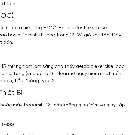
ắt tiền.
POC)
cks) tạo ra hiệu ứng EPOC (Excess Post-exercise
cao hơn mức bình thường trong 12–24 giờ sau tập. Đây
t đến.
ừ 15 thử nghiệm lâm sàng cho thấy aerobic exercise (bao
ỡ nội tạng (visceral fat) — loại mỡ nguy hiểm nhất, nằm
 mạch, tiểu đường type 2.
hiết Bị
m hoặc máy treadmill. Chỉ cần không gian 1×1m và giày tập
tress