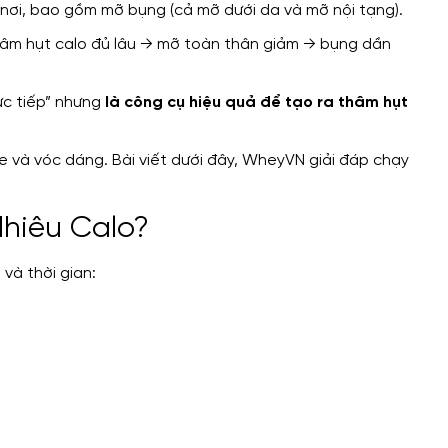
ơi, bao gồm mỡ bụng (cả mỡ dưới da và mỡ nội tạng).
hâm hụt calo đủ lâu → mỡ toàn thân giảm → bụng dần
ực tiếp” nhưng
là công cụ hiệu quả để tạo ra thâm hụt
hiêu Calo?
và thời gian: