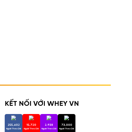
KẾT NỐI VỚI WHEY VN
255,402
15,720
2,938
73,000
Người Theo Dõi
Người Theo Dõi
Người Theo Dõi
Người Theo Dõi