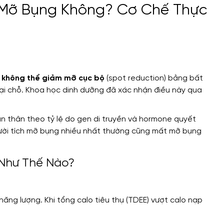
 Mỡ Bụng Không? Cơ Chế Thực
:
không thể giảm mỡ cục bộ
(spot reduction) bằng bất
tại chỗ. Khoa học dinh dưỡng đã xác nhận điều này qua
àn thân theo tỷ lệ do gen di truyền và hormone quyết
gười tích mỡ bụng nhiều nhất thường cũng mất mỡ bụng
Như Thế Nào?
ăng lượng. Khi tổng calo tiêu thụ (TDEE) vượt calo nạp