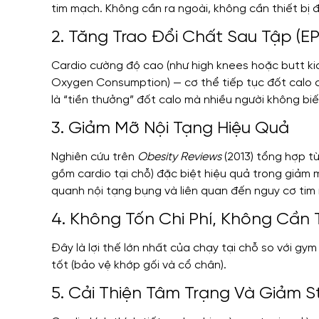
tim mạch. Không cần ra ngoài, không cần thiết bị đ
2. Tăng Trao Đổi Chất Sau Tập (E
Cardio cường độ cao (như high knees hoặc butt ki
Oxygen Consumption) — cơ thể tiếp tục đốt calo 
là “tiền thưởng” đốt calo mà nhiều người không biế
3. Giảm Mỡ Nội Tạng Hiệu Quả
Nghiên cứu trên
Obesity Reviews
(2013) tổng hợp t
gồm cardio tại chỗ) đặc biệt hiệu quả trong giảm m
quanh nội tạng bụng và liên quan đến nguy cơ tim
4. Không Tốn Chi Phí, Không Cần T
Đây là lợi thế lớn nhất của chạy tại chỗ so với gy
tốt (bảo vệ khớp gối và cổ chân).
5. Cải Thiện Tâm Trạng Và Giảm S