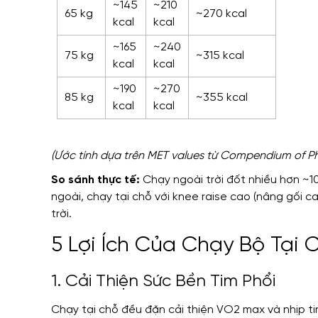
~145
~210
65 kg
~270 kcal
kcal
kcal
~165
~240
75 kg
~315 kcal
kcal
kcal
~190
~270
85 kg
~355 kcal
kcal
kcal
(Ước tính dựa trên MET values từ Compendium of Physi
So sánh thực tế:
Chạy ngoài trời đốt nhiều hơn ~10
ngoài, chạy tại chỗ với knee raise cao (nâng gối
trời.
5 Lợi Ích Của Chạy Bộ Tại
1. Cải Thiện Sức Bền Tim Phổi
Chạy tại chỗ đều đặn cải thiện VO2 max và nhịp ti