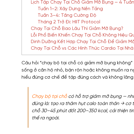
Lịch Tập Chạy Tại Chỗ Giảm Mỡ Bụng — 4 Tuầ
Tuần 1–2: Xây Dựng Nền Tảng
Tuần 3–4: Tăng Cường Độ
Tháng 2 Trở Đi: HIIT Protocol
Chạy Tại Chỗ Bao Lâu Thì Giảm Mỡ Bụng?
Lỗi Phổ Biến Khiến Chạy Tại Chỗ Không Hiệu Q
Dinh Dưỡng Kết Hợp Chạy Tại Chỗ Để Giảm M
Chạy Tại Chỗ vs Các Hình Thức Cardio Tại Nhà
Câu hỏi “chạy bộ tại chỗ có giảm mỡ bụng không” 
sống ở căn hộ nhỏ, bận rộn hoặc không muốn ra ng
hiểu đúng cơ chế để tập đúng cách và không lãng p
Chạy bộ tại chỗ
có hỗ trợ giảm mỡ bụng — như
đúng là: tạo ra thâm hụt calo toàn thân → cơ
chỗ 30–45 phút đốt 200–350 kcal, cải thiện ti
thể ra ngoài.