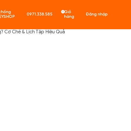
thống
Giỏ
0
0971.338.585
Đăng nhập
EYSHOP
hàng
? Cơ Chế & Lịch Tập Hiệu Quả
ó sản phẩm trong giỏ hàng.