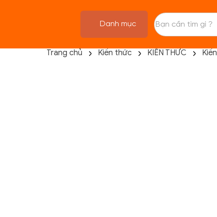
Danh mục
Trang chủ
Kiến thức
KIẾN THỨC
Kiế
TRANG CHỦ
FLASH SALE
THANH LÝ
DANH MỤC SẢN PHẨM
THƯƠNG HIỆU
KIẾN THỨC TẬP LUYỆN
HỆ THỐNG CỬA HÀNG