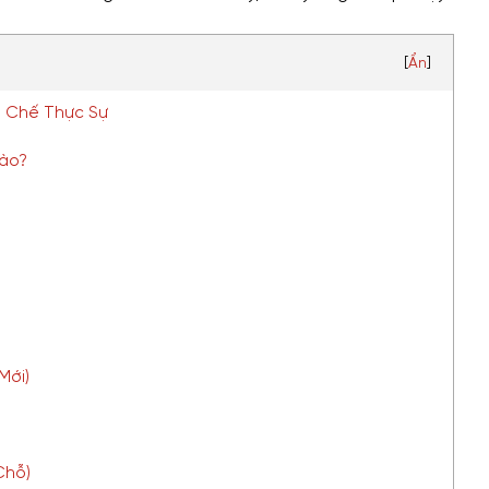
[
Ẩn
]
 Chế Thực Sự
Nào?
Mới)
Chỗ)