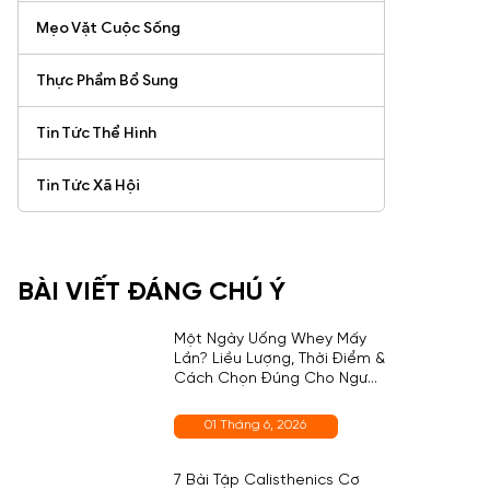
Mẹo Vặt Cuộc Sống
Thực Phẩm Bổ Sung
Tin Tức Thể Hình
Tin Tức Xã Hội
BÀI VIẾT ĐÁNG CHÚ Ý
Một Ngày Uống Whey Mấy
Lần? Liều Lượng, Thời Điểm &
Cách Chọn Đúng Cho Người
Mới
01 Tháng 6, 2026
7 Bài Tập Calisthenics Cơ