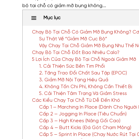
Mục lục
Chạy Bộ Tại Chỗ Có Giảm Mỡ Bụng Không? Cơ
Sự Thật Về “Giảm Mỡ Cục Bộ”
Vậy Chạy Tại Chỗ Giảm Mỡ Bụng Như Thế 
Chạy Bộ Tại Chỗ Đốt Bao Nhiêu Calo?
5 Lợi Ích Của Chạy Bộ Tại Chỗ Ngoài Giảm Mỡ
1. Cải Thiện Sức Bền Tim Phổi
2. Tăng Trao Đổi Chất Sau Tập (EPOC)
3. Giảm Mỡ Nội Tạng Hiệu Quả
4. Không Tốn Chi Phí, Không Cần Thiết Bị
5. Cải Thiện Tâm Trạng Và Giảm Stress
Các Kiểu Chạy Tại Chỗ Từ Dễ Đến Khó
Cấp 1 — Marching In Place (Dành Cho Người 
Cấp 2 — Jogging In Place (Tiêu Chuẩn)
Cấp 3 — High Knees (Nâng Gối Cao)
Cấp 4 — Butt Kicks (Đá Gót Chạm Mông)
Cấp 5 — Sprint In Place (Chạy Nước Rút Tại 