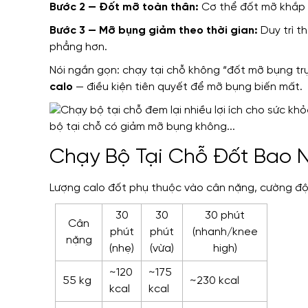
Bước 2 — Đốt mỡ toàn thân:
Cơ thể đốt mỡ khắp n
Bước 3 — Mỡ bụng giảm theo thời gian:
Duy trì t
phẳng hơn.
Nói ngắn gọn: chạy tại chỗ không “đốt mỡ bụng tr
calo
— điều kiện tiên quyết để mỡ bụng biến mất.
Chạy Bộ Tại Chỗ Đốt Bao N
Lượng calo đốt phụ thuộc vào cân nặng, cường độ 
30
30
30 phút
Cân
phút
phút
(nhanh/knee
nặng
(nhẹ)
(vừa)
high)
~120
~175
55 kg
~230 kcal
kcal
kcal