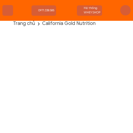
Hệ thống
0971.338.585
WHEYSHOP
Trang chủ
California Gold Nutrition
TRANG CHỦ
FLASH SALE
THANH LÝ
DANH MỤC SẢN PHẨM
THƯƠNG HIỆU
KIẾN THỨC TẬP LUYỆN
HỆ THỐNG CỬA HÀNG
Hiển thị tất cả các lựa chọn