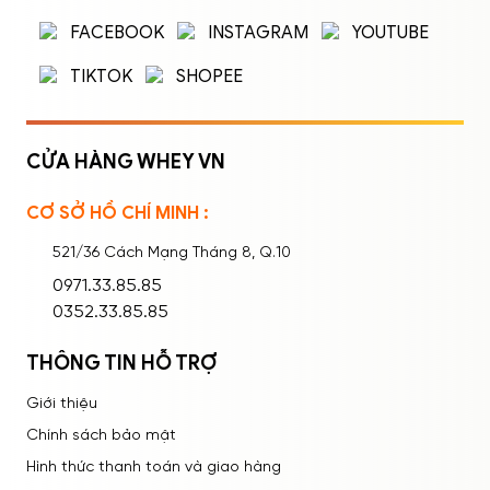
Nhập tên đăng nhập/email và mật khẩu để
FACEBOOK
INSTAGRAM
YOUTUBE
đăng nhập.
TIKTOK
SHOPEE
CỬA HÀNG WHEY VN
CƠ SỞ HỒ CHÍ MINH :
Ghi nhớ mật khẩu
Quên mật khẩu?
521/36 Cách Mạng Tháng 8, Q.10
ĐĂNG NHẬP
0971.33.85.85
0352.33.85.85
THÔNG TIN HỖ TRỢ
Giới thiệu
Chính sách bảo mật
Hình thức thanh toán và giao hàng