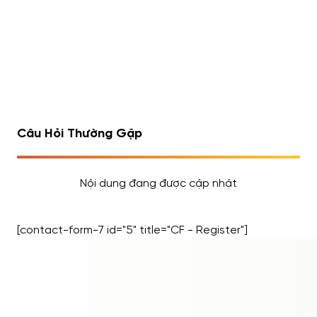
Chỉ các sản phẩm đang giảm giá
Không tìm thấy sản phẩm phù hợp với bộ lọc tìm kiếm
của bạn!
Câu Hỏi Thường Gặp
Nội dung đang được cập nhật
[contact-form-7 id="5" title="CF - Register"]
ĐĂNG NHẬP
ĐĂNG KÝ