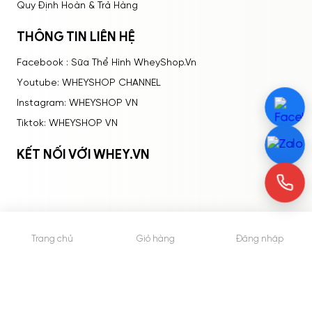
Quy Định Hoàn & Trả Hàng
THÔNG TIN LIÊN HỆ
Facebook : Sữa Thể Hình WheyShop.Vn
Youtube: WHEYSHOP CHANNEL
Instagram: WHEYSHOP VN
Tiktok: WHEYSHOP VN
KẾT NỐI VỚI WHEY.VN
Trang chủ
Giỏ hàng
Đăng nhập
© 2015 - Bản quyền thuộc về WheyShop.vn