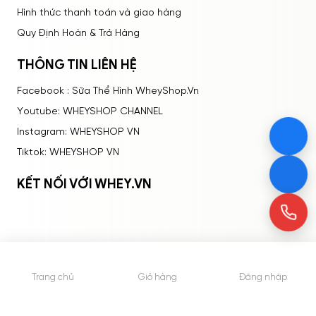
Hình thức thanh toán và giao hàng
Quy Định Hoàn & Trả Hàng
THÔNG TIN LIÊN HỆ
Facebook : Sữa Thể Hình WheyShop.Vn
Youtube: WHEYSHOP CHANNEL
Instagram: WHEYSHOP VN
Tiktok: WHEYSHOP VN
KẾT NỐI VỚI WHEY.VN
Trang chủ
Giỏ hàng
Đăng nhập
© 2015 - Bản quyền thuộc về WheyShop.vn