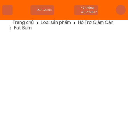
Hệ thống
0971.338.585
WHEYSHOP
Trang chủ
Loại sản phẩm
Hỗ Trợ Giảm Cân
Fat Burn
TRANG CHỦ
FLASH SALE
THANH LÝ
DANH MỤC SẢN PHẨM
THƯƠNG HIỆU
KIẾN THỨC TẬP LUYỆN
HỆ THỐNG CỬA HÀNG