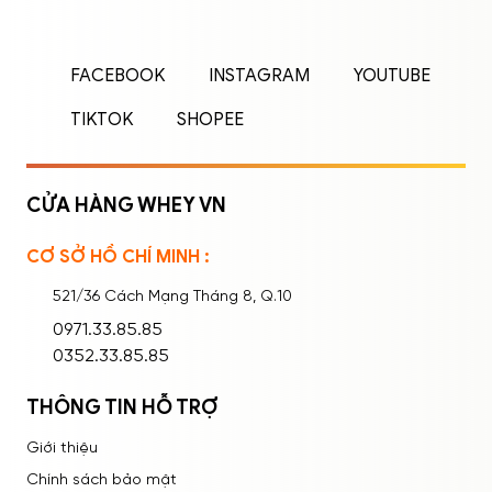
Nhập tên đăng nhập/email và mật khẩu để
FACEBOOK
INSTAGRAM
YOUTUBE
đăng nhập.
TIKTOK
SHOPEE
CỬA HÀNG WHEY VN
CƠ SỞ HỒ CHÍ MINH :
Ghi nhớ mật khẩu
Quên mật khẩu?
521/36 Cách Mạng Tháng 8, Q.10
ĐĂNG NHẬP
0971.33.85.85
0352.33.85.85
THÔNG TIN HỖ TRỢ
Giới thiệu
Chính sách bảo mật