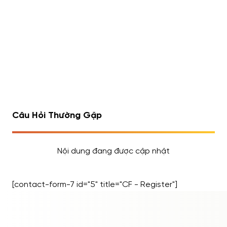
thị trường.
Lý do nên chọn Whey VN:
100% hàng chính hãng – đầy đủ tem, giấy tờ
Đội ngũ tư vấn am hiểu – chọn đúng loại whey
theo mục tiêu – thể trạng – ngân sách
Giao hàng nhanh – đổi trả linh hoạt
Giá tốt – combo tặng bình lắc, quà tặng dinh
dưỡng đi kèm
Câu Hỏi Thường Gặp
Nội dung đang được cập nhật
[contact-form-7 id="5" title="CF - Register"]
ĐĂNG NHẬP
ĐĂNG KÝ