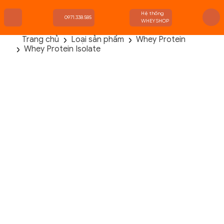
Hệ thống
0971.338.585
WHEYSHOP
Trang chủ
Loại sản phẩm
Whey Protein
Whey Protein Isolate
TRANG CHỦ
FLASH SALE
THANH LÝ
DANH MỤC SẢN PHẨM
THƯƠNG HIỆU
KIẾN THỨC TẬP LUYỆN
HỆ THỐNG CỬA HÀNG