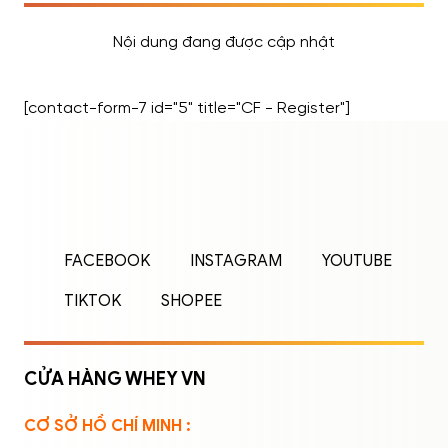
Nội dung đang được cập nhật
[contact-form-7 id="5" title="CF - Register"]
ĐĂNG NHẬP
ĐĂNG KÝ
Nhập tên đăng nhập/email và mật khẩu để
FACEBOOK
INSTAGRAM
YOUTUBE
đăng nhập.
TIKTOK
SHOPEE
CỬA HÀNG WHEY VN
CƠ SỞ HỒ CHÍ MINH :
Ghi nhớ mật khẩu
Quên mật khẩu?