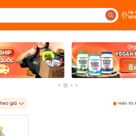
Hệ 
WH
Chưa c
Hiển thị