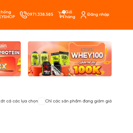
thống
Giỏ
0
0971.338.585
Đăng nhập
EYSHOP
hàng
ó sản phẩm trong giỏ hàng.
 tất cả các lựa chọn
Chỉ các sản phẩm đang giảm giá