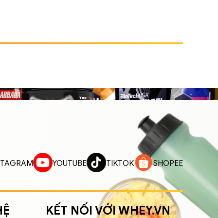
STAGRAM
YOUTUBE
TIKTOK
SHOPEE
HỆ
KẾT NỐI VỚI WHEY.VN