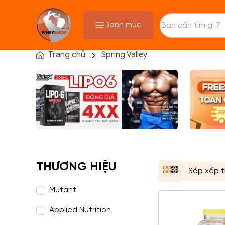
Danh mục
Trang chủ
Spring Valley
TRANG CHỦ
FLASH SALE
THANH LÝ
DANH MỤC SẢN PHẨM
THƯƠNG HIỆU
KIẾN THỨC TẬP LUYỆN
HỆ THỐNG CỬA HÀNG
THƯƠNG HIỆU
Mutant
Applied Nutrition