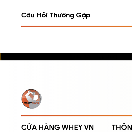
Câu Hỏi Thường Gặp
[contact-form-7 id="5" title="CF - Register"]
ĐĂNG NHẬP
ĐĂNG KÝ
Nhập tên đăng nhập/email và mật khẩu để đăng
nhập.
CỬA HÀNG WHEY VN
THÔN