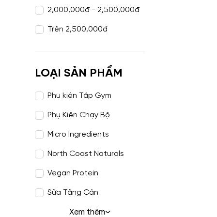
2,000,000
đ
-
2,500,000
đ
Trên
2,500,000
đ
LOẠI SẢN PHẨM
Phụ kiện Tập Gym
Phụ Kiện Chạy Bộ
Micro Ingredients
North Coast Naturals
Vegan Protein
Sữa Tăng Cân
Xem thêm