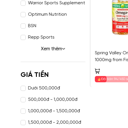
Warrior Sports Supplement
Optimum Nutrition
BSN
Repp Sports
Xem thêm
Spring Valley 
1000mg from Fis
GIÁ TIỀN
Đã bán 94/450 
Dưới
500,000
đ
500,000
đ
-
1,000,000
đ
1,000,000
đ
-
1,500,000
đ
1,500,000
đ
-
2,000,000
đ