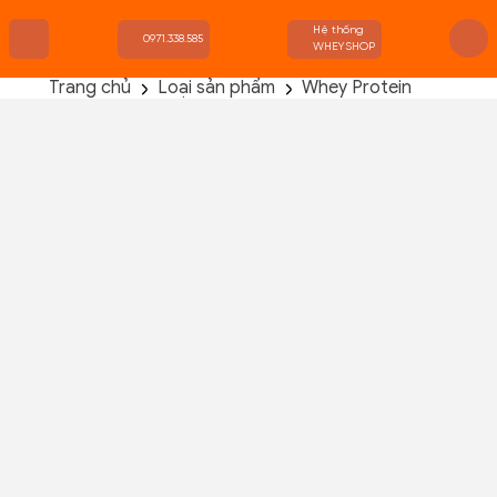
Hệ thống
0971.338.585
WHEYSHOP
Trang chủ
Loại sản phẩm
Whey Protein
TRANG CHỦ
FLASH SALE
THANH LÝ
DANH MỤC SẢN PHẨM
THƯƠNG HIỆU
KIẾN THỨC TẬP LUYỆN
HỆ THỐNG CỬA HÀNG
Iso Whey Zero 5lbs (2.27kg)
Chưa có đánh giá nào!
Đã bán :
0