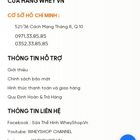
CỬA HÀNG WHEY VN
CƠ SỞ HỒ CHÍ MINH :
Ghi nhớ mật khẩu
Quên mật khẩu?
521/36 Cách Mạng Tháng 8, Q.10
ĐĂNG NHẬP
0971.33.85.85
0352.33.85.85
Bạn thấy sản phẩm này như thế nào?
THÔNG TIN HỖ TRỢ
Rất tệ
Tệ
Bình thường
Tốt
Rất tốt
Giới thiệu
Chính sách bảo mật
Hình thức thanh toán và giao hàng
Quy Định Hoàn & Trả Hàng
THÔNG TIN LIÊN HỆ
Facebook : Sữa Thể Hình WheyShop.Vn
Youtube: WHEYSHOP CHANNEL