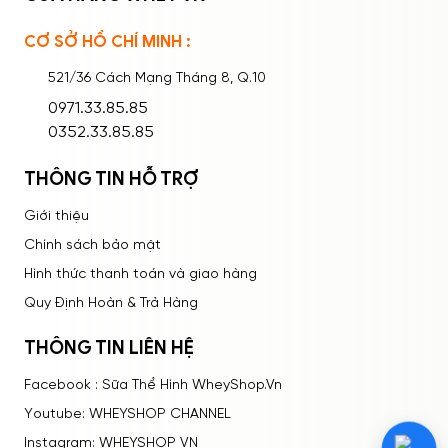
CƠ SỞ HỒ CHÍ MINH :
Ghi nhớ mật khẩu
Quên mật khẩu?
521/36 Cách Mạng Tháng 8, Q.10
ĐĂNG NHẬP
0971.33.85.85
0352.33.85.85
THÔNG TIN HỖ TRỢ
Giới thiệu
Chính sách bảo mật
Hình thức thanh toán và giao hàng
Quy Định Hoàn & Trả Hàng
THÔNG TIN LIÊN HỆ
Facebook : Sữa Thể Hình WheyShop.Vn
Youtube: WHEYSHOP CHANNEL
Instagram: WHEYSHOP VN