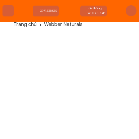
Hệ thống
0971.338.585
WHEYSHOP
Trang chủ
Webber Naturals
TRANG CHỦ
FLASH SALE
THANH LÝ
DANH MỤC SẢN PHẨM
THƯƠNG HIỆU
KIẾN THỨC TẬP LUYỆN
HỆ THỐNG CỬA HÀNG
Webber Naturals