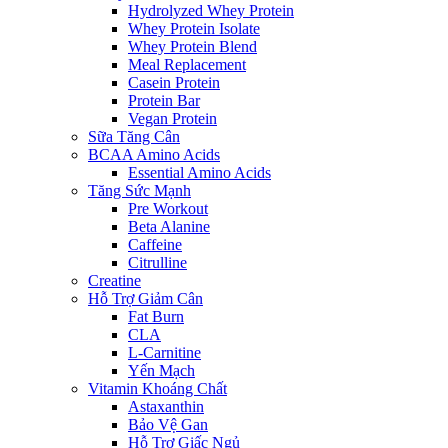
Hydrolyzed Whey Protein
Whey Protein Isolate
Whey Protein Blend
Meal Replacement
Casein Protein
Protein Bar
Vegan Protein
Sữa Tăng Cân
BCAA Amino Acids
Essential Amino Acids
Tăng Sức Mạnh
Pre Workout
Beta Alanine
Caffeine
Citrulline
Creatine
Hỗ Trợ Giảm Cân
Fat Burn
CLA
L-Carnitine
Yến Mạch
Vitamin Khoáng Chất
Astaxanthin
Bảo Vệ Gan
Hỗ Trợ Giấc Ngủ