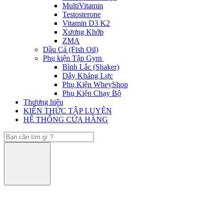
MultiVitamin
Testosterone
Vitamin D3 K2
Xương Khớp
ZMA
Dầu Cá (Fish Oil)
Phụ kiện Tập Gym
Bình Lắc (Shaker)
Dây Kháng Lực
Phụ Kiện WheyShop
Phụ Kiện Chạy Bộ
Thương hiệu
KIẾN THỨC TẬP LUYỆN
HỆ THỐNG CỬA HÀNG