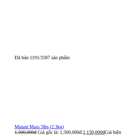
Đã bán 1191/3587 sản phẩm
Mutant Mass 5lbs (2.3kg)
1,500,000
đ
Giá gốc là: 1,500,000đ.
1,150,000
đ
Giá hiện