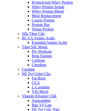
Hydrolyzed Whey Protein
Whey Protein Isolate
Whey Protein Blend
Meal Replacement
Casein Protein
Protein Bar
Vegan Protein
Sữa Tăng Cân
BCAA Amino Acids
Essential Amino Acids
Tăng Sức Mạnh
Pre Workout
Beta Alanine
Caffeine
Citrulline
Creatine
Hỗ Trợ Giảm Cân
Fat Burn
CLA
L-Carnitine
Yến Mạch
Vitamin Khoáng Chất
Astaxanthin
Bảo Vệ Gan
Hỗ Trợ Giấc Ngủ