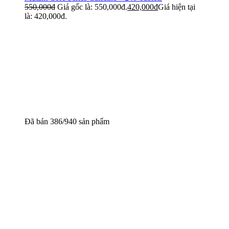
550,000
đ
Giá gốc là: 550,000đ.
420,000
đ
Giá hiện tại
là: 420,000đ.
Đã bán 386/940 sản phẩm