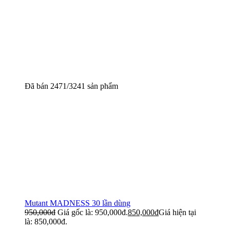
Đã bán 2471/3241 sản phẩm
Mutant MADNESS 30 lần dùng
950,000
đ
Giá gốc là: 950,000đ.
850,000
đ
Giá hiện tại
là: 850,000đ.