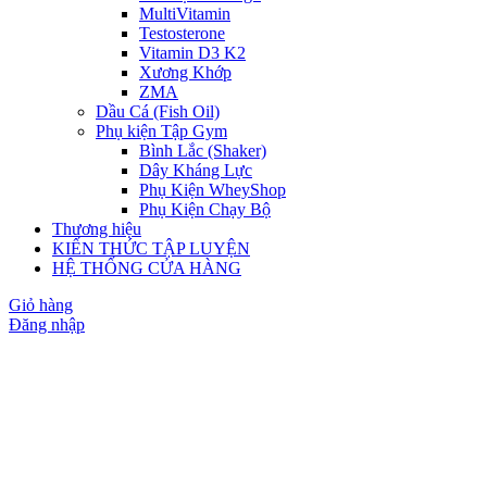
MultiVitamin
Testosterone
Vitamin D3 K2
Xương Khớp
ZMA
Dầu Cá (Fish Oil)
Phụ kiện Tập Gym
Bình Lắc (Shaker)
Dây Kháng Lực
Phụ Kiện WheyShop
Phụ Kiện Chạy Bộ
Thương hiệu
KIẾN THỨC TẬP LUYỆN
HỆ THỐNG CỬA HÀNG
Giỏ hàng
Đăng nhập