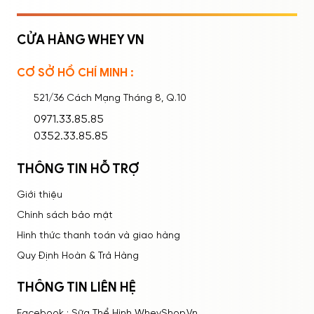
CỬA HÀNG WHEY VN
CƠ SỞ HỒ CHÍ MINH :
Ghi nhớ mật khẩu
Quên mật khẩu?
521/36 Cách Mạng Tháng 8, Q.10
ĐĂNG NHẬP
0971.33.85.85
0352.33.85.85
THÔNG TIN HỖ TRỢ
Giới thiệu
Chính sách bảo mật
Hình thức thanh toán và giao hàng
Quy Định Hoàn & Trả Hàng
THÔNG TIN LIÊN HỆ
Facebook : Sữa Thể Hình WheyShop.Vn