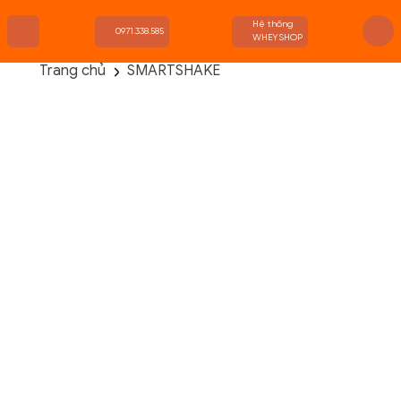
Hệ thống
0971.338.585
WHEYSHOP
Trang chủ
SMARTSHAKE
TRANG CHỦ
FLASH SALE
THANH LÝ
DANH MỤC SẢN PHẨM
THƯƠNG HIỆU
KIẾN THỨC TẬP LUYỆN
HỆ THỐNG CỬA HÀNG
SMARTSHAKE