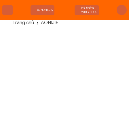
Hệ thống
0971.338.585
WHEYSHOP
Trang chủ
AONIJIE
TRANG CHỦ
FLASH SALE
THANH LÝ
DANH MỤC SẢN PHẨM
THƯƠNG HIỆU
KIẾN THỨC TẬP LUYỆN
HỆ THỐNG CỬA HÀNG
AONIJIE