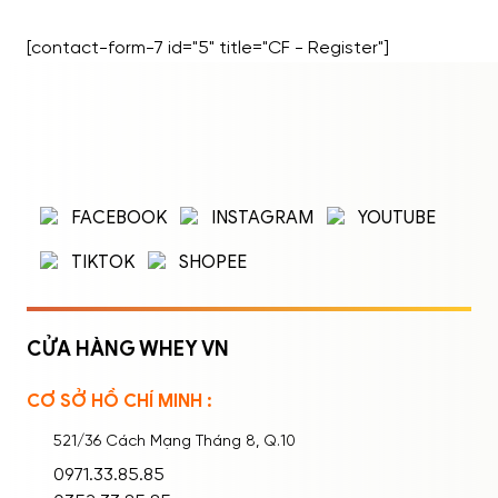
là:
tại
333,000đ.
là:
Đã bán 242/500 sản phẩm
[contact-form-7 id="5" title="CF - Register"]
170,000đ.
ĐĂNG NHẬP
ĐĂNG KÝ
Nhập tên đăng nhập/email và mật khẩu để
FACEBOOK
INSTAGRAM
YOUTUBE
đăng nhập.
TIKTOK
SHOPEE
CỬA HÀNG WHEY VN
CƠ SỞ HỒ CHÍ MINH :
Ghi nhớ mật khẩu
Quên mật khẩu?
521/36 Cách Mạng Tháng 8, Q.10
ĐĂNG NHẬP
0971.33.85.85