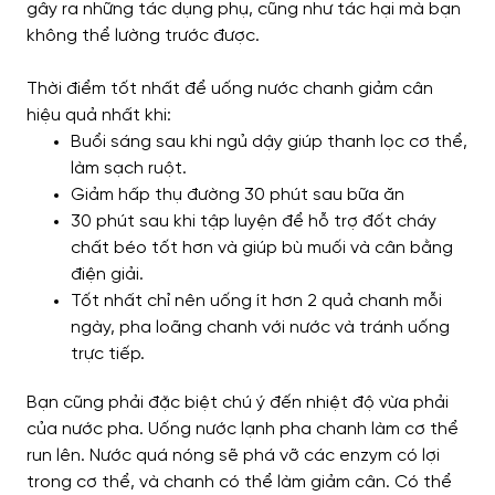
gây ra những tác dụng phụ, cũng như tác hại mà bạn
không thể lường trước được.
Thời điểm tốt nhất để uống nước chanh giảm cân
hiệu quả nhất khi:
Buổi sáng sau khi ngủ dậy giúp thanh lọc cơ thể,
làm sạch ruột.
Giảm hấp thụ đường 30 phút sau bữa ăn
30 phút sau khi tập luyện để hỗ trợ đốt cháy
chất béo tốt hơn và giúp bù muối và cân bằng
điện giải.
Tốt nhất chỉ nên uống ít hơn 2 quả chanh mỗi
ngày, pha loãng chanh với nước và tránh uống
trực tiếp.
Bạn cũng phải đặc biệt chú ý đến nhiệt độ vừa phải
của nước pha. Uống nước lạnh pha chanh làm cơ thể
run lên. Nước quá nóng sẽ phá vỡ các enzym có lợi
trong cơ thể, và chanh có thể làm giảm cân. Có thể