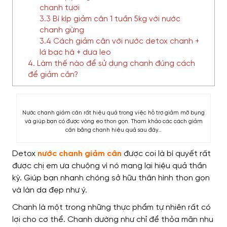
chanh tươi
3.3 Bí kíp giảm cân 1 tuần 5kg với nước
chanh gừng
3.4 Cách giảm cân với nước detox chanh +
lá bạc hà + dưa leo
4. Làm thế nào để sử dụng chanh đúng cách
để giảm cân?
Nước chanh giảm cân rất hiệu quả trong việc hỗ trợ giảm mỡ bụng
và giúp bạn có được vòng eo thon gọn. Tham khảo các cách giảm
cân bằng chanh hiệu quả sau đây…
Detox
nước chanh giảm cân
được coi là bí quyết rất
được chị em ưa chuộng vì nó mang lại hiệu quả thần
kỳ. Giúp bạn nhanh chóng sở hữu thân hình thon gọn
và làn da đẹp như ý.
Chanh là một trong những thực phẩm tự nhiên rất có
lợi cho cơ thể. Chanh dường như chỉ để thỏa mãn nhu