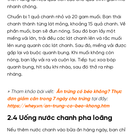
nhanh chóng.
Chuẩn bị 1 quả chanh nhỏ và 20 gam muối. Bạn thái
chanh thành từng lát mỏng, khoảng 15 quả chanh. Về
phần muối, bạn sẽ đun nóng. Sau đó bạn lấy một
miếng vải lớn, trải đều các lát chanh lên và rắc muối
lên xung quanh các lát chanh. Sau đó, miếng vải được
gấp lại và buộc quanh bụng. Khi muối không còn
nóng, bạn lấy vải ra và cuộn lại. Tiếp tục xoa bóp
quanh bụng, hít sâu khi nhào, sau đó thở ra nhịp
nhàng.
» Tham khảo bài viết:
Ăn trứng có béo không? Thực
đơn giảm cân trong 7 ngày cho trứng
tại đây:
https://whey.vn/an-trung-co-beo-khong.htm
2.4 Uống nước chanh pha loãng
Nếu thêm nước chanh vào bữa ăn hàng ngày, bạn chỉ