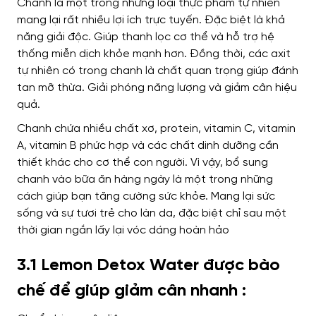
Chanh là một trong những loại thực phẩm tự nhiên
mang lại rất nhiều lợi ích trực tuyến. Đặc biệt là khả
năng giải độc. Giúp thanh lọc cơ thể và hỗ trợ hệ
thống miễn dịch khỏe mạnh hơn. Đồng thời, các axit
tự nhiên có trong chanh là chất quan trọng giúp đánh
tan mỡ thừa. Giải phóng năng lượng và giảm cân hiệu
quả.
Chanh chứa nhiều chất xơ, protein, vitamin C, vitamin
A, vitamin B phức hợp và các chất dinh dưỡng cần
thiết khác cho cơ thể con người. Vì vậy, bổ sung
chanh vào bữa ăn hàng ngày là một trong những
cách giúp bạn tăng cường sức khỏe. Mang lại sức
sống và sự tươi trẻ cho làn da, đặc biệt chỉ sau một
thời gian ngắn lấy lại vóc dáng hoàn hảo
3.1 Lemon Detox Water được bào
chế để giúp giảm cân nhanh :