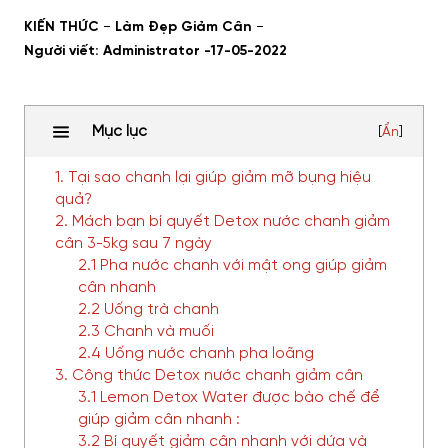
-
-
KIẾN THỨC
Làm Đẹp Giảm Cân
Người viết: Administrator -
17-05-2022
Mục lục
[
Ẩn
]
1. Tại sao chanh lại giúp giảm mỡ bụng hiệu
quả?
2. Mách bạn bí quyết Detox nước chanh giảm
cân 3-5kg sau 7 ngày
2.1 Pha nước chanh với mật ong giúp giảm
cân nhanh
2.2 Uống trà chanh
2.3 Chanh và muối
2.4 Uống nước chanh pha loãng
3. Công thức Detox nước chanh giảm cân
3.1 Lemon Detox Water được bào chế để
giúp giảm cân nhanh :
3.2 Bí quyết giảm cân nhanh với dứa và