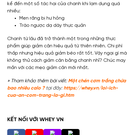
kể đến một số tác hại của chanh khi lạm dụng quá
nhiều:
Men răng bị hư hỏng
Trào ngược dạ dày thực quản
Chanh từ lâu đã trở thành một trong những thực
phẩm giúp giảm cân hiệu quả từ thiên nhiên. Chi phí
thấp nhưng hiệu quả giảm béo rất tốt. Vậy ngại gì mà
không thử cách giảm cân bằng chanh nhỉ? Chúc may
mắn với các mẹo giảm cân mới nhất.
» Tham khảo thêm bài viết:
Một chén cơm trắng chứa
bao nhiêu calo ?
tại đây:
https://whey.vn/loi-ich-
cua-an-com-trang-la-gi.htm
KẾT NỐI VỚI WHEY VN