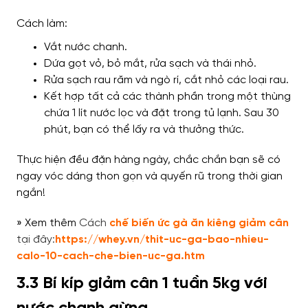
Cách làm:
Vắt nước chanh.
Dứa gọt vỏ, bỏ mắt, rửa sạch và thái nhỏ.
Rửa sạch rau răm và ngò rí, cắt nhỏ các loại rau.
Kết hợp tất cả các thành phần trong một thùng
chứa 1 lít nước lọc và đặt trong tủ lạnh. Sau 30
phút, bạn có thể lấy ra và thưởng thức.
Thực hiện đều đặn hàng ngày, chắc chắn bạn sẽ có
ngay vóc dáng thon gọn và quyến rũ trong thời gian
ngắn!
» Xem thêm
Cách
chế biến ức gà ăn kiêng giảm cân
tại đây:
https://whey.vn/thit-uc-ga-bao-nhieu-
calo-10-cach-che-bien-uc-ga.htm
3.3 Bí kíp giảm cân 1 tuần 5kg với