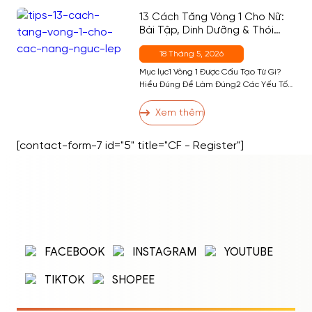
Theo Khẩu Phần5 5. Ăn Bánh Bò […]
13 Cách Tăng Vòng 1 Cho Nữ:
Bài Tập, Dinh Dưỡng & Thói
Quen Hiệu Quả Nhất
18 Tháng 5, 2026
Mục lục1 Vòng 1 Được Cấu Tạo Từ Gì?
Hiểu Đúng Để Làm Đúng2 Các Yếu Tố
Ảnh Hưởng Đến Kích Thước Vòng 13 13
Cách Tăng Vòng 1 Hiệu Quả3.1 Nhóm 1:
Xem thêm
Bài Tập Phát Triển Cơ Ngực3.2 Nhóm 2:
Dinh Dưỡng Hỗ Trợ Tăng Vòng 13.3
[contact-form-7 id="5" title="CF - Register"]
Nhóm 3: Thói Quen và Kỹ Thuật […]
ĐĂNG NHẬP
ĐĂNG KÝ
Nhập tên đăng nhập/email và mật khẩu để
FACEBOOK
INSTAGRAM
YOUTUBE
đăng nhập.
TIKTOK
SHOPEE