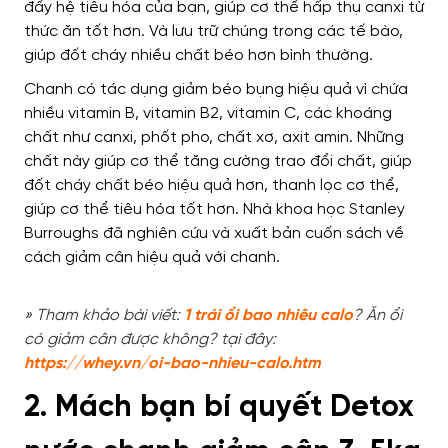
đẩy hệ tiêu hóa của bạn, giúp cơ thể hấp thụ canxi từ
thức ăn tốt hơn. Và lưu trữ chúng trong các tế bào,
giúp đốt cháy nhiều chất béo hơn bình thường.
Chanh có tác dụng giảm béo bụng hiệu quả vì chứa
nhiều vitamin B, vitamin B2, vitamin C, các khoáng
chất như canxi, phốt pho, chất xơ, axit amin. Những
chất này giúp cơ thể tăng cường trao đổi chất, giúp
đốt cháy chất béo hiệu quả hơn, thanh lọc cơ thể,
giúp cơ thể tiêu hóa tốt hơn. Nhà khoa học Stanley
Burroughs đã nghiên cứu và xuất bản cuốn sách về
cách giảm cân hiệu quả với chanh.
» Tham khảo bài viết:
1 trái ổi bao nhiêu calo
? Ăn ổi
có giảm cân được không? tại đây:
https://whey.vn/oi-bao-nhieu-calo.htm
2. Mách bạn bí quyết Detox