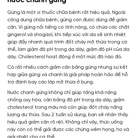
nước chanh gừng
Gừng là một vị thuốc chữa bệnh rất hiệu quả. Ngoài
công dụng chữa bệnh, gừng còn được dùng để giảm
cân. Vì gừng nổi tiếng có tính nóng, có chứa các chất
gingerol và shogaol, khi tiếp xúc với da sẽ sinh nhiệt
giúp đẩy nhanh quá trình đốt cháy mỡ thừa trong cơ
thể, làm giảm độ pH trong dạ dày, giảm độ pH của dạ
dày. Cholesterol hoạt động ở một mức độ nào đó.
Có rất nhiều cách giảm cân bằng gừng nhưng sự kết
hợp giữa gừng và chanh là giải pháp hoàn hảo để hỗ
trợ đánh bay các lớp mỡ thừa ở bụng.
Nước chanh gừng không chỉ giúp tăng khả năng
chống oxy hóa, cân bằng độ pH trong dạ dày, giảm
cholesterol trong máu mà còn giúp đốt cháy năng
lượng dư thừa. Sau 2 tuần sử dụng, bạn sẽ nhận thấy
hiệu quả giảm cân rõ rệt. Không chỉ vậy, thức uống
này còn có thể giải được các chứng viêm họng, ho và
giải nhiệt cho cơ thể.