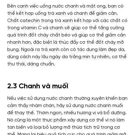
Bên cạnh việc uống nước chanh và mật ong, bạn có
thể kết hợp uống trà xanh và chanh để giảm cân.
Chất catechin trong trà xanh kết hợp với các chất có
trong vitamin C và chanh sẽ giúp cơ thể tăng cường
quá trình đốt cháy chất béo và giúp cơ thể giảm cân
nhanh hơn, đặc biệt là thúc đẩy cơ thể đốt cháy mỡ
bụng. Ngoài ra trà xanh còn có tác dụng làm đẹp da,
dùng cách này lâu ngày da trắng mịn tự nhiên, cơ thể
thư thái, dáng chuẩn.
2.3 Chanh và muối
Nếu việc sử dụng nước chanh thường xuyên khiến bạn
cảm thấy nhàm chán, hãy sử dụng nước chanh muối
để thay thế. Thơm ngon, nhiều hương vị và bổ dưỡng.
Nó cũng là một thực phẩm xây dựng cơ thể vì nó làm
tan biến và loại bỏ lượng mỡ thừa tích trữ trong cơ
thể. Mang lại hiệu quả tích cực cho quá trình giảm mỡ