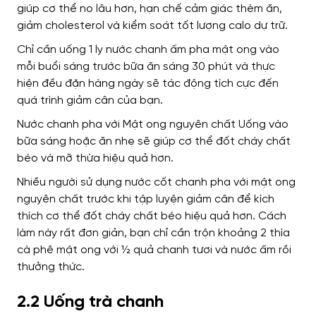
giúp cơ thể no lâu hơn, hạn chế cảm giác thèm ăn,
giảm cholesterol và kiểm soát tốt lượng calo dự trữ.
Chỉ cần uống 1 ly nước chanh ấm pha mật ong vào
mỗi buổi sáng trước bữa ăn sáng 30 phút và thực
hiện đều đặn hàng ngày sẽ tác động tích cực đến
quá trình giảm cân của bạn.
Nước chanh pha với Mật ong nguyên chất Uống vào
bữa sáng hoặc ăn nhẹ sẽ giúp cơ thể đốt cháy chất
béo và mỡ thừa hiệu quả hơn.
Nhiều người sử dụng nước cốt chanh pha với mật ong
nguyên chất trước khi tập luyện giảm cân để kích
thích cơ thể đốt cháy chất béo hiệu quả hơn. Cách
làm này rất đơn giản, bạn chỉ cần trộn khoảng 2 thìa
cà phê mật ong với ½ quả chanh tươi và nước ấm rồi
thưởng thức.
2.2 Uống trà chanh