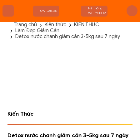
Hệ thống
0971.338.585
WHEYSHOP
Trang chủ
Kiến thức
KIẾN THỨC
Làm Đẹp Giảm Cân
TRANG CHỦ
Detox nước chanh giảm cân 3-5kg sau 7 ngày
FLASH SALE
THANH LÝ
DANH MỤC SẢN PHẨM
THƯƠNG HIỆU
KIẾN THỨC TẬP LUYỆN
HỆ THỐNG CỬA HÀNG
Kiến Thức
Detox nước chanh giảm cân 3-5kg sau 7 ngày