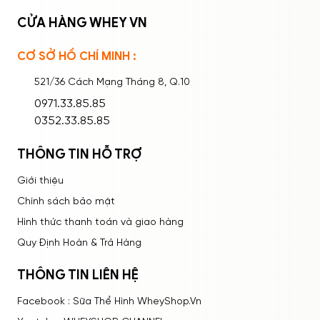
CỬA HÀNG WHEY VN
CƠ SỞ HỒ CHÍ MINH :
Ghi nhớ mật khẩu
Quên mật khẩu?
521/36 Cách Mạng Tháng 8, Q.10
ĐĂNG NHẬP
0971.33.85.85
0352.33.85.85
THÔNG TIN HỖ TRỢ
Giới thiệu
Chính sách bảo mật
Hình thức thanh toán và giao hàng
Quy Định Hoàn & Trả Hàng
THÔNG TIN LIÊN HỆ
Facebook : Sữa Thể Hình WheyShop.Vn