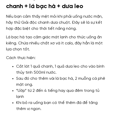
chanh + lá bạc hà + dưa leo
Nếu bạn cảm thấy mệt mỏi khi phải uống nước mặn,
hãy thử Giải độc chanh dưa chuột. Đây sẽ là sự kết
hợp đặc biệt cho thời tiết nắng nóng.
Lá bạc hà tạo cảm giác mát lạnh cho thức uống ăn
kiêng. Chứa nhiều chất xơ và ít calo, đây hẳn là một
lựa chọn tốt.
Cách thực hiện:
Cắt lát 1 quả chanh, 1 quả dưa leo cho vào bình
thủy tinh 500ml nước.
Sau đó cho thêm vài lá bạc hà, 2 muỗng cà phê
mật ong.
“Ướp” từ 2 đến 4 tiếng hay qua đêm trong tủ
lạnh
Khi bỏ ra uống bạn có thể thêm đá để tăng
thêm vị ngon.