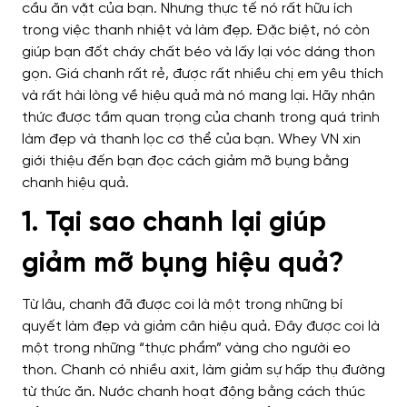
cầu ăn vặt của bạn. Nhưng thực tế nó rất hữu ích
trong việc thanh nhiệt và làm đẹp. Đặc biệt, nó còn
giúp bạn đốt cháy chất béo và lấy lại vóc dáng thon
gọn. Giá chanh rất rẻ, được rất nhiều chị em yêu thích
và rất hài lòng về hiệu quả mà nó mang lại. Hãy nhận
thức được tầm quan trọng của chanh trong quá trình
làm đẹp và thanh lọc cơ thể của bạn. Whey VN xin
giới thiệu đến bạn đọc cách giảm mỡ bụng bằng
chanh hiệu quả.
1. Tại sao chanh lại giúp
giảm mỡ bụng hiệu quả?
Từ lâu, chanh đã được coi là một trong những bí
quyết làm đẹp và giảm cân hiệu quả. Đây được coi là
một trong những “thực phẩm” vàng cho người eo
thon. Chanh có nhiều axit, làm giảm sự hấp thụ đường
từ thức ăn. Nước chanh hoạt động bằng cách thúc