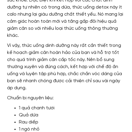
sức khỏe. Đặc biệt khi kết hợp với các chất dinh
dưỡng tự nhiên có trong dứa, thức uống detox này ít
calo nhưng lại giàu dưỡng chất thiết yếu. Nó mang lại
cảm giác hoàn toàn mới và tăng gấp đôi hiệu quả
giảm cân so với nhiều loại thức uống thông thường
khác.
Vì vậy, thức uống dinh dưỡng này rất cần thiết trong
kế hoạch giảm cân hoàn hảo của bạn và hỗ trợ tốt
cho quá trình giảm cân cấp tốc này. Nên bổ sung
thường xuyên và đúng cách, kết hợp với chế độ ăn
uống và luyện tập phù hợp, chắc chắn vóc dáng của
bạn sẽ nhanh chóng được cải thiện chỉ sau vài ngày
áp dụng.
Chuẩn bị nguyên liệu:
1 quả chanh tươi
Quả dứa
Rau diếp
1 ngò nhỏ