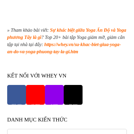
» Tham khảo bài viết:
Sự khác biệt giữa Yoga Ấn Độ và Yoga
phương Tây là gì
? Top 20+ bài tập Yoga giảm mỡ, giảm cân
tập tại nhà tại đây:
https://whey.vn/su-khac-biet-giua-yoga-
an-do-va-yoga-phuong-tay-la-gi.htm
KẾT NỐI VỚI WHEY VN
255,402
15,720
2,938
73,000
Người Theo Dõi
Người Theo Dõi
Người Theo Dõi
Người Theo Dõi
DANH MỤC KIẾN THỨC