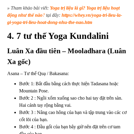
» Tham khảo bài viết:
Yoga trị liệu là gì? Yoga trị liệu hoạt
động như thế nào
?
tại đây:
htt
ps://whey.vn/yoga-tri-lieu-la-
gi-yoga-tri-lieu-hoat-dong-nhu-the-nao.htm
4. 7 tư thế Yoga Kundalini
Luân Xa đầu tiên – Mooladhara (Luân
Xa gốc)
Asana – Tư thế Quạ / Bakasana:
Bước 1: Bắt đầu bằng cách thực hiện Tadasana hoặc
Mountain Pose.
Bước 2 : Ngồi xổm xuống sao cho hai tay đặt trên sàn.
Hai cánh tay rộng bằng vai.
Bước 3 : Nâng cao hông của bạn và tập trung vào các cơ
cốt lõi của bạn.
Bước 4 : Đầu gối của bạn bây giờ nên đặt trên cơ tam
đầu của bạn.