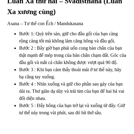
Luân Xa thứ hai – Svadisthana (Luân
Xa xương cùng)
Asana – Tư thế con Ếch / Mandukasana
Bước 1: Quỳ trên sàn, giữ cho đầu gối của bạn càng
rộng càng tốt mà không làm căng hông và đầu gối.
Bước 2 : Bây giờ bạn phải uốn cong bàn chân của bạn
thật mạnh để mép trong của bàn chân chạm đất. Góc của
đầu gối và mắt cá chân không được vượt quá 90 độ.
Bước 3 : Khi bạn cảm thấy thoải mái ở tư thế này, hãy
hạ cẳng tay xuống.
Bước 4 : Nhìn xuống và giữ cho phần sau gáy của bạn
dài ra. Thư giãn dạ dày và trái tim của bạn để hai bả vai
đối diện nhau.
Bước 5 : Đẩy hông của bạn trở lại và xuống từ đây. Giữ
tư thế này trong vài phút, sau đó hít thở sâu.