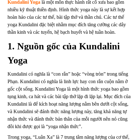
Kundalini Yoga
là một môn thực hành rất cổ xưa bao gồm
nhiều kỹ thuật thiền định. Hình thức yoga này là sự kết hợp
hoàn hảo của các tư thế, bài tập thở và thần chú. Các tư thế
yoga Kundalini đặc biệt nhằm mục đích tăng cường các dây
thần kinh và các tuyến, hệ bạch huyết và hệ tuần hoàn.
1. Nguồn gốc của Kundalini
Yoga
Kundalini có nghĩa là “con rắn” hoặc “vòng tròn” trong tiếng
Phạn. Kundalini có nghĩa là linh lực hay con rắn cuộn nằm ở
gốc cột sống.
Kundalini Yoga là một hình thức yoga bao gồm
tụng kinh, ca hát và các bài tập thở lặp đi lặp lại. Mục đích của
Kundalini là để kích hoạt năng lượng nằm bên dưới cột sống,
và Kundalini sẽ đánh thức năng lượng này, tăng khả năng tự
nhận thức và đánh thức bản thân của mỗi người nên nó cũng
đôi khi được gọi là “yoga nhận thức”.
Trong yoga, “Luân Xa” là 7 trung tâm năng lượng của cơ thể,