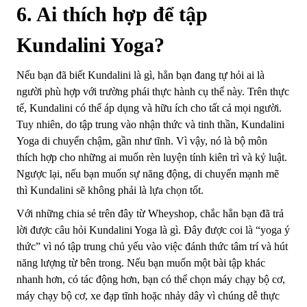
6. Ai thích hợp để tập
Kundalini Yoga?
Nếu bạn đã biết Kundalini là gì, hẳn bạn đang tự hỏi ai là
người phù hợp với trường phái thực hành cụ thể này. Trên thực
tế, Kundalini có thể áp dụng và hữu ích cho tất cả mọi người.
Tuy nhiên, do tập trung vào nhận thức và tinh thần, Kundalini
Yoga di chuyển chậm, gần như tĩnh. Vì vậy, nó là bộ môn
thích hợp cho những ai muốn rèn luyện tính kiên trì và kỷ luật.
Ngược lại, nếu bạn muốn sự năng động, di chuyển mạnh mẽ
thì Kundalini sẽ không phải là lựa chọn tốt.
Với những chia sẻ trên đây từ Wheyshop, chắc hẳn bạn đã trả
lời được câu hỏi Kundalini Yoga là gì. Đây được coi là “yoga ý
thức” vì nó tập trung chủ yếu vào việc đánh thức tâm trí và hút
năng lượng từ bên trong. Nếu bạn muốn một bài tập khác
nhanh hơn, có tác động hơn, bạn có thể chọn máy chạy bộ cơ,
máy chạy bộ cơ, xe đạp tĩnh hoặc nhảy dây vì chúng dễ thực