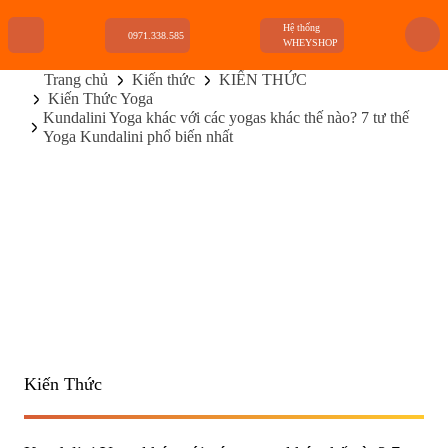
Hệ thống
0971.338.585
WHEYSHOP
Trang chủ
Kiến thức
KIẾN THỨC
Kiến Thức Yoga
TRANG CHỦ
Kundalini Yoga khác với các yogas khác thế nào? 7 tư thế
FLASH SALE
Yoga Kundalini phổ biến nhất
THANH LÝ
DANH MỤC SẢN PHẨM
THƯƠNG HIỆU
KIẾN THỨC TẬP LUYỆN
HỆ THỐNG CỬA HÀNG
Kiến Thức