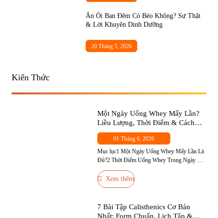
Ăn Ổi Ban Đêm Có Béo Không? Sự Thật
& Lời Khuyên Dinh Dưỡng
20 Tháng 5, 2026
Kiến Thức
Một Ngày Uống Whey Mấy Lần?
Liều Lượng, Thời Điểm & Cách
Chọn Đúng Cho Người Mới
01 Tháng 6, 2026
Mục lục1 Một Ngày Uống Whey Mấy Lần Là
Đủ?2 Thời Điểm Uống Whey Trong Ngày —
Đâu Là Quan Trọng Nhất?2.1 Thời Điểm 1
(Quan Trọng Nhất) — Sau Tập2.2 Thời Điểm
Xem thêm
2 — Buổi Sáng (Nếu Cần)2.3 Thời Điểm 3 —
Trước Ngủ (Casein, Không Phải Whey)2.4
Thời Điểm 4 — Giữa Các […]
7 Bài Tập Calisthenics Cơ Bản
Nhất: Form Chuẩn, Lịch Tập &