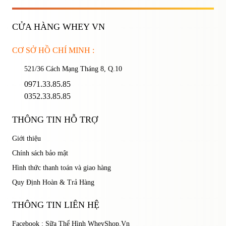
CỬA HÀNG WHEY VN
Ghi nhớ mật khẩu
Quên mật khẩu?
CƠ SỞ HỒ CHÍ MINH :
521/36 Cách Mạng Tháng 8, Q.10
ĐĂNG NHẬP
0971.33.85.85
0352.33.85.85
THÔNG TIN HỖ TRỢ
Giới thiệu
Chính sách bảo mật
Hình thức thanh toán và giao hàng
Quy Định Hoàn & Trả Hàng
THÔNG TIN LIÊN HỆ
Facebook : Sữa Thể Hình WheyShop.Vn