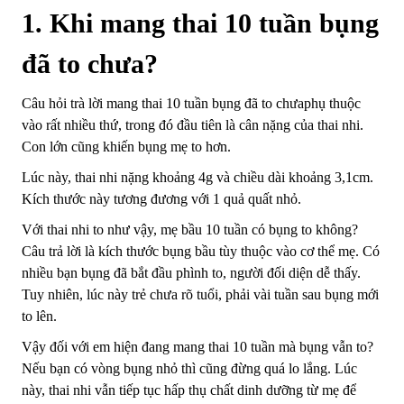
1. Khi mang thai 10 tuần bụng
đã to chưa?
Câu hỏi trà lời mang thai 10 tuần bụng đã to chưaphụ thuộc
vào rất nhiều thứ, trong đó đầu tiên là cân nặng của thai nhi.
Con lớn cũng khiến bụng mẹ to hơn.
Lúc này, thai nhi nặng khoảng 4g và chiều dài khoảng 3,1cm.
Kích thước này tương đương với 1 quả quất nhỏ.
Với thai nhi to như vậy, mẹ bầu 10 tuần có bụng to không?
Câu trả lời là kích thước bụng bầu tùy thuộc vào cơ thể mẹ. Có
nhiều bạn bụng đã bắt đầu phình to, người đối diện dễ thấy.
Tuy nhiên, lúc này trẻ chưa rõ tuổi, phải vài tuần sau bụng mới
to lên.
Vậy đối với em hiện đang mang thai 10 tuần mà bụng vẫn to?
Nếu bạn có vòng bụng nhỏ thì cũng đừng quá lo lắng. Lúc
này, thai nhi vẫn tiếp tục hấp thụ chất dinh dưỡng từ mẹ để