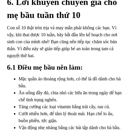
6. Lời khuyên chuyên gia cho
mẹ bầu tuần thứ 10
Con số 10 thật tròn trịa và may mắn phải không các bạn. Vì
vậy, khi thai được 10 tuần, hãy bắt đầu lên kế hoạch cho nơi
sinh con của mình nhé! Bạn cũng nên tiếp tục chăm sóc bản
thân. Vì điều này sẽ gián tiếp giúp bé an toàn trong tam cá
nguyệt thứ hai.
6.1 Điều mẹ bầu nên làm:
Mặc quần áo thoáng rộng hơn, có thể là đồ dành cho bà
bầu.
Ăn uống đầy đủ, chia nhỏ các bữa ăn trong ngày để hạn
chế tình trạng nghén.
Tăng cường các loại vitamin bằng trái cây, rau củ.
Cười nhiều hơn, để tâm lý thoải mái. Hạn chế lo âu,
buồn phiền, tức giận.
Vận động nhẹ nhàng bằng các bài tập dành cho bà bầu.