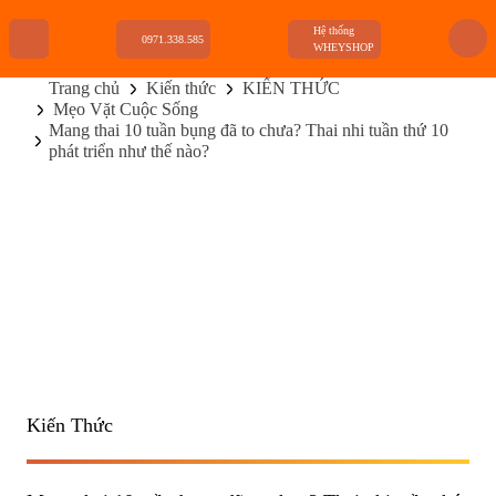
Hệ thống
0971.338.585
WHEYSHOP
Trang chủ
Kiến thức
KIẾN THỨC
Mẹo Vặt Cuộc Sống
TRANG CHỦ
Mang thai 10 tuần bụng đã to chưa? Thai nhi tuần thứ 10
FLASH SALE
phát triển như thế nào?
THANH LÝ
DANH MỤC SẢN PHẨM
THƯƠNG HIỆU
KIẾN THỨC TẬP LUYỆN
HỆ THỐNG CỬA HÀNG
Kiến Thức