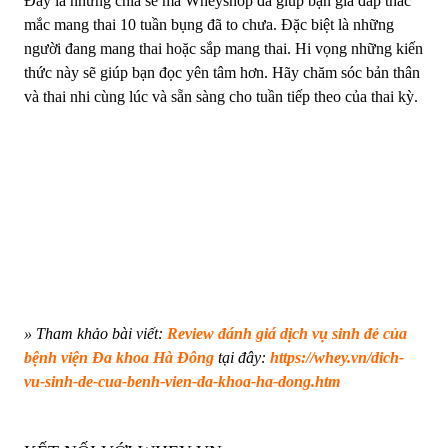
Đây là những chia sẻ mà Wheyshop đã giúp bạn giả đáp thắc
mắc mang thai 10 tuần bụng đã to chưa. Đặc biệt là những
người đang mang thai hoặc sắp mang thai. Hi vọng những kiến
​​thức này sẽ giúp bạn đọc yên tâm hơn. Hãy chăm sóc bản thân
và thai nhi cùng lúc và sẵn sàng cho tuần tiếp theo của thai kỳ.
» Tham khảo bài viết:
Review đánh giá dịch vụ sinh đẻ của
bệnh viện Đa khoa Hà Đông
tại đây:
https://whey.vn/dich-
vu-sinh-de-cua-benh-vien-da-khoa-ha-dong.htm