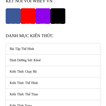
KẾT NỐI VỚI WHEY VN
255,402
15,720
2,938
73,000
Người Theo Dõi
Người Theo Dõi
Người Theo Dõi
Người Theo Dõi
DANH MỤC KIẾN THỨC
Bài Tập Thể Hình
Dinh Dưỡng Sức Khoẻ
Kiến Thức Chạy Bộ
Kiến Thức Thể Hình
Kiến Thức Thể Thao
Kiến Thức Yoga