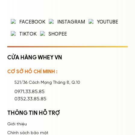
ĐĂNG NHẬP
ĐĂNG KÝ
Nhập tên đăng nhập/email và mật khẩu để
FACEBOOK
INSTAGRAM
YOUTUBE
đăng nhập.
TIKTOK
SHOPEE
CỬA HÀNG WHEY VN
CƠ SỞ HỒ CHÍ MINH :
Ghi nhớ mật khẩu
Quên mật khẩu?
521/36 Cách Mạng Tháng 8, Q.10
ĐĂNG NHẬP
0971.33.85.85
0352.33.85.85
THÔNG TIN HỖ TRỢ
Giới thiệu
Chính sách bảo mật