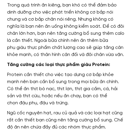
Trong quá trình ăn
kiêng, bạn
khó có thể đảm bảo
dinh dưỡng cho
việc phát triển không cơ bắp nói
chung và cơ bắp chân nói riêng.
Nhưng không có
nghĩa
là bạn
nên ăn uống không kiểm soát
. Để có đôi
chân lớn hơn,
bạn nên tăng cường bổ sung
thêm calo
là cần thiết.
Ngoài bữa chính nên ăn thêm bữa
phụ
giàu thực phẩm chất lượng cao
sẽ giúp tăng cân
khỏe mạnh
, có thân hình cân đối và đôi chân
vừa vặn
.
Tăng cường các loại thực phẩm giàu Protein:
Protein
cần thiết cho việc
tạo dựng cơ bắp khỏe
mạnh
nên bạn cần bổ sung trong mọi bữa ăn chính
.
Có thể ăn thịt bò nạc, thịt lợn, thịt gia cầm, cá, hải
sản và thịt cừu,
hoặc nếu ăn chay, bạn có thể
chọn
đậu phụ, đậu và trứng.
Ngũ cốc nguyên hạt, rau củ quả và các loại hạt
cũng
rất cần thiết
bạn cũng nên tăng cường bổ sung.
Chế
độ ăn nên chứa đầy đủ các nhóm thực phẩm
.