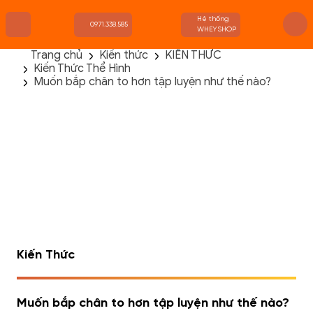
Hệ thống
0971.338.585
WHEYSHOP
Trang chủ
Kiến thức
KIẾN THỨC
Kiến Thức Thể Hình
TRANG CHỦ
Muốn bắp chân to hơn tập luyện như thế nào?
FLASH SALE
THANH LÝ
DANH MỤC SẢN PHẨM
THƯƠNG HIỆU
KIẾN THỨC TẬP LUYỆN
HỆ THỐNG CỬA HÀNG
Kiến Thức
Muốn bắp chân to hơn tập luyện như thế nào?