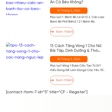
Ăn Có Béo Không?
19 Tháng 5, 2026
Mục lục1 1. Bánh Bò Là Gì?2 2. Các Loại
Bánh Bò Phổ Biến2.1 2.1 Bánh Bò
Nướng2.2 2.2 Bánh Bò Hấp2.3 2.3 Bánh
Bò Sữa Nướng2.4 2.4 Bánh Bò Dừa3 3.
Xem thêm
Ăn Bánh Bò Có Tốt Không?4 4. Bánh Bò
Bao Nhiêu Calo? Bảng Calo Đầy Đủ
Theo Khẩu Phần5 5. Ăn Bánh Bò […]
13 Cách Tăng Vòng 1 Cho Nữ:
Bài Tập, Dinh Dưỡng & Thói
Quen Hiệu Quả Nhất
18 Tháng 5, 2026
Mục lục1 Vòng 1 Được Cấu Tạo Từ Gì?
Hiểu Đúng Để Làm Đúng2 Các Yếu Tố
Ảnh Hưởng Đến Kích Thước Vòng 13 13
Cách Tăng Vòng 1 Hiệu Quả3.1 Nhóm 1:
Xem thêm
Bài Tập Phát Triển Cơ Ngực3.2 Nhóm 2:
Dinh Dưỡng Hỗ Trợ Tăng Vòng 13.3
[contact-form-7 id="5" title="CF - Register"]
Nhóm 3: Thói Quen và Kỹ Thuật […]