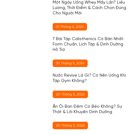
Một Ngày Uống Whey Mấy Lần? Liều
Lượng, Thời Điểm & Cách Chọn Đúng
Cho Người Mới
01 Tháng 6, 2026
7 Bài Tập Calisthenics Cơ Bản Nhất:
Form Chuẩn, Lịch Tập & Dinh Dưỡng
Hỗ Trợ
30 Tháng 5, 2026
Nước Revive Là Gì? Có Nên Uống Khi
Tập Gym Không?
20 Tháng 5, 2026
Ăn Ổi Ban Đêm Có Béo Không? Sự
Thật & Lời Khuyên Dinh Dưỡng
20 Tháng 5, 2026