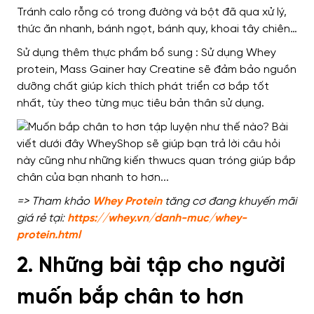
Tránh calo rỗng
có trong
đường và bột đã qua xử lý,
thức ăn nhanh, bánh ngọt, bánh quy, khoai tây chiên…
Sử dụng thêm
thực phẩm bổ sung : Sử dụng Whey
protein, Mass Gainer hay Creatine
sẽ đảm bảo nguồn
dưỡng chất giúp
kích thích phát triển cơ bắp tốt
nhất,
tùy theo từng mục tiêu bản thân sử dụng
.
=> Tham khảo
Whey Protein
tăng cơ đang khuyến mãi
giá rẻ tại:
https://whey.vn/danh-muc/whey-
protein.html
2. Những bài tập
cho người
muốn bắp chân to hơn