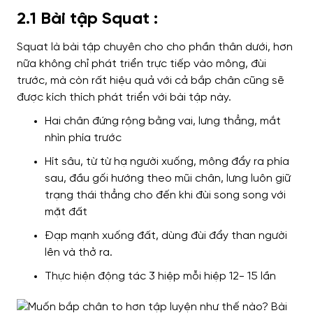
2.1 Bài tập Squat :
Squat
là bài tập chuyên cho
cho phần thân dưới,
hơn
nữa
không chỉ phát triển trực tiếp vào mông, đùi
trước,
mà còn rất hiệu quả với
cả bắp chân cũng sẽ
được kích thích phát triển với bài tập này.
Hai chân đứng rộng bằng vai, lưng thẳng, mắt
nhìn phía trước
Hít sâu, từ từ hạ người xuống, mông đẩy ra phía
sau, đầu gối hướng theo mũi chân, lưng luôn giữ
trạng thái thẳng cho đến khi đùi song song với
mặt đất
Đạp mạnh xuống đất, dùng đùi đẩy than người
lên và thở ra.
Thực hiện động tác 3 hiệp mỗi hiệp 12- 15 lần