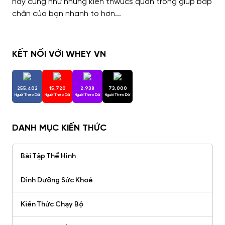
KẾT NỐI VỚI WHEY VN
255,402
15,720
2,938
73,000
Người Theo Dõi
Người Theo Dõi
Người Theo Dõi
Người Theo Dõi
DANH MỤC KIẾN THỨC
Bài Tập Thể Hình
Dinh Dưỡng Sức Khoẻ
Kiến Thức Chạy Bộ