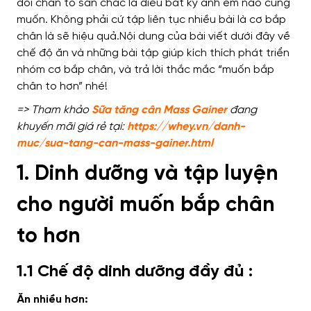
đôi chân to săn chắc là điều bất kỳ anh em nào cũng
muốn
.
Không phải cứ tập liên tục
nhiều bài là cơ bắp
chân
là sẽ hiệu quả
.
Nội dung của bài viết dưới đây
về
chế độ ăn và những bài tập giúp
kích thích
phát triển
nhóm cơ bắp chân, và
trả lời thắc mắc
“muốn bắp
chân to hơn” nhé!
=> Tham khảo
Sữa tăng cân Mass Gainer
đang
khuyến mãi giá rẻ tại:
https://whey.vn/danh-
muc/sua-tang-can-mass-gainer.html
1. Dinh dưỡng và tập luyện
cho người muốn bắp chân
to hơn
1.1 Chế độ dinh dưỡng đầy đủ :
Ăn nhiều hơn: