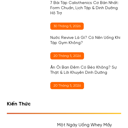
7 Bài Tập Calisthenics Cơ Bản Nhất:
Form Chuẩn, Lịch Tập & Dinh Dưỡng
Hỗ Trợ
30 Tháng 5, 2026
Nước Revive Là Gì? Có Nên Uống Khi
Tập Gym Không?
20 Tháng 5, 2026
Ăn Ổi Ban Đêm Có Béo Không? Sự
Thật & Lời Khuyên Dinh Dưỡng
20 Tháng 5, 2026
Kiến Thức
Một Ngày Uống Whey Mấy