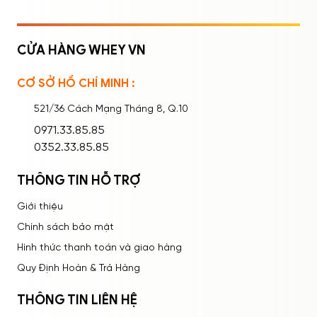
CỬA HÀNG WHEY VN
CƠ SỞ HỒ CHÍ MINH :
Ghi nhớ mật khẩu
Quên mật khẩu?
521/36 Cách Mạng Tháng 8, Q.10
ĐĂNG NHẬP
0971.33.85.85
0352.33.85.85
THÔNG TIN HỖ TRỢ
Giới thiệu
Chính sách bảo mật
Hình thức thanh toán và giao hàng
Quy Định Hoàn & Trả Hàng
THÔNG TIN LIÊN HỆ