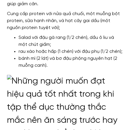
giúp giảm cân.
Cung cấp protein với nửa quả chuối, một muỗng bột
protein, sữa hạnh nhân, và hạt cây gai dầu (một
nguồn protein tuyệt vời);
Salad với đậu gà rang (1/2 chén), dầu ô liu và
một chút giấm;
rau xào hoặc hấp (1 chén) với đậu phụ (1/2 chén);
bánh mì (2 lát) và bơ đậu phộng nguyên hạt (2
muỗng canh).