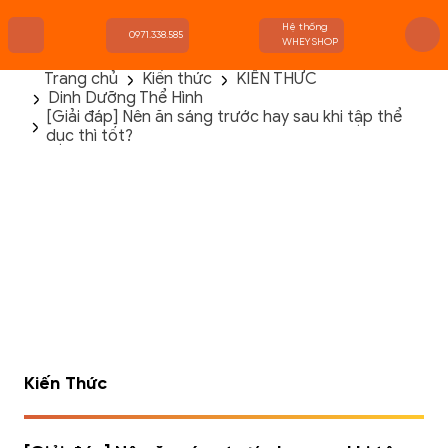
Hệ thống
0971.338.585
WHEYSHOP
Trang chủ
Kiến thức
KIẾN THỨC
Dinh Dưỡng Thể Hình
TRANG CHỦ
[Giải đáp] Nên ăn sáng trước hay sau khi tập thể
FLASH SALE
dục thì tốt?
THANH LÝ
DANH MỤC SẢN PHẨM
THƯƠNG HIỆU
KIẾN THỨC TẬP LUYỆN
HỆ THỐNG CỬA HÀNG
Kiến Thức