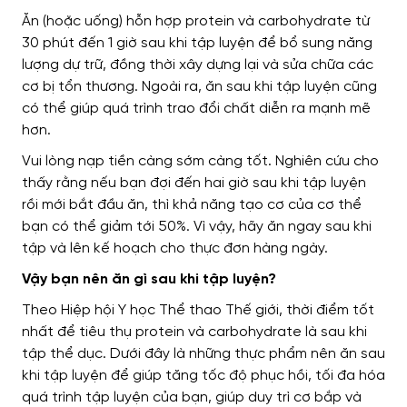
Ăn (hoặc uống) hỗn hợp protein và carbohydrate từ
30 phút đến 1 giờ sau khi tập luyện để bổ sung năng
lượng dự trữ, đồng thời xây dựng lại và sửa chữa các
cơ bị tổn thương. Ngoài ra, ăn sau khi tập luyện cũng
có thể giúp quá trình trao đổi chất diễn ra mạnh mẽ
hơn.
Vui lòng nạp tiền càng sớm càng tốt. Nghiên cứu cho
thấy rằng nếu bạn đợi đến hai giờ sau khi tập luyện
rồi mới bắt đầu ăn, thì khả năng tạo cơ của cơ thể
bạn có thể giảm tới 50%. Vì vậy, hãy ăn ngay sau khi
tập và lên kế hoạch cho thực đơn hàng ngày.
Vậy bạn nên ăn gì sau khi tập luyện?
Theo Hiệp hội Y học Thể thao Thế giới, thời điểm tốt
nhất để tiêu thụ protein và carbohydrate là sau khi
tập thể dục. Dưới đây là những thực phẩm nên ăn sau
khi tập luyện để giúp tăng tốc độ phục hồi, tối đa hóa
quá trình tập luyện của bạn, giúp duy trì cơ bắp và