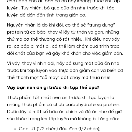
chất béo cho dù bạn có ăn hay không trước khi tập
luyện. Tuy nhiên, bỏ qua bữa ăn nhẹ trước khi tập
luyện dễ dẫn đến tình trạng giãn cơ.
Nguyên nhân là do khi đói, cơ thể sẽ “trưng dụng”
protein từ cơ bắp, thay vì lấy từ thận và gan, những
thứ mà cơ thể thường có rất nhiều. Khi điều này xảy
ra, cơ bắp bị mất đi, có thể làm chậm quá trình trao
đổi chất của bạn và gây khó khăn cho việc giảm cân.
Vì vậy, thay vì nhịn đói, hãy bổ sung một bữa ăn nhẹ
trước khi tập luyện vào thực đơn giảm cân và biến cơ
thể thành một “cỗ máy” đốt cháy mỡ thừa nhé!
Vậy bạn nên ăn gì trước khi tập thể dục?
Thực phẩm tốt nhất nên ăn trước khi tập luyện là
những thực phẩm có chứa carbohydrate và protein.
Dưới đây là một số bữa ăn chính và đồ ăn nhẹ để giữ
sức khỏe trong khi tập luyện mà không bị tăng cân:
Gạo lứt (1/2 chén) đậu đen (1/2 chén);