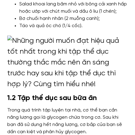
Salad khoai lang băm nhỏ với bông cải xanh hấp
hoặc ướp với chút muối và dầu ô liu (1 chén);
Bơ chuối hạnh nhân (2 muỗng canh);
Táo và quả óc chó (1/4 cốc).
1.2 Tập thể dục sau bữa ăn
Trong quá trình tập luyện tại nhà, cơ thể bạn cần
năng lượng gọi là glycogen chứa trong cơ. Sau khi
bạn đã sử dụng hết năng lượng, cơ bắp của bạn sẽ
dần cạn kiệt và phân hủy glycogen.