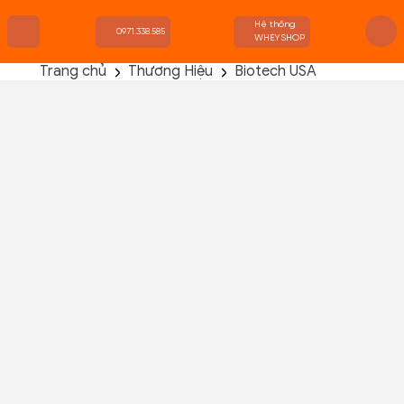
Hệ thống
0971.338.585
WHEYSHOP
Trang chủ
Thương Hiệu
Biotech USA
TRANG CHỦ
FLASH SALE
THANH LÝ
DANH MỤC SẢN PHẨM
THƯƠNG HIỆU
KIẾN THỨC TẬP LUYỆN
HỆ THỐNG CỬA HÀNG
Biotech Hyper Mass 8.8lbs ( 4kg )
Chưa có đánh giá nào!
Đã bán :
0