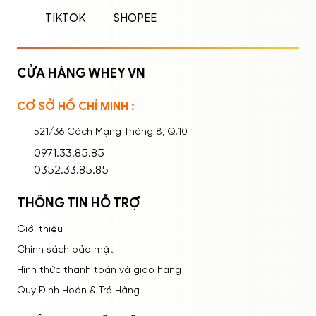
TIKTOK
SHOPEE
254 Calo
68g Carb
Hàm lượng
20g Protein
3.25g Creatine
CỬA HÀNG WHEY VN
CƠ SỞ HỒ CHÍ MINH :
Ghi nhớ mật khẩu
Quên mật khẩu?
Số lần dùng (servings)
61 lần
521/36 Cách Mạng Tháng 8, Q.10
Tricarbo Matrix –
ĐĂNG NHẬP
0971.33.85.85
Thành phần chính
Protein Blend
0352.33.85.85
Bạn thấy sản phẩm này như thế nào?
Thành phần khác
Vitamin và khoáng chất
THÔNG TIN HỖ TRỢ
Rất tệ
Tệ
Bình thường
Tốt
Rất tốt
Thương hiệu
Biotech USA
Giới thiệu
Chính sách bảo mật
Socola
Hình thức thanh toán và giao hàng
Vani
Quy Định Hoàn & Trả Hàng
Yogurt Mâm Xôi
Hương vị
Caramel-