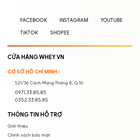
Nhập tên đăng nhập/email và mật khẩu để
FACEBOOK
INSTAGRAM
YOUTUBE
đăng nhập.
TIKTOK
SHOPEE
CỬA HÀNG WHEY VN
CƠ SỞ HỒ CHÍ MINH :
Ghi nhớ mật khẩu
Quên mật khẩu?
521/36 Cách Mạng Tháng 8, Q.10
ĐĂNG NHẬP
0971.33.85.85
0352.33.85.85
Bạn thấy sản phẩm này như thế nào?
THÔNG TIN HỖ TRỢ
Rất tệ
Tệ
Bình thường
Tốt
Rất tốt
Giới thiệu
Chính sách bảo mật