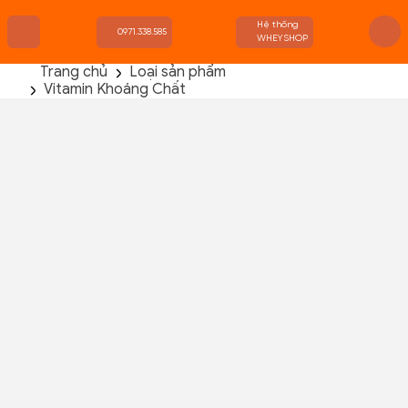
Hệ thống
0971.338.585
WHEYSHOP
Trang chủ
Loại sản phẩm
Vitamin Khoáng Chất
TRANG CHỦ
FLASH SALE
THANH LÝ
DANH MỤC SẢN PHẨM
THƯƠNG HIỆU
KIẾN THỨC TẬP LUYỆN
HỆ THỐNG CỬA HÀNG
Ostrovit Vitamin D3 K2 Calcium 90 Viên