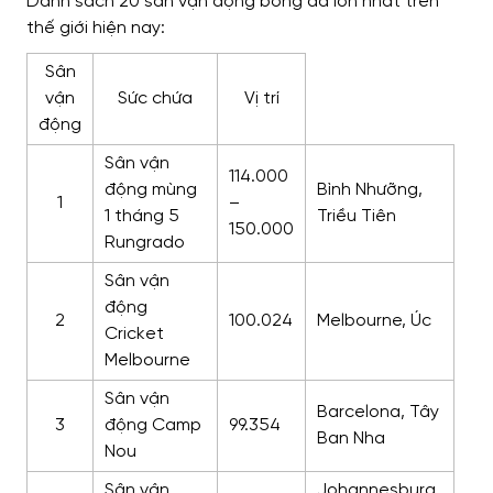
Danh sách 20 sân vận động bóng đá lớn nhất trên
thế giới hiện nay:
Sân
vận
Sức chứa
Vị trí
động
Sân vận
114.000
động mùng
Bình Nhưỡng,
1
–
1 tháng 5
Triều Tiên
150.000
Rungrado
Sân vận
động
2
100.024
Melbourne, Úc
Cricket
Melbourne
Sân vận
Barcelona, Tây
3
động Camp
99.354
Ban Nha
Nou
Sân vận
Johannesburg,