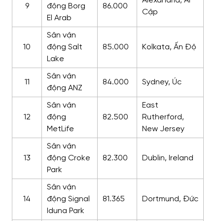
Alexandria, Ai
9
động Borg
86.000
Cập
El Arab
Sân vận
10
động Salt
85.000
Kolkata, Ấn Độ
Lake
Sân vận
11
84.000
Sydney, Úc
động ANZ
Sân vận
East
12
động
82.500
Rutherford,
MetLife
New Jersey
Sân vận
13
động Croke
82.300
Dublin, Ireland
Park
Sân vận
14
động Signal
81.365
Dortmund, Đức
Iduna Park