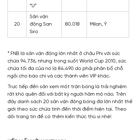
“U”
Sân vận
20
động San
80.018
Milan, Ý
Siro
* FNB là sân vận động lớn nhất ở châu Phi với sức
chứa 94.736, nhưng trong suốt World Cup 2010, sức
chứa tối đa của nó là 84.490 do phải phân bổ chỗ
ngồi cho báo chí và các thành viên VIP khác.
Trực tiếp đến sân xem một trận bóng là trải nghiệm
rất khó quên đối với bất kỳ người hâm mộ nào. Trên
đây danh sách 20 sân vận động bóng đá lớn nhất thế
giới theo sức chứa tính đến thời điểm hiện tại. Theo
dõi trang tin để có thêm kiến thức thú vị nhé!