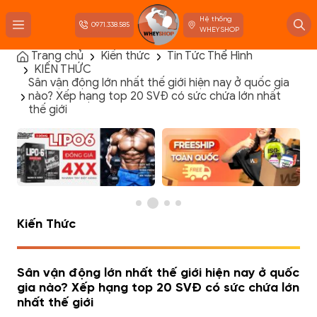
Hệ thống
0971.338.585
WHEYSHOP
Trang chủ
Kiến thức
Tin Tức Thể Hình
KIẾN THỨC
TRANG CHỦ
Sân vận động lớn nhất thế giới hiện nay ở quốc gia
FLASH SALE
nào? Xếp hạng top 20 SVĐ có sức chứa lớn nhất
THANH LÝ
thế giới
DANH MỤC SẢN PHẨM
THƯƠNG HIỆU
KIẾN THỨC TẬP LUYỆN
HỆ THỐNG CỬA HÀNG
Kiến Thức
Sân vận động lớn nhất thế giới hiện nay ở quốc
gia nào? Xếp hạng top 20 SVĐ có sức chứa lớn
nhất thế giới