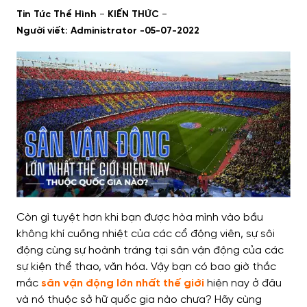
-
-
Tin Tức Thể Hình
KIẾN THỨC
Người viết: Administrator -
05-07-2022
Còn gì tuyệt hơn khi bạn được hòa mình vào bầu
không khí cuồng nhiệt của các cổ động viên, sự sôi
động cùng sự hoành tráng tại sân vận động của các
sự kiện thể thao, văn hóa.
Vậy bạn có bao giờ thắc
mắc
sân vận động lớn nhất thế giới
hiện nay ở đâu
và nó thuộc sở hữ quốc gia nào chưa? Hãy cùng