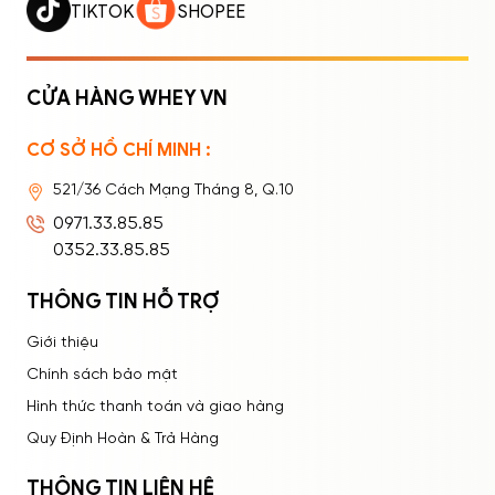
TIKTOK
SHOPEE
CỬA HÀNG WHEY VN
CƠ SỞ HỒ CHÍ MINH :
Ghi nhớ mật khẩu
Quên mật khẩu?
521/36 Cách Mạng Tháng 8, Q.10
ĐĂNG NHẬP
0971.33.85.85
0352.33.85.85
THÔNG TIN HỖ TRỢ
Giới thiệu
Chính sách bảo mật
Hình thức thanh toán và giao hàng
Quy Định Hoàn & Trả Hàng
THÔNG TIN LIÊN HỆ