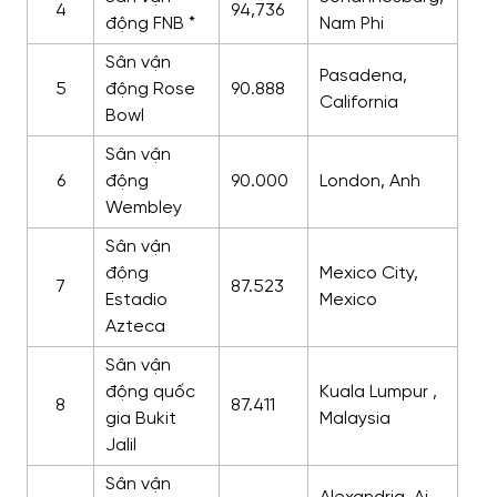
4
94,736
động FNB *
Nam Phi
Sân vận
Pasadena,
5
động Rose
90.888
California
Bowl
Sân vận
6
động
90.000
London, Anh
Wembley
Sân vận
động
Mexico City,
7
87.523
Estadio
Mexico
Azteca
Sân vận
động quốc
Kuala Lumpur ,
8
87.411
gia Bukit
Malaysia
Jalil
Sân vận