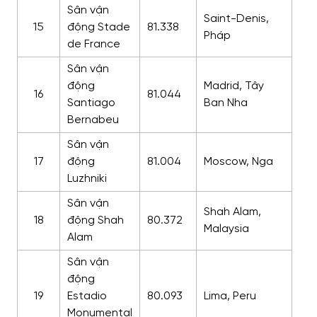
Sân vận
Saint-Denis,
15
động Stade
81.338
Pháp
de France
Sân vận
động
Madrid, Tây
16
81.044
Santiago
Ban Nha
Bernabeu
Sân vận
17
động
81.004
Moscow, Nga
Luzhniki
Sân vận
Shah Alam,
18
động Shah
80.372
Malaysia
Alam
Sân vận
động
19
Estadio
80.093
Lima, Peru
Monumental