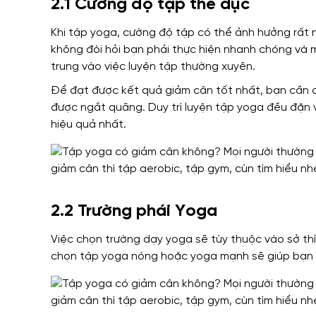
2.1 Cường độ tập thể dục
Khi tập yoga, cường độ tập có thể ảnh hưởng rất 
không đòi hỏi bạn phải thực hiện nhanh chóng và 
trung vào việc luyện tập thường xuyên.
Để đạt được kết quả giảm cân tốt nhất, bạn cần du
được ngắt quãng. Duy trì luyện tập yoga đều đặn 
hiệu quả nhất.
2.2 Trường phái Yoga
Việc chọn trường dạy yoga sẽ tùy thuộc vào sở th
chọn tập yoga nóng hoặc yoga mạnh sẽ giúp bạn g