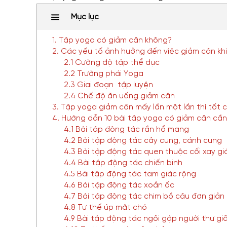
Mục lục
1. Tập yoga có giảm cân không?
2. Các yếu tố ảnh hưởng đến việc giảm cân kh
2.1 Cường độ tập thể dục
2.2 Trường phái Yoga
2.3 Giai đoạn tập luyện
2.4 Chế độ ăn uống giảm cân
3. Tập yoga giảm cân mấy lần một lần thì tốt 
4. Hướng dẫn 10 bài tập yoga có giảm cân cần
4.1 Bài tập động tác rắn hổ mang
4.2 Bài tập động tác cây cung, cánh cung
4.3 Bài tập động tác quen thuộc cối xay gi
4.4 Bài tập động tác chiến binh
4.5 Bài tập động tác tam giác rộng
4.6 Bài tập động tác xoắn ốc
4.7 Bài tập động tác chim bồ câu đơn giản
4.8 Tư thế úp mặt chó
4.9 Bài tập động tác ngồi gập người thư gi