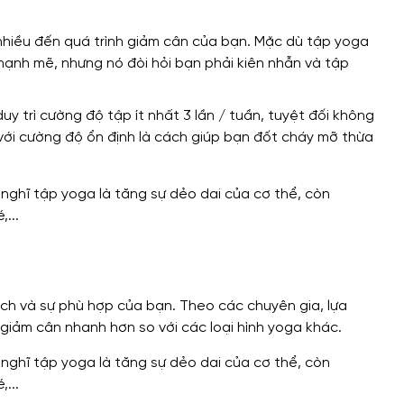
nhiều đến quá trình giảm cân của bạn. Mặc dù tập yoga
mạnh mẽ, nhưng nó đòi hỏi bạn phải kiên nhẫn và tập
y trì cường độ tập ít nhất 3 lần / tuần, tuyệt đối không
với cường độ ổn định là cách giúp bạn đốt cháy mỡ thừa
ích và sự phù hợp của bạn. Theo các chuyên gia, lựa
iảm cân nhanh hơn so với các loại hình yoga khác.