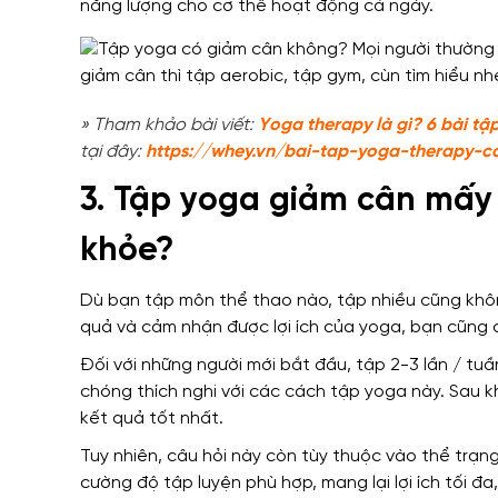
năng lượng cho cơ thể hoạt động cả ngày.
» Tham khảo bài viết:
Y
oga therapy là gì? 6 bài tậ
tại đây:
https://whey.vn/bai-tap-yoga-therapy-c
3. Tập yoga giảm cân mấy 
khỏe?
Dù bạn tập môn thể thao nào, tập nhiều cũng khô
quả và cảm nhận được lợi ích của yoga, bạn cũng
Đối với những người mới bắt đầu, tập 2-3 lần / tu
chóng thích nghi với các cách tập yoga này. Sau kh
kết quả tốt nhất.
Tuy nhiên, câu hỏi này còn tùy thuộc vào thể trạng
cường độ tập luyện phù hợp, mang lại lợi ích tối đa