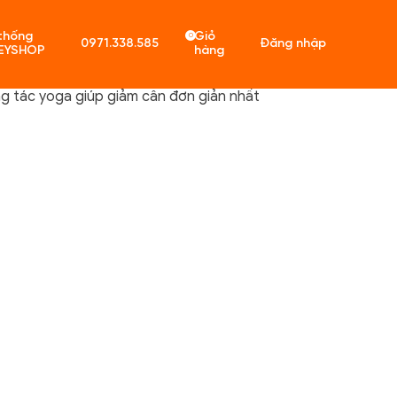
thống
Giỏ
0
0971.338.585
Đăng nhập
EYSHOP
hàng
g tác yoga giúp giảm cân đơn giản nhất
ó sản phẩm trong giỏ hàng.