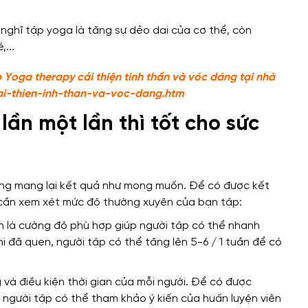
p Yoga therapy cải thiện tinh thần và vóc dáng tại nhà
ai-thien-inh-than-va-voc-dang.htm
lần một lần thì tốt cho sức
ng mang lại kết quả như mong muốn. Để có được kết
 cần xem xét mức độ thường xuyên của bạn tập:
ần là cường độ phù hợp giúp người tập có thể nhanh
i đã quen, người tập có thể tăng lên 5-6 / 1 tuần để có
 và điều kiện thời gian của mỗi người. Để có được
, người tập có thể tham khảo ý kiến ​​của huấn luyện viên