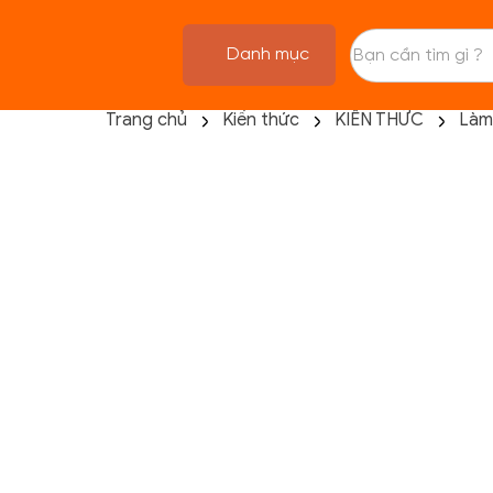
Danh mục
Trang chủ
Kiến thức
KIẾN THỨC
Làm
TRANG CHỦ
FLASH SALE
THANH LÝ
DANH MỤC SẢN PHẨM
THƯƠNG HIỆU
KIẾN THỨC TẬP LUYỆN
HỆ THỐNG CỬA HÀNG