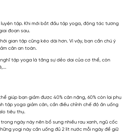
 luyện tập. Khi mới bắt đầu tập yoga, động tác tương
giai đoạn sau.
thời gian tập cũng kéo dài hơn. Vì vậy, bạn cần chú ý
iảm cân an toàn.
 thể giúp bạn giảm được 40% cân nặng, 60% còn lại phụ
ình tập yoga giảm cân, cần điều chỉnh chế độ ăn uống
lo tiêu thụ.
 trong ngày này nên bổ sung nhiều rau xanh, ngũ cốc
hững yogi này cần uống đủ 2 lít nước mỗi ngày để giữ