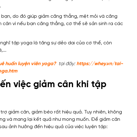
.
của bạn, do đó giúp giảm căng thẳng, mệt mỏi và căng
m cân vì nếu bạn căng thẳng, cơ thể sẽ sản sinh ra các
uê huấn luyện viên yoga?
tại đây:
https://whey.vn/tai-
oga.htm
ến việc giảm cân khi tập
rợ giảm cân, giảm béo rất hiệu quả. Tuy nhiên, không
ăng và mang lại kết quả như mong muốn. Để giảm cân
sau ảnh hưởng đến hiệu quả của việc luyện tập: