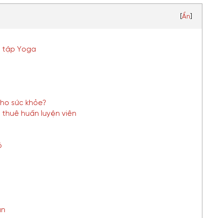
[
Ẩn
]
i tập Yoga
cho sức khỏe?
 thuê huấn luyện viên
ó
ãn