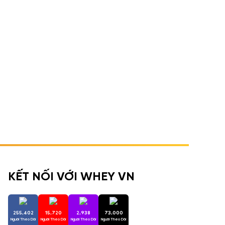
KẾT NỐI VỚI WHEY VN
255,402
15,720
2,938
73,000
Người Theo Dõi
Người Theo Dõi
Người Theo Dõi
Người Theo Dõi