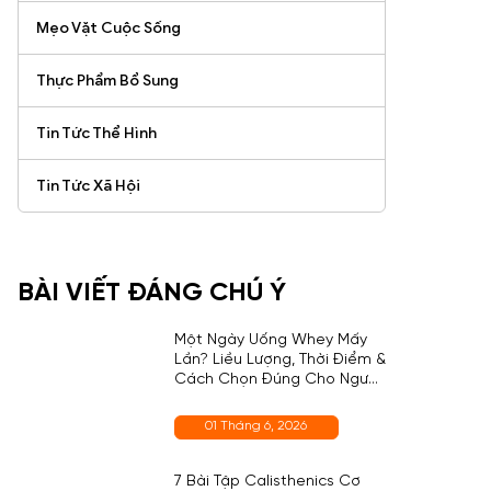
Mẹo Vặt Cuộc Sống
Thực Phẩm Bổ Sung
Tin Tức Thể Hình
Tin Tức Xã Hội
BÀI VIẾT ĐÁNG CHÚ Ý
Một Ngày Uống Whey Mấy
Lần? Liều Lượng, Thời Điểm &
Cách Chọn Đúng Cho Người
Mới
01 Tháng 6, 2026
7 Bài Tập Calisthenics Cơ