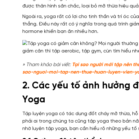
được thân hình săn chắc, loại bỏ mỡ thừa hiệu quả
Ngoài ra, yoga rất có lợi cho tinh thần và trí óc 
thẳng. Điều này rất có ý nghĩa trong quá trình giả
hormone khiến bạn ăn nhiều hơn.
» Tham khảo bài viết:
Tại sao người mới tập nên th
sao-nguoi-moi-tap-nen-thue-huan-luyen-vien-y
2. Các yếu tố ảnh hưởng đ
Yoga
Tập luyện yoga có tác dụng đốt cháy mỡ thừa, hỗ t
phải ai trong chúng ta cũng tập yoga theo bản n
nhờ luyện tập yoga, bạn cần hiểu rõ những yếu tố 