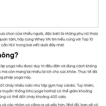
lựa chọn của nhiều người, đặc biệt là những phụ nữ thừa
quan tâm, hãy cùng Whey VN tìm hiểu cùng với Top 10
cần HLV trong bài viết dưới đây nhé!
không?
. Tập yoga nếu được duy trì đều đặn và đúng cách không
 mà còn mang lại nhiều lợi ích cho sức khỏe. Thực tế đã
ng pháp yoga này.
t cháy nhiều calo như tập gym hay cardio. Tuy nhiên,
oga truyền thống (như yoga hatha) có thể giảm khoảng
cũng có thể đốt cháy khoảng 400 calo.
u và các nhóm cơ căng ra và gầy hơn. Nhờ đó, bạn sẽ có