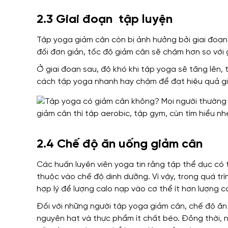
2.3 Giai đoạn tập luyện
Tập yoga giảm cân còn bị ảnh hưởng bởi giai đoạn
đối đơn giản, tốc độ giảm cân sẽ chậm hơn so với 
Ở giai đoạn sau, độ khó khi tập yoga sẽ tăng lên, 
cách tập yoga nhanh hay chậm để đạt hiệu quả g
2.4 Chế độ ăn uống giảm cân
Các huấn luyện viên yoga tin rằng tập thể dục có
thuộc vào chế độ dinh dưỡng. Vì vậy, trong quá tr
hợp lý để lượng calo nạp vào cơ thể ít hơn lượng ca
Đối với những người tập yoga giảm cân, chế độ ăn
nguyên hạt và thực phẩm ít chất béo. Đồng thời, n