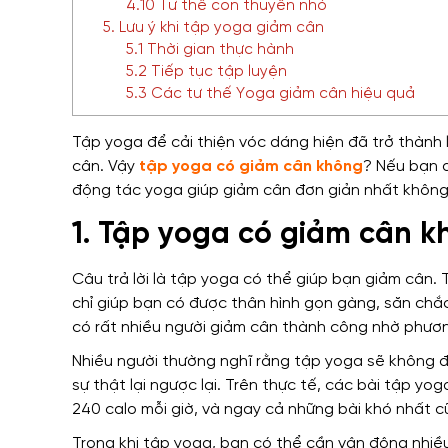
4.10 Tư thế con thuyền nhỏ
5. Lưu ý khi tập yoga giảm cân
5.1 Thời gian thực hành
5.2 Tiếp tục tập luyện
5.3 Các tư thế Yoga giảm cân hiệu quả
Tập yoga để cải thiện vóc dáng hiện đã trở thành 
cân. Vậy
tập yoga có giảm cân không
? Nếu bạn 
động tác yoga giúp giảm cân đơn giản nhất không 
1. Tập yoga có giảm cân 
Câu trả lời là tập yoga có thể giúp bạn giảm cân
chỉ giúp bạn có được thân hình gọn gàng, săn chắc
có rất nhiều người giảm cân thành công nhờ phươ
Nhiều người thường nghĩ rằng tập yoga sẽ không đố
sự thật lại ngược lại. Trên thực tế, các bài tập y
240 calo mỗi giờ, và ngay cả những bài khó nhất 
Trong khi tập yoga, bạn có thể cần vận động nhiề