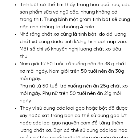
Tinh bột có thể tìm thấy trong hoa quả, rau, các
sản phẩm sữa và ngũ cốc, nhưng không có
trong thịt. Trung bình một gram tinh bột sẽ cung
cấp cho chúng ta khoảng 4 calo.
Nhớ rằng chất xơ cũng là tinh bột, do đó lượng
chất xơ cũng được tính lượng tinh bột nạp vào.
Một số chỉ số khuyến nghị lượng chất xơ tiêu
thụ:
Nam giới từ 50 tuổi trở xuống nên ăn 38 g chất
xơ mỗi ngày. Nam giới trên 50 tuổi nên ăn 30g
mỗi ngày.
Phụ nữ từ 50 tuổi trở xuống nên ăn 25g chất xơ
mỗi ngày. Phụ nữ trên 50 tuổi nên ăn 21g mỗi
ngày.
Thay vì sử dụng các loại gạo hoặc bột đã được
xay hoặc xát trắng bạn có thể sử dụng gạo lứt
hoặc các loại gạo nguyên cám để tăng thêm
lượng chất xơ. Bạn có thể sử dụng các loại hoa
quả như táo, chuối hoặc lê như các món ăn nhẹ