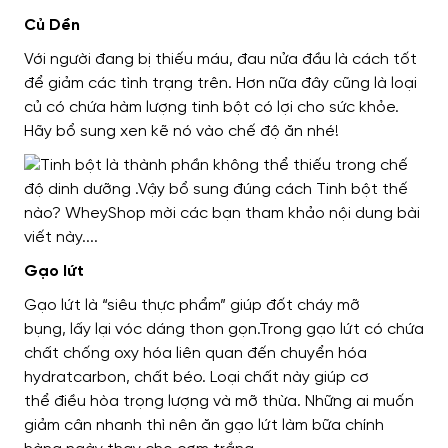
Củ Dền
Với người
đang bị thiếu máu, đau nửa đầu
là cách
tốt
để giảm các tình trạng trên.
Hơn nữa
đây cũng là loại
củ có chứa hàm lượng tinh bột
có lợi cho
sức khỏe.
Hãy bổ sung xen kẽ nó vào chế độ ăn nhé!
Gạo lứt
Gạo lứt là
“siêu thực phẩm”
giúp đốt cháy mỡ
bụng,
lấy lại vóc dáng thon gọn
.Trong gạo lứt có
chứa
chất
chống oxy hóa
liên quan đến
chuyển hóa
hydratcarbon, chất béo.
Loại chất này giúp cơ
thể
điều hòa trọng lượng và mỡ thừa.
Những ai
muốn
giảm cân
nhanh
thì nên
ăn
gạo lứt làm bữa chính