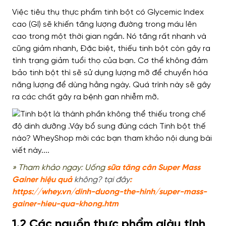
Việc tiêu thụ
thực phẩm
tinh bột có Glycemic Index
cao (GI)
sẽ khiến
tăng lượng đường trong máu
lên
cao
trong một thời gian ngắn.
Nó
tăng rất nhanh
và
cũng
giảm nhanh,
Đặc biệt
, thiếu tinh bột
còn gây ra
tình trạng
giảm tuổi thọ của bạn. Cơ thể
không đảm
bảo
tinh bột thì
sẽ sử dụng
lượng mỡ để chuyển hóa
năng lượng để dùng
hằng ngày
.
Quá trình này
sẽ gây
ra các chất gây ra bệnh gan nhiễm mỡ.
» Tham khảo ngay: Uống
sữa tăng cân Super Mass
Gainer hiệu quả
không? tại đây
:
https://whey.vn/dinh-duong-the-hinh/super-mass-
gainer-hieu-qua-khong.htm
1.2 Các nguồn thực phẩm giàu tinh