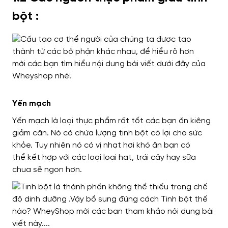
bột :
Yến mạch
Yến mạch
là loại
thực phẩm rất tốt
các bạn ăn kiêng
giảm cân
. Nó có
chứa
lượng tinh bột
có lợi
cho sức
khỏe.
Tuy nhiên
nó có vị
nhạt
hơi khó ăn
bạn có
thể
kết hợp
với các loại loại hạt, trái cây hay sữa
chua sẽ
ngon hơn
.