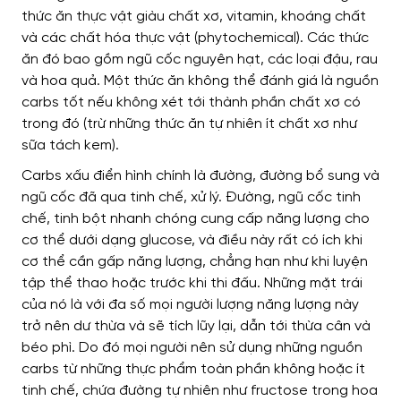
thức ăn thực vật giàu chất xơ, vitamin, khoáng chất
và các chất hóa thực vật (phytochemical). Các thức
ăn đó bao gồm ngũ cốc nguyên hạt, các loại đậu, rau
và hoa quả. Một thức ăn không thể đánh giá là nguồn
carbs tốt nếu không xét tới thành phần chất xơ có
trong đó (trừ những thức ăn tự nhiên ít chất xơ như
sữa tách kem).
Carbs xấu điển hình chính là đường, đường bổ sung và
ngũ cốc đã qua tinh chế, xử lý. Đường, ngũ cốc tinh
chế, tinh bột nhanh chóng cung cấp năng lượng cho
cơ thể dưới dạng glucose, và điều này rất có ích khi
cơ thể cần gấp năng lượng, chẳng hạn như khi luyện
tập thể thao hoặc trước khi thi đấu. Những mặt trái
của nó là với đa số mọi người lượng năng lượng này
trở nên dư thừa và sẽ tích lũy lại, dẫn tới thừa cân và
béo phì. Do đó mọi người nên sử dụng những nguồn
carbs từ những thực phẩm toàn phần không hoặc ít
tinh chế, chứa đường tự nhiên như fructose trong hoa