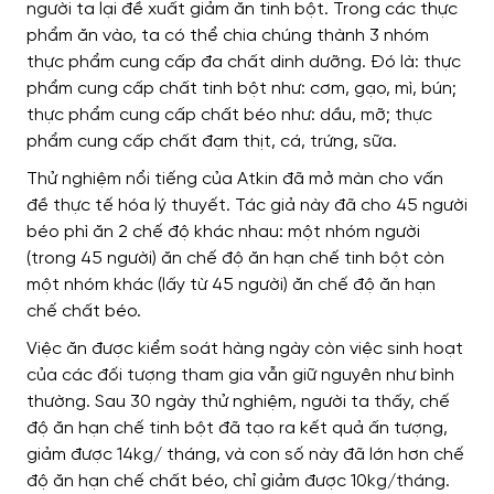
người ta lại đề xuất giảm ăn tinh bột. Trong các thực
phẩm ăn vào, ta có thể chia chúng thành 3 nhóm
thực phẩm cung cấp đa chất dinh dưỡng. Đó là: thực
phẩm cung cấp chất tinh bột như: cơm, gạo, mì, bún;
thực phẩm cung cấp chất béo như: dầu, mỡ; thực
phẩm cung cấp chất đạm thịt, cá, trứng, sữa.
Thử nghiệm nổi tiếng của Atkin đã mở màn cho vấn
đề thực tế hóa lý thuyết. Tác giả này đã cho 45 người
béo phì ăn 2 chế độ khác nhau: một nhóm người
(trong 45 người) ăn chế độ ăn hạn chế tinh bột còn
một nhóm khác (lấy từ 45 người) ăn chế độ ăn hạn
chế chất béo.
Việc ăn được kiểm soát hàng ngày còn việc sinh hoạt
của các đối tượng tham gia vẫn giữ nguyên như bình
thường. Sau 30 ngày thử nghiệm, người ta thấy, chế
độ ăn hạn chế tinh bột đã tạo ra kết quả ấn tượng,
giảm được 14kg/ tháng, và con số này đã lớn hơn chế
độ ăn hạn chế chất béo, chỉ giảm được 10kg/tháng.