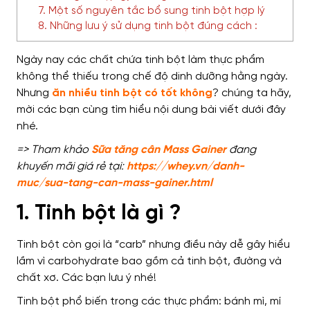
7. Một số nguyên tắc bổ sung tinh bột hợp lý
8. Những lưu ý sử dụng tinh bột đúng cách :
Ngày nay
các chất chứa tinh bột
làm thực phẩm
không thể thiếu trong chế độ dinh dưỡng
hằng ngày
.
Nhưng
ăn nhiều tinh bột có tốt không
?
chúng ta hãy,
mời các bạn cùng
tìm hiểu nội dung bài viết
dưới đây
nhé.
=> Tham khảo
Sữa tăng cân Mass Gainer
đang
khuyến mãi giá rẻ tại:
https://whey.vn/danh-
muc/sua-tang-can-mass-gainer.html
1. Tinh bột là gì ?
Tinh bột
còn
gọi là “carb”
nhưng điều này dễ gây hiểu
lầm vì
carbohydrate bao gồm cả tinh bột, đường và
chất xơ. Các bạn lưu ý nhé!
Tinh bột
phổ biến trong các thực phẩm
: bánh mì, mí