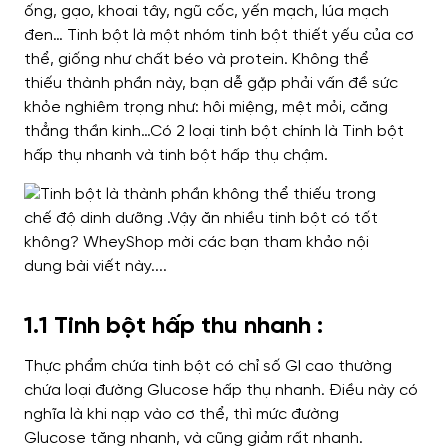
ống, gạo, khoai tây, ngũ cốc, yến mạch, lúa mạch
đen… Tinh bột
là một nhóm tinh bột
thiết yếu của cơ
thể,
giống như
chất béo và protein.
Không thể
thiếu
thành phần này
, bạn
dễ gặp phải
vấn đề sức
khỏe nghiêm trọng như: hôi miệng, mệt mỏi, căng
thẳng thần kinh…
Có
2 loại tinh bột
chính là
Tinh bột
hấp thụ nhanh và tinh bột hấp thụ chậm.
1.1 Tinh bột hấp thu nhanh :
Thực phẩm chứa tinh bột
có chỉ số GI cao thường
chứa loại đường Glucose
hấp thụ nhanh
.
Điều này có
nghĩa là
khi nạp vào cơ thể
, thì mức đường
Glucose
tăng nhanh
,
và
cũng giảm rất nhanh.