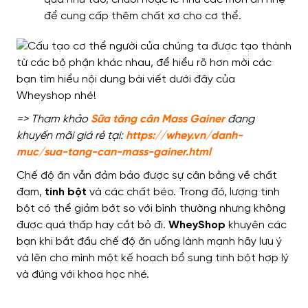
để cung cấp thêm chất xơ cho cơ thể.
=> Tham khảo
Sữa tăng cân Mass Gainer
đang
khuyến mãi giá rẻ tại:
https://whey.vn/danh-
muc/sua-tang-can-mass-gainer.html
Chế độ ăn vẫn đảm bảo được sự cân bằng về chất
đạm,
tinh bột
và các chất béo. Trong đó, lượng tinh
bột có thể giảm bớt so với bình thường nhưng không
được quá thấp hay cắt bỏ đi.
WheyShop
khuyên các
bạn khi bắt đầu chế độ ăn uống lành mạnh hãy lưu ý
và lên cho mình một kế hoạch bổ sung tinh bột hợp lý
và đúng với khoa học nhé.