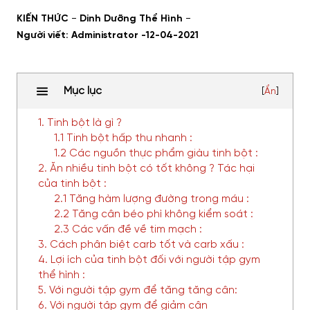
-
-
KIẾN THỨC
Dinh Dưỡng Thể Hình
Người viết: Administrator -
12-04-2021
Mục lục
[
Ẩn
]
1. Tinh bột là gì ?
1.1 Tinh bột hấp thu nhanh :
1.2 Các nguồn thực phẩm giàu tinh bột :
2. Ăn nhiều tinh bột có tốt không ? Tác hại
của tinh bột :
2.1 Tăng hàm lượng đường trong máu :
2.2 Tăng cân béo phì không kiểm soát :
2.3 Các vấn đề về tim mạch :
3. Cách phân biệt carb tốt và carb xấu :
4. Lợi ích của tinh bột đối với người tập gym
thể hình :
5. Với người tập gym để tăng tăng cân:
6. Với người tập gym để giảm cân