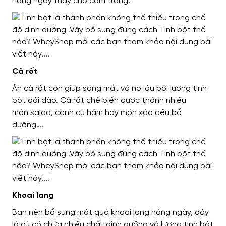
hàng ngày thay cho cơm trắng.
Cà rốt
Ăn cà rốt
còn giúp
sáng mắt và no lâu bởi lượng tinh
bột
dồi dào
. Cà rốt
chế biến được thành nhiều
món
salad, canh củ hầm hay món xào đều bổ
dưỡng….
Khoai lang
Bạn nên
bổ sung
một quả khoai lang
hàng ngày,
đây
là củ có chứa nhiều chất dinh dưỡng và lượng tinh bột