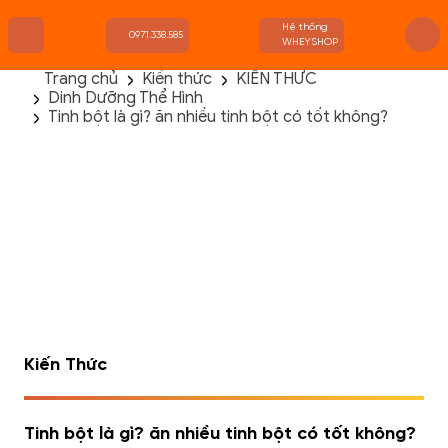
Hệ thống
0971.338.585
WHEYSHOP
Trang chủ
Kiến thức
KIẾN THỨC
Dinh Dưỡng Thể Hình
TRANG CHỦ
Tinh bột là gì? ăn nhiều tinh bột có tốt không?
FLASH SALE
THANH LÝ
DANH MỤC SẢN PHẨM
THƯƠNG HIỆU
KIẾN THỨC TẬP LUYỆN
HỆ THỐNG CỬA HÀNG
Kiến Thức
Tinh bột là gì? ăn nhiều tinh bột có tốt không?