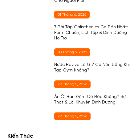
Cho Người Mới
01 Tháng 6, 2026
7 Bài Tập Calisthenics Cơ Bản Nhất:
Form Chuẩn, Lịch Tập & Dinh Dưỡng
Hỗ Trợ
30 Tháng 5, 2026
Nước Revive Là Gì? Có Nên Uống Khi
Tập Gym Không?
20 Tháng 5, 2026
Ăn Ổi Ban Đêm Có Béo Không? Sự
Thật & Lời Khuyên Dinh Dưỡng
20 Tháng 5, 2026
Kiến Thức