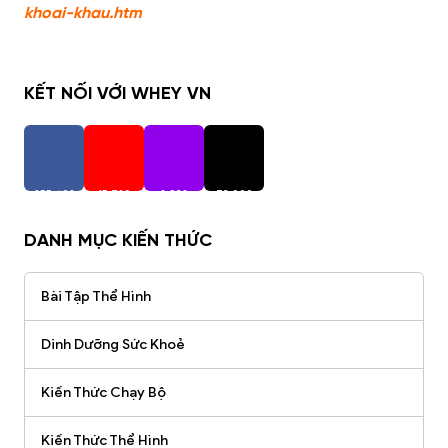
khoai-khau.htm
KẾT NỐI VỚI WHEY VN
255,402
15,720
2,938
73,000
Người Theo Dõi
Người Theo Dõi
Người Theo Dõi
Người Theo Dõi
DANH MỤC KIẾN THỨC
Bài Tập Thể Hình
Dinh Dưỡng Sức Khoẻ
Kiến Thức Chạy Bộ
Kiến Thức Thể Hình