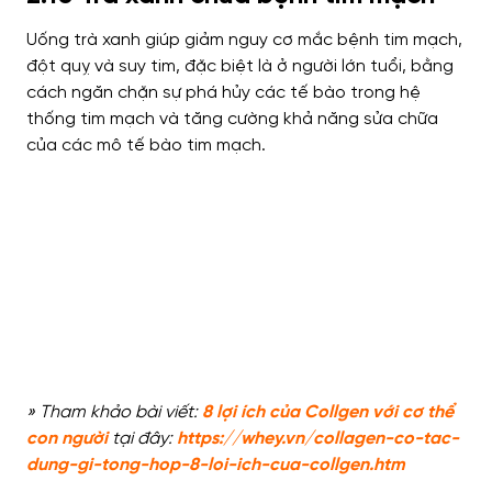
Uống trà xanh giúp giảm nguy cơ mắc bệnh tim mạch,
đột quỵ và suy tim, đặc biệt là ở người lớn tuổi, bằng
cách ngăn chặn sự phá hủy các tế bào trong hệ
thống tim mạch và tăng cường khả năng sửa chữa
của các mô tế bào tim mạch.
» Tham khảo bài viết:
8 lợi ích của Collgen với cơ thể
con người
tại đây:
https://whey.vn/collagen-co-tac-
dung-gi-tong-hop-8-loi-ich-cua-collgen.htm