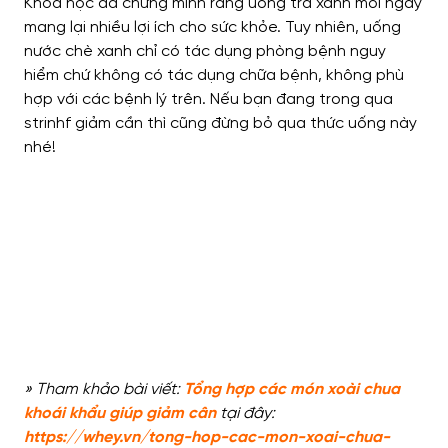
Khoa học đã chứng minh rằng uống trà xanh mỗi ngày
mang lại nhiều lợi ích cho sức khỏe. Tuy nhiên, uống
nước chè xanh chỉ có tác dụng phòng bệnh nguy
hiểm chứ không có tác dụng chữa bệnh, không phù
hợp với các bệnh lý trên. Nếu bạn đang trong qua
strinhf giảm cần thì cũng đừng bỏ qua thức uống này
nhé!
» Tham khảo bài viết:
Tổng hợp các món xoài chua
khoái khẩu giúp giảm cân
tại đây:
https://whey.vn/tong-hop-cac-mon-xoai-chua-