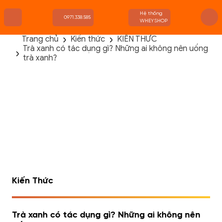
Hệ thống
0971.338.585
WHEYSHOP
Trang chủ
Kiến thức
KIẾN THỨC
Trà xanh có tác dụng gì? Những ai không nên uống
TRANG CHỦ
trà xanh?
FLASH SALE
THANH LÝ
DANH MỤC SẢN PHẨM
THƯƠNG HIỆU
KIẾN THỨC TẬP LUYỆN
HỆ THỐNG CỬA HÀNG
Kiến Thức
Trà xanh có tác dụng gì? Những ai không nên