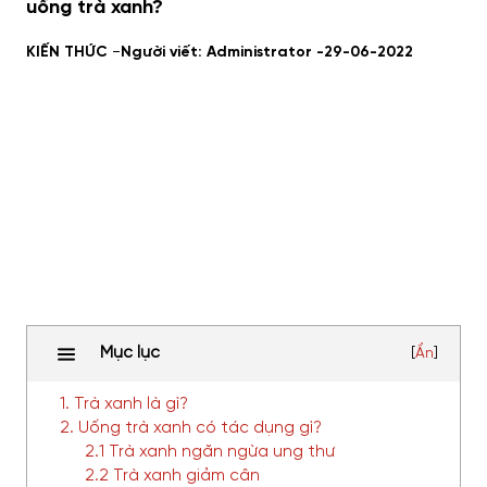
uống trà xanh?
-
KIẾN THỨC
Người viết: Administrator -
29-06-2022
Mục lục
[
Ẩn
]
1. Trà xanh là gì?
2. Uống trà xanh có tác dụng gì?
2.1 Trà xanh ngăn ngừa ung thư
2.2 Trà xanh giảm cân