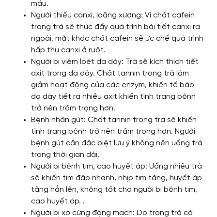
máu.
Người thiếu canxi, loãng xương: Vì chất cafein
trong trà sẽ thúc đẩy quá trình bài tiết canxi ra
ngoài, mặt khác chất cafein sẽ ức chế quá trình
hấp thụ canxi ở ruột.
Người bị viêm loét dạ dày: Trà sẽ kích thích tiết
axit trong dạ dày. Chất tannin trong trà làm
giảm hoạt động của các enzym, khiến tế bào
dạ dày tiết ra nhiều axit khiến tình trạng bệnh
trở nên trầm trọng hơn.
Bệnh nhân gút: Chất tannin trong trà sẽ khiến
tình trạng bệnh trở nên trầm trọng hơn. Người
bệnh gút cần đặc biệt lưu ý không nên uống trà
trong thời gian dài.
Người bị bệnh tim, cao huyết áp: Uống nhiều trà
sẽ khiến tim đập nhanh, nhịp tim tăng, huyết áp
tăng hẳn lên, không tốt cho người bị bệnh tim,
cao huyết áp. .
Người bị xơ cứng động mạch: Do trong trà có