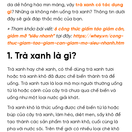
da dẻ hồng hào mịn màng, vậy
trà xanh có tác dụng
gì
? Những ai không nên uống trà xanh? Thông tin dưới
đây sẽ giải đáp thắc mắc của bạn.
» Tham khảo bài viết:
6 công thức giấm táo giảm cân,
giảm mỡ “siêu nhanh”
tại đây:
https://whey.vn/cong-
thuc-giam-tao-giam-can-giam-mo-sieu-nhanh.htm
1. Trà xanh là gì?
Trà xanh hay chè xanh, có thể dùng trà xanh tươi
hoặc trà xanh khô đã được chế biến thành trà để
uống. Trà xanh tươi là loại mà mọi người thường uống
từ lá hoặc cành của cây trà chưa qua chế biến và
uống như một loại nước giải khát.
Trà xanh khô là thức uống được chế biến từ lá hoặc
búp của cây trà xanh, làm héo, diệt men, sấy khô để
tạo thành các sản phẩm trà xanh khô, cuối cùng là
pha với nước sôi.
Trên thế giới có nhiều loại chè khô