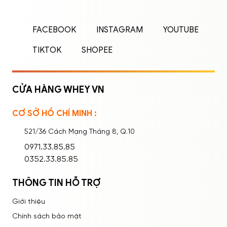
Nhập tên đăng nhập/email và mật khẩu để
FACEBOOK
INSTAGRAM
YOUTUBE
đăng nhập.
TIKTOK
SHOPEE
CỬA HÀNG WHEY VN
CƠ SỞ HỒ CHÍ MINH :
Ghi nhớ mật khẩu
Quên mật khẩu?
521/36 Cách Mạng Tháng 8, Q.10
ĐĂNG NHẬP
0971.33.85.85
0352.33.85.85
THÔNG TIN HỖ TRỢ
Giới thiệu
Chính sách bảo mật