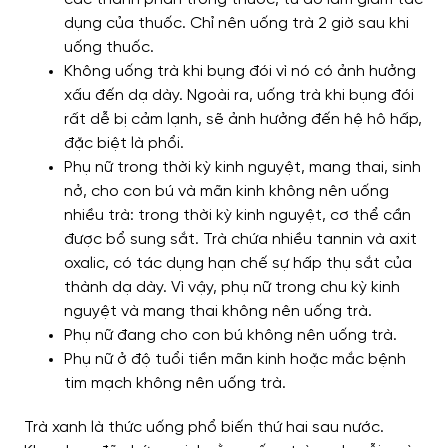
dụng của thuốc. Chỉ nên uống trà 2 giờ sau khi
uống thuốc.
Không uống trà khi bụng đói vì nó có ảnh hưởng
xấu đến dạ dày. Ngoài ra, uống trà khi bụng đói
rất dễ bị cảm lạnh, sẽ ảnh hưởng đến hệ hô hấp,
đặc biệt là phổi.
Phụ nữ trong thời kỳ kinh nguyệt, mang thai, sinh
nở, cho con bú và mãn kinh không nên uống
nhiều trà: trong thời kỳ kinh nguyệt, cơ thể cần
được bổ sung sắt. Trà chứa nhiều tannin và axit
oxalic, có tác dụng hạn chế sự hấp thụ sắt của
thành dạ dày. Vì vậy, phụ nữ trong chu kỳ kinh
nguyệt và mang thai không nên uống trà.
Phụ nữ đang cho con bú không nên uống trà.
Phụ nữ ở độ tuổi tiền mãn kinh hoặc mắc bệnh
tim mạch không nên uống trà.
Trà xanh là thức uống phổ biến thứ hai sau nước.