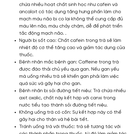
chứa nhiều hoạt chất sinh học như cafein và
ancaloit có tác dụng tăng hưng phấn làm cho
mạch máu não bị co lại không thể cung cấp đủ
máu lên não, máu chảy chậm, dễ để phát triển
tắc động mạch não. .
Người bị sốt cao: Chất cafein trong trà sẽ làm
nhiệt độ cơ thể tăng cao và giảm tác dụng của
thuốc.
Bệnh nhân mắc bệnh gan: Caffeine trong trà
được đào thải chủ yếu qua gan. Nếu gan yếu
mà uống nhiều trà sẽ khiến gan phải làm việc
quá sức và gây hại cho gan.
Bệnh nhân bị sỏi đường tiết niệu: Trà chứa nhiều
axit oxalic, chất này kết hợp với canxi trong
nước tiểu tạo thành sỏi đường tiết niệu.
Không uống trà có cồn: Sự kết hợp này có thể
gây hại cho thận và hệ bài tiết.
Tránh uống trà với thuốc: trà sẽ tương tác với
các thành phần trong thuốc, từ đó làm giảm tác