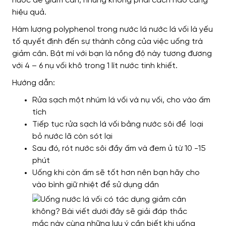
nước để giảm cân, nhưng không phải cách nào cũng
hiệu quả.
Hàm lượng polyphenol trong nước lá nước lá vối là yếu
tố quyết định đến sự thành công của việc uống trà
giảm cân. Bật mí với bạn là nồng độ này tương đương
với 4 – 6 nụ vối khô trong 1 lít nước tinh khiết.
Hướng dẫn:
Rửa sạch một nhúm lá vối và nụ vối, cho vào ấm
tích
Tiếp tục rửa sạch lá vối bằng nước sôi để loại
bỏ nước lã còn sót lại
Sau đó, rót nước sôi đầy ấm và đem ủ từ 10 -15
phút
Uống khi còn ấm sẽ tốt hơn nên bạn hãy cho
vào bình giữ nhiệt để sử dụng dần