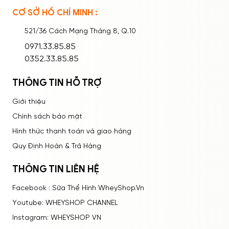
CƠ SỞ HỒ CHÍ MINH :
Ghi nhớ mật khẩu
Quên mật khẩu?
521/36 Cách Mạng Tháng 8, Q.10
ĐĂNG NHẬP
0971.33.85.85
0352.33.85.85
THÔNG TIN HỖ TRỢ
Giới thiệu
Chính sách bảo mật
Hình thức thanh toán và giao hàng
Quy Định Hoàn & Trả Hàng
THÔNG TIN LIÊN HỆ
Facebook : Sữa Thể Hình WheyShop.Vn
Youtube: WHEYSHOP CHANNEL
Instagram: WHEYSHOP VN