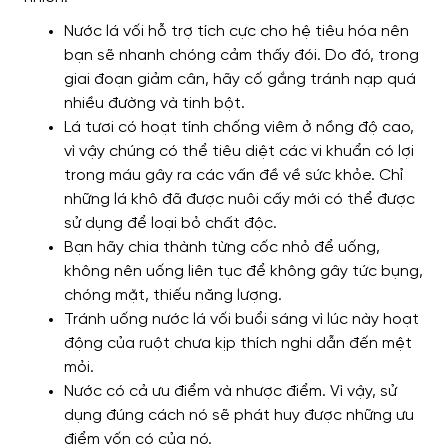
Nước lá vối hỗ trợ tích cực cho hệ tiêu hóa nên
bạn sẽ nhanh chóng cảm thấy đói. Do đó, trong
giai đoạn giảm cân, hãy cố gắng tránh nạp quá
nhiều đường và tinh bột.
Lá tươi có hoạt tính chống viêm ở nồng độ cao,
vì vậy chúng có thể tiêu diệt các vi khuẩn có lợi
trong máu gây ra các vấn đề về sức khỏe. Chỉ
những lá khô đã được nuôi cấy mới có thể được
sử dụng để loại bỏ chất độc.
Bạn hãy chia thành từng cốc nhỏ để uống,
không nên uống liên tục để không gây tức bụng,
chóng mặt, thiếu năng lượng.
Tránh uống nước lá vối buổi sáng vì lúc này hoạt
động của ruột chưa kịp thích nghi dẫn đến mệt
mỏi.
Nước có cả ưu điểm và nhược điểm. Vì vậy, sử
dụng đúng cách nó sẽ phát huy được những ưu
điểm vốn có của nó.