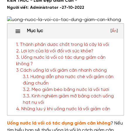
-
-
KIẾN THỨC
Làm Đẹp Giảm Cân
Người viết: Administrator -
27-10-2022
Mục lục
[
Ẩn
]
1. Thành phần dược chất trong lá cây lá vối
2. Lợi ích của lá vối đối với sức khỏe?
3. Uống nước lá vối có tác dụng giảm cân
không ?
3 Cách uống lá vối giảm cân nhanh chóng
3.1. Hướng dẫn pha nước chè vối giảm cân
đúng chuẩn
3.2. Mẹo giảm béo bằng nước lá vối tươi
3.3. Kinh nghiệm giảm mỡ bằng cách uống
hạt nụ vối
4. Những lưu ý khi uống nước lá vối giảm cân
Uống nước lá vối có tác dụng giảm cân không
? Nếu
tìm hiểu bạn sẽ thấy uống lá vối là cách giảm cân,