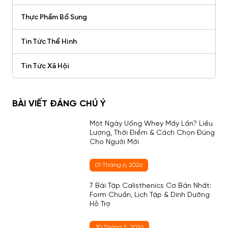
Thực Phẩm Bổ Sung
Tin Tức Thể Hình
Tin Tức Xã Hội
BÀI VIẾT ĐÁNG CHÚ Ý
Một Ngày Uống Whey Mấy Lần? Liều
Lượng, Thời Điểm & Cách Chọn Đúng
Cho Người Mới
01 Tháng 6, 2026
7 Bài Tập Calisthenics Cơ Bản Nhất:
Form Chuẩn, Lịch Tập & Dinh Dưỡng
Hỗ Trợ
30 Tháng 5, 2026