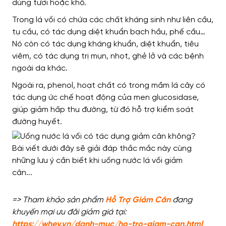
dùng tươi hoặc khô.
Trong lá vối có chứa các chất kháng sinh như liên cầu,
tụ cầu, có tác dụng diệt khuẩn bạch hầu, phế cầu…
Nó còn có tác dụng kháng khuẩn, diệt khuẩn, tiêu
viêm, có tác dụng trị mụn, nhọt, ghẻ lở và các bệnh
ngoài da khác.
Ngoài ra, phenol, hoạt chất có trong mầm lá cây có
tác dụng ức chế hoạt động của men glucosidase,
giúp giảm hấp thu đường, từ đó hỗ trợ kiểm soát
đường huyết.
=> Tham khảo sản phẩm
Hỗ Trợ Giảm Cân
đang
khuyến mại ưu đãi giảm giá tại:
https://whey.vn/danh-muc/ho-tro-giam-can.html