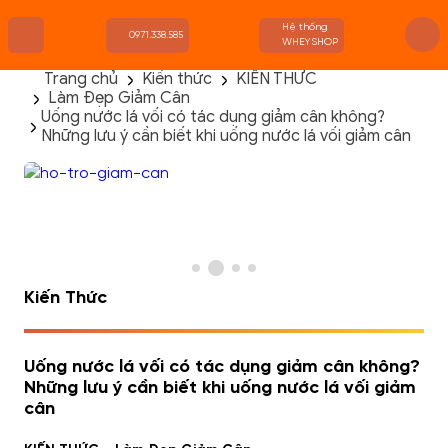
Hệ thống
0971.338.585
WHEYSHOP
Trang chủ
Kiến thức
KIẾN THỨC
Làm Đẹp Giảm Cân
TRANG CHỦ
Uống nước lá vối có tác dụng giảm cân không?
FLASH SALE
Những lưu ý cần biết khi uống nước lá vối giảm cân
THANH LÝ
DANH MỤC SẢN PHẨM
THƯƠNG HIỆU
KIẾN THỨC TẬP LUYỆN
HỆ THỐNG CỬA HÀNG
Kiến Thức
Uống nước lá vối có tác dụng giảm cân không?
Những lưu ý cần biết khi uống nước lá vối giảm
cân