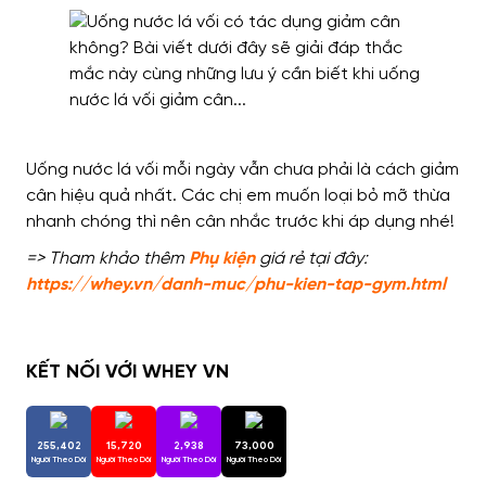
Uống nước lá vối mỗi ngày vẫn chưa phải là cách giảm
cân hiệu quả nhất. Các chị em muốn loại bỏ mỡ thừa
nhanh chóng thì nên cân nhắc trước khi áp dụng nhé!
=> Tham khảo thêm
Phụ kiện
giá rẻ tại đây:
https://whey.vn/danh-muc/phu-kien-tap-gym.html
KẾT NỐI VỚI WHEY VN
255,402
15,720
2,938
73,000
Người Theo Dõi
Người Theo Dõi
Người Theo Dõi
Người Theo Dõi