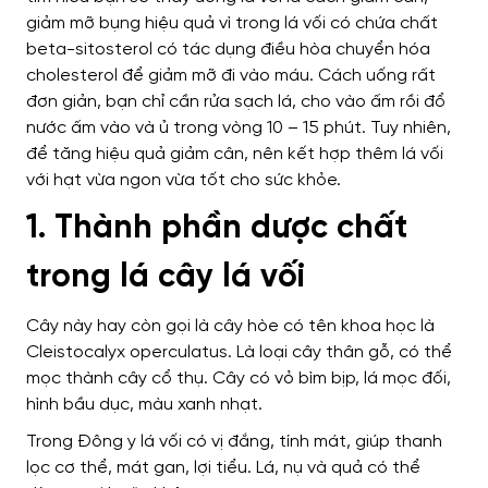
giảm mỡ bụng hiệu quả vì trong lá vối có chứa chất
beta-sitosterol có tác dụng điều hòa chuyển hóa
cholesterol để giảm mỡ đi vào máu. Cách uống rất
đơn giản, bạn chỉ cần rửa sạch lá, cho vào ấm rồi đổ
nước ấm vào và ủ trong vòng 10 – 15 phút. Tuy nhiên,
để tăng hiệu quả giảm cân, nên kết hợp thêm lá vối
với hạt vừa ngon vừa tốt cho sức khỏe.
1. Thành phần dược chất
trong lá cây lá vối
Cây này hay còn gọi là cây hòe có tên khoa học là
Cleistocalyx operculatus. Là loại cây thân gỗ, có thể
mọc thành cây cổ thụ. Cây có vỏ bìm bịp, lá mọc đối,
hình bầu dục, màu xanh nhạt.
Trong Đông y lá vối có vị đắng, tính mát, giúp thanh
lọc cơ thể, mát gan, lợi tiểu. Lá, nụ và quả có thể