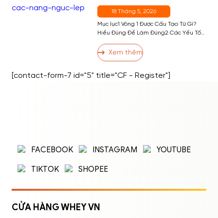
Quen Hiệu Quả Nhất
18 Tháng 5, 2026
Mục lục1 Vòng 1 Được Cấu Tạo Từ Gì?
Hiểu Đúng Để Làm Đúng2 Các Yếu Tố
Ảnh Hưởng Đến Kích Thước Vòng 13 13
Cách Tăng Vòng 1 Hiệu Quả3.1 Nhóm 1:
Xem thêm
Bài Tập Phát Triển Cơ Ngực3.2 Nhóm 2:
Dinh Dưỡng Hỗ Trợ Tăng Vòng 13.3
[contact-form-7 id="5" title="CF - Register"]
Nhóm 3: Thói Quen và Kỹ Thuật […]
ĐĂNG NHẬP
ĐĂNG KÝ
Nhập tên đăng nhập/email và mật khẩu để
FACEBOOK
INSTAGRAM
YOUTUBE
đăng nhập.
TIKTOK
SHOPEE
CỬA HÀNG WHEY VN