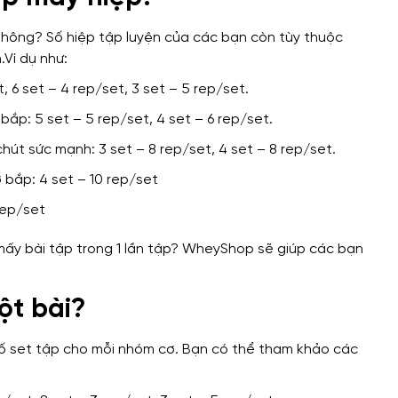
 không? Số hiệp tập luyện của các bạn còn tùy thuộc
.Ví dụ như:
, 6 set – 4 rep/set, 3 set – 5 rep/set.
bắp: 5 set – 5 rep/set, 4 set – 6 rep/set.
hút sức mạnh: 3 set – 8 rep/set, 4 set – 8 rep/set.
 bắp: 4 set – 10 rep/set
rep/set
ột bài?
ố set tập cho mỗi nhóm cơ. Bạn có thể tham khảo các