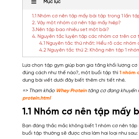
Mục lục
1.1 Nhóm cơ nên tập mấy bài tập trong 1 lần tậ
2. Vậy một nhóm cơ nên tập mấy hiệp?
3.Nên tập bao nhiêu set một bài?
4. Nguyên tắc luyện tập các nhóm cơ trên cơ 
4.1 Nguyên tắc thứ nhất: Hiểu rõ các nhóm 
4.2 Nguyên tắc thứ 2: Không nên tập 1 nhóm 
Lựa chọn
tập gym
giúp bạn gia tăng khối lượng cơ
đúng cách như thế nào?
,
một
buổi tập thì
1 nhóm 
dung
bài viết dưới đây
biết thêm chi tiết
nhé.
=> Tham khảo
Whey Protein
tăng cơ đang khuyến mã
protein.html
1.1 Nhóm cơ nên tập mấy bà
Bạn đáng thắc mắc không biết 1 nhóm cơ nên tập 
buổi tập thường sẽ được chia làm hai loại như sau: