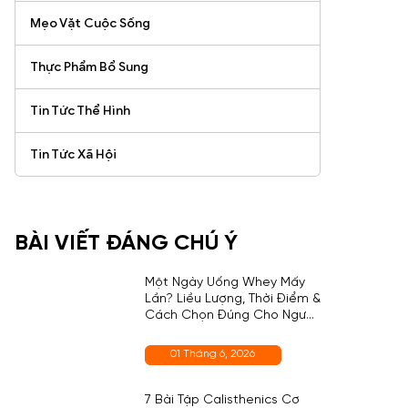
Mẹo Vặt Cuộc Sống
Thực Phẩm Bổ Sung
Tin Tức Thể Hình
Tin Tức Xã Hội
BÀI VIẾT ĐÁNG CHÚ Ý
Một Ngày Uống Whey Mấy
Lần? Liều Lượng, Thời Điểm &
Cách Chọn Đúng Cho Người
Mới
01 Tháng 6, 2026
7 Bài Tập Calisthenics Cơ