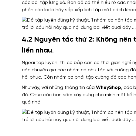
các bài
tập lưng xô. Bạn đã có thể hiểu rõ các nhó
phần còn lại là
hãy sắp xếp lịch tập một cách khoa 
4.2 Nguyên tắc thứ 2: Không nên t
liền nhau
.
Ngoài tập luyện
, thì cơ bắp
cần có
thời gian nghỉ 
các chuyên gia
các nhóm cơ phụ tập với cường đ
hồi phục
.
Còn
nhóm cơ phải tập cường độ cao hơ
Như vậy
,
với những thông tin của
WheyShop
, các 
đó
. Chúc các bạn
sớm xây dựng cho mình một
kế h
quả nhé!