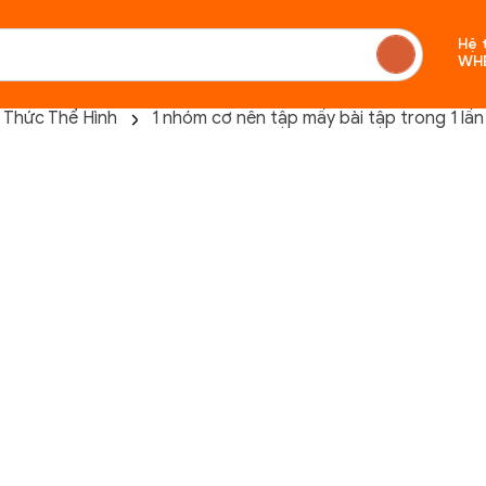
Hệ 
WH
 Thức Thể Hình
1 nhóm cơ nên tập mấy bài tập trong 1 lần
Chưa c