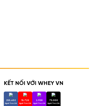
KẾT NỐI VỚI WHEY VN
255,402
15,720
2,938
73,000
Người Theo Dõi
Người Theo Dõi
Người Theo Dõi
Người Theo Dõi