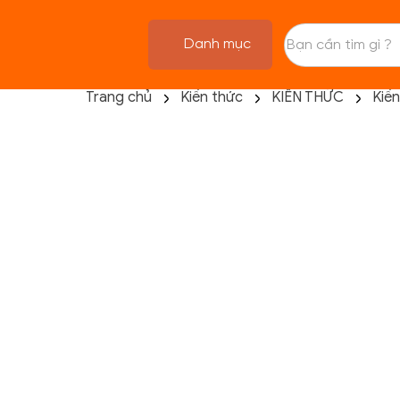
Danh mục
Trang chủ
Kiến thức
KIẾN THỨC
Kiến
TRANG CHỦ
FLASH SALE
THANH LÝ
DANH MỤC SẢN PHẨM
THƯƠNG HIỆU
KIẾN THỨC TẬP LUYỆN
HỆ THỐNG CỬA HÀNG