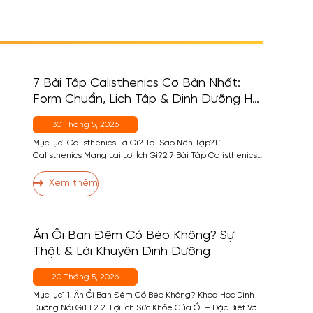
7 Bài Tập Calisthenics Cơ Bản Nhất:
Form Chuẩn, Lịch Tập & Dinh Dưỡng Hỗ
Trợ
30 Tháng 5, 2026
Mục lục1 Calisthenics Là Gì? Tại Sao Nên Tập?1.1
Calisthenics Mang Lại Lợi Ích Gì?2 7 Bài Tập Calisthenics
Cơ Bản Nhất2.1 Bài 1 — Push-Up (Chống Đẩy)2.2 Bài 2 —
Pull-Up (Hít Xà)2.3 Bài 3 — Squat2.4 Bài 4 — Dip (Chống
Xem thêm
Đẩy Xà Kép / Ghế)2.5 Bài 5 — Plank2.6 Bài 6 — […]
Ăn Ổi Ban Đêm Có Béo Không? Sự
Thật & Lời Khuyên Dinh Dưỡng
20 Tháng 5, 2026
Mục lục1 1. Ăn Ổi Ban Đêm Có Béo Không? Khoa Học Dinh
Dưỡng Nói Gì1.1 2 2. Lợi Ích Sức Khỏe Của Ổi — Đặc Biệt Với