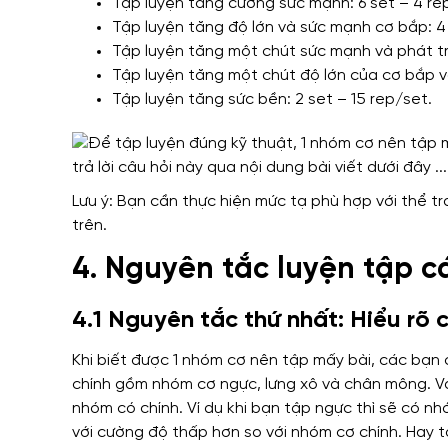
Tập luyện tăng cường sức mạnh: 6 set – 4 rep
Tập luyện tăng độ lớn và sức mạnh cơ bắp: 4 
Tập luyện tăng một chút sức mạnh và phát tri
Tập luyện tăng một chút độ lớn của cơ bắp và
Tập luyện tăng sức bền: 2 set – 15 rep/set.
Lưu ý: Bạn cần thực hiện mức tạ phù hợp với thể t
trên.
4. Nguyên tắc luyện tập c
4.1 Nguyên tắc thứ nhất: Hiểu rõ 
Khi biết được 1 nhóm cơ nên tập mấy bài, các bạn
chính
gồm
nhóm cơ ngực, lưng xô và chân mông.
V
nhóm có chính
. Ví dụ khi bạn tập ngực
thì sẽ có n
với cường độ
thấp hơn so với nhóm cơ chính.
Hay
t