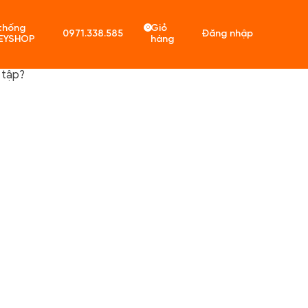
thống
Giỏ
0
0971.338.585
Đăng nhập
EYSHOP
hàng
 tập?
ó sản phẩm trong giỏ hàng.