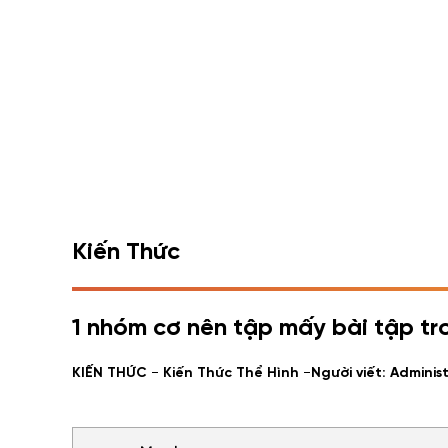
Kiến Thức
1 nhóm cơ nên tập mấy bài tập tro
-
-
KIẾN THỨC
Kiến Thức Thể Hình
Người viết: Adminis