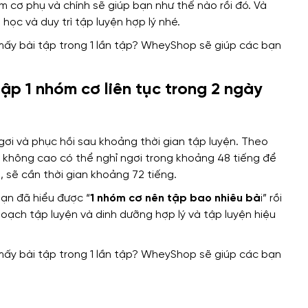
m cơ phụ và chính sẽ giúp bạn như thế nào rồi đó.
Và
học và duy trì tập luyện
hợp lý nhé
.
ập 1 nhóm cơ liên tục trong 2 ngày
ngơi và phục hồi
sau khoảng thời gian
tập luyện.
Theo
ộ không cao
có thể
nghỉ ngơi trong khoảng 48 tiếng
để
n,
sẽ cần
thời gian khoảng 72 tiếng.
bạn đã hiểu được “
1 nhóm cơ nên tập bao nhiêu bà
i”
rồi
oạch tập luyện và dinh dưỡng
hợp lý
và tập luyện hiệu