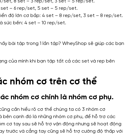
/set, 8 set – 3 rep/set, 3 set – 5 rep/set.
set – 6 rep/set, 5 set – 5 rep/set.
ển độ lớn cơ bắp: 4 set – 8 rep/set, 3 set – 8 rep/set.
 sức bền: 4 set – 10 rep/set.
rạng của mình khi bạn tập tất cả các set và rep bên
ác nhóm cơ trên cơ thể
các nhóm cơ chính là nhóm cơ phụ.
 cũng cần hiểu rõ cơ thể chúng ta
có
3 nhóm cơ
à bên cạnh đó là
những nhóm cơ phụ,
để hỗ trợ các
hóm
cơ tay sau
sẽ hỗ trợ vận động
nhưng sẽ
hoạt động
ay trước và cẳng tay cũng sẽ hỗ trợ cường độ thấp
với