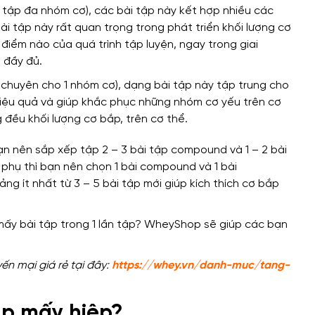
 tập đa nhóm cơ), các bài tập này
kết hợp
nhiều các
ài tập này rất quan trọng trong
phát triển khối lượng cơ
i điểm nào của
quá trình tập luyện,
ngay trong giai
n đầy đủ
.
p chuyên cho 1 nhóm cơ),
dạng bài tập này tập trung cho
hiệu quả và giúp khắc phục
những nhóm cơ yếu
trên cơ
g đều khối lượng cơ bắp,
trên cơ thể
.
n nên sắp xếp tập 2 – 3 bài tập compound và 1 – 2 bài
 phụ
thì bạn
nên chọn 1 bài compound và 1 bài
ảng ít nhất từ
3 – 5 bài tập
mới giúp
kích thích cơ bắp
ến mại giá rẻ tại đây:
https://whey.vn/danh-muc/tang-
ập mấy hiệp?