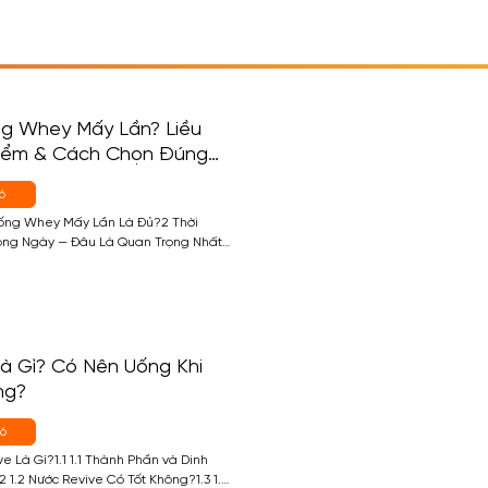
g Whey Mấy Lần? Liều
Điểm & Cách Chọn Đúng
i
6
Uống Whey Mấy Lần Là Đủ?2 Thời
ng Ngày — Đâu Là Quan Trọng Nhất?
n Trọng Nhất) — Sau Tập2.2 Thời Điểm
Cần)2.3 Thời Điểm 3 — Trước Ngủ
 Whey)2.4 Thời Điểm 4 — Giữa Các […]
à Gì? Có Nên Uống Khi
ng?
26
ve Là Gì?1.1 1.1 Thành Phần và Dinh
 1.2 Nước Revive Có Tốt Không?1.3 1.3