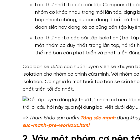
Loại thứ nhất:
Là các
bài tập Compound ( bài
nhóm cơ khác nhau
trong mỗi lần tập,
dạng b
bắp
nhanh chóng
,
dù bạn đang ở bất cứ thờ
đoạn
siết hay đang xả cơ
cũng cần tập luyệ
Loại thứ hai:
Là các
bài tập Isolation ( bài tậ
một nhóm cơ duy nhất
trong lần tập, nó
rất 
thể mà bạn cần phát triển
và phát triển đồn
Các bạn sẽ được
các huấn luyện viên
sẽ khuyên
bạ
isolation
cho nhóm cơ chính của mình
.
Với nhóm
cơ
isolation.
Có nghĩa là
một buổi tập bạn
sẽ cần kho
phát triển tối đa nhất.
=> Tham khảo sản phẩm
Tăng sức mạnh
đang khuy
suc-manh-pre-workout.html
2. Vậy một nhóm cơ nên t