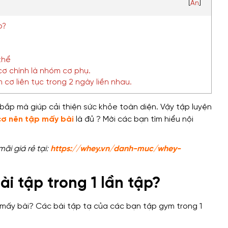
[
Ẩn
]
p?
thể
cơ chính là nhóm cơ phụ.
cơ liên tục trong 2 ngày liền nhau.
 bắp
mà
giúp cải thiện sức khỏe toàn diện
. Vậy
tập luyện
cơ nên tập mấy bài
là đủ
? Mời các bạn
tìm hiểu nội
i giá rẻ tại:
https://whey.vn/danh-muc/whey-
i tập trong 1 lần tập?
mấy bài? Các bài tập tạ của các bạn tập gym trong 1