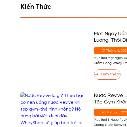
Kiến Thức
Một Ngày Uốn
Lượng, Thời 
Cho Người Mớ
01 Tháng 6, 202
Mục lục1 Một Ngày 
Điểm Uống Whey Tro
2.1 Thời Điểm 1 (Qua
2 — Buổi Sáng (Nếu 
Xem thêm
(Casein, Không Phải
Nước Revive L
Tập Gym Khô
20 Tháng 5, 20
Mục lục1 1. Nước Revi
Dưỡng Nước Revive1.2