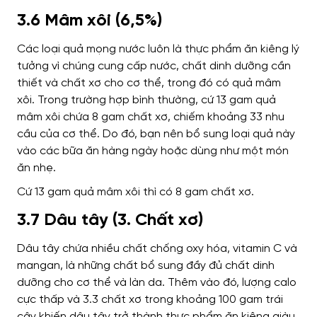
3.6 Mâm xôi (6,5%)
Các loại quả mọng nước luôn là thực phẩm ăn kiêng lý
tưởng vì chúng cung cấp nước, chất dinh dưỡng cần
thiết và chất xơ cho cơ thể, trong đó có quả mâm
xôi. Trong trường hợp bình thường, cứ 13 gam quả
mâm xôi chứa 8 gam chất xơ, chiếm khoảng 33 nhu
cầu của cơ thể. Do đó, bạn nên bổ sung loại quả này
vào các bữa ăn hàng ngày hoặc dùng như một món
ăn nhẹ.
Cứ 13 gam quả mâm xôi thì có 8 gam chất xơ.
3.7 Dâu tây (3. Chất xơ)
Dâu tây chứa nhiều chất chống oxy hóa, vitamin C và
mangan, là những chất bổ sung đầy đủ chất dinh
dưỡng cho cơ thể và làn da. Thêm vào đó, lượng calo
cực thấp và 3.3 chất xơ trong khoảng 100 gam trái
cây khiến dâu tây trở thành thực phẩm ăn kiêng giàu