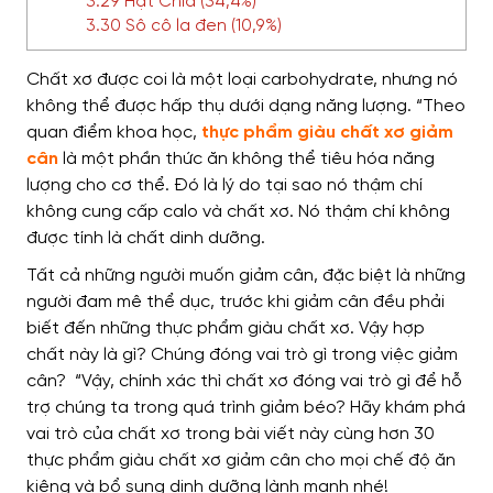
3.29 Hạt Chia (34,4%)
3.30 Sô cô la đen (10,9%)
Chất xơ được coi là một loại carbohydrate, nhưng nó
không thể được hấp thụ dưới dạng năng lượng. “Theo
quan điểm khoa học,
thực phẩm giàu chất xơ giảm
cân
là một phần thức ăn không thể tiêu hóa năng
lượng cho cơ thể. Đó là lý do tại sao nó thậm chí
không cung cấp calo và chất xơ. Nó thậm chí không
được tính là chất dinh dưỡng.
Tất cả những người muốn giảm cân, đặc biệt là những
người đam mê thể dục, trước khi giảm cân đều phải
biết đến những thực phẩm giàu chất xơ. Vậy hợp
chất này là gì? Chúng đóng vai trò gì trong việc giảm
cân? “Vậy, chính xác thì chất xơ đóng vai trò gì để hỗ
trợ chúng ta trong quá trình giảm béo? Hãy khám phá
vai trò của chất xơ trong bài viết này cùng hơn 30
thực phẩm giàu chất xơ giảm cân cho mọi chế độ ăn
kiêng và bổ sung dinh dưỡng lành mạnh nhé!