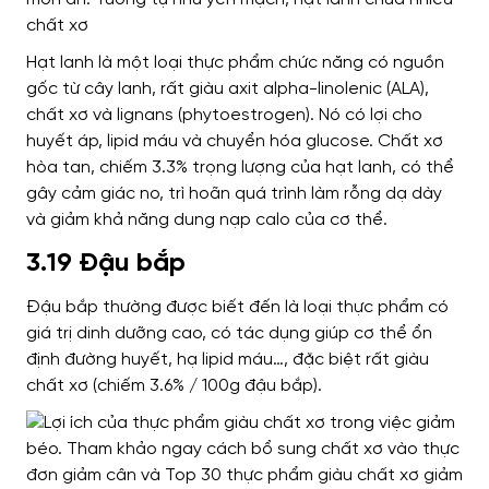
chất xơ
Hạt lanh là một loại thực phẩm chức năng có nguồn
gốc từ cây lanh, rất giàu axit alpha-linolenic (ALA),
chất xơ và lignans (phytoestrogen). Nó có lợi cho
huyết áp, lipid máu và chuyển hóa glucose. Chất xơ
hòa tan, chiếm 3.3% trọng lượng của hạt lanh, có thể
gây cảm giác no, trì hoãn quá trình làm rỗng dạ dày
và giảm khả năng dung nạp calo của cơ thể.
3.19 Đậu bắp
Đậu bắp thường được biết đến là loại thực phẩm có
giá trị dinh dưỡng cao, có tác dụng giúp cơ thể ổn
định đường huyết, hạ lipid máu…, đặc biệt rất giàu
chất xơ (chiếm 3.6% / 100g đậu bắp).