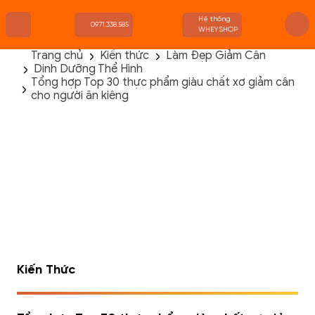
Hệ thống
0971.338.585
WHEYSHOP
Trang chủ
Kiến thức
Làm Đẹp Giảm Cân
Dinh Dưỡng Thể Hình
TRANG CHỦ
Tổng hợp Top 30 thực phẩm giàu chất xơ giảm cân
FLASH SALE
cho người ăn kiêng
THANH LÝ
DANH MỤC SẢN PHẨM
THƯƠNG HIỆU
KIẾN THỨC TẬP LUYỆN
HỆ THỐNG CỬA HÀNG
Kiến Thức