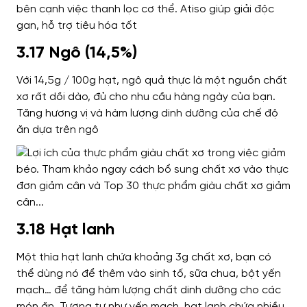
bên cạnh việc thanh lọc cơ thể.
Atiso giúp giải độc
gan, hỗ trợ tiêu hóa tốt
3.17 Ngô (14,5%)
Với 14,5g / 100g hạt, ngô quả thực là một nguồn chất
xơ rất dồi dào, đủ cho nhu cầu hàng ngày của bạn.
Tăng hương vị và hàm lượng dinh dưỡng của chế độ
ăn dựa trên ngô
3.18 Hạt lanh
Một thìa hạt lanh chứa khoảng 3g chất xơ, bạn có
thể dùng nó để thêm vào sinh tố, sữa chua, bột yến
mạch… để tăng hàm lượng chất dinh dưỡng cho các
món ăn.
Tương tự như yến mạch, hạt lanh chứa nhiều