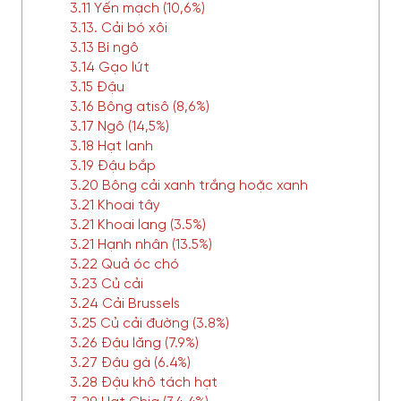
3.11 Yến mạch (10,6%)
3.13. Cải bó xôi
3.13 Bí ngô
3.14 Gạo lứt
3.15 Đậu
3.16 Bông atisô (8,6%)
3.17 Ngô (14,5%)
3.18 Hạt lanh
3.19 Đậu bắp
3.20 Bông cải xanh trắng hoặc xanh
3.21 Khoai tây
3.21 Khoai lang (3.5%)
3.21 Hạnh nhân (13.5%)
3.22 Quả óc chó
3.23 Củ cải
3.24 Cải Brussels
3.25 Củ cải đường (3.8%)
3.26 Đậu lăng (7.9%)
3.27 Đậu gà (6.4%)
3.28 Đậu khô tách hạt