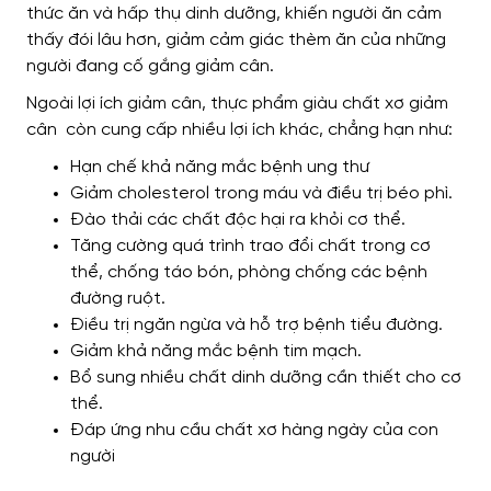
thức ăn và hấp thụ dinh dưỡng, khiến người ăn cảm
thấy đói lâu hơn, giảm cảm giác thèm ăn của những
người đang cố gắng giảm cân.
Ngoài lợi ích giảm cân, thực phẩm giàu chất xơ giảm
cân còn cung cấp nhiều lợi ích khác, chẳng hạn như:
Hạn chế khả năng mắc bệnh ung thư
Giảm cholesterol trong máu và điều trị béo phì.
Đào thải các chất độc hại ra khỏi cơ thể.
Tăng cường quá trình trao đổi chất trong cơ
thể, chống táo bón, phòng chống các bệnh
đường ruột.
Điều trị ngăn ngừa và hỗ trợ bệnh tiểu đường.
Giảm khả năng mắc bệnh tim mạch.
Bổ sung nhiều chất dinh dưỡng cần thiết cho cơ
thể.
Đáp ứng nhu cầu chất xơ hàng ngày của con
người