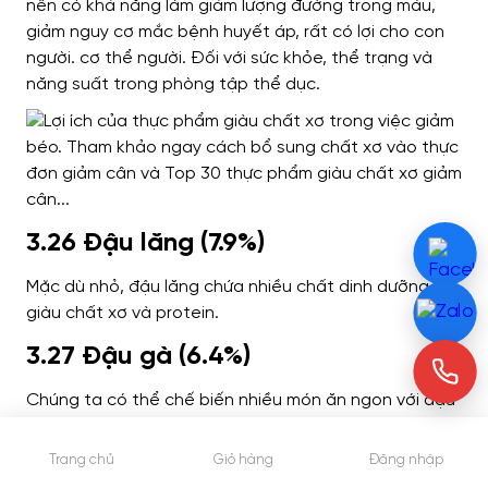
nên có khả năng làm giảm lượng đường trong máu,
giảm nguy cơ mắc bệnh huyết áp, rất có lợi cho con
người. cơ thể người. Đối với sức khỏe, thể trạng và
năng suất trong phòng tập thể dục.
3.26 Đậu lăng (7.9%)
Mặc dù nhỏ, đậu lăng chứa nhiều chất dinh dưỡng và
giàu chất xơ và protein.
3.27 Đậu gà (6.4%)
Chúng ta có thể chế biến nhiều món ăn ngon với đậu
xanh như xào, nấu chè … cung cấp các chất dinh
dưỡng cần thiết cho cơ thể.
Trang chủ
Giỏ hàng
Đăng nhập