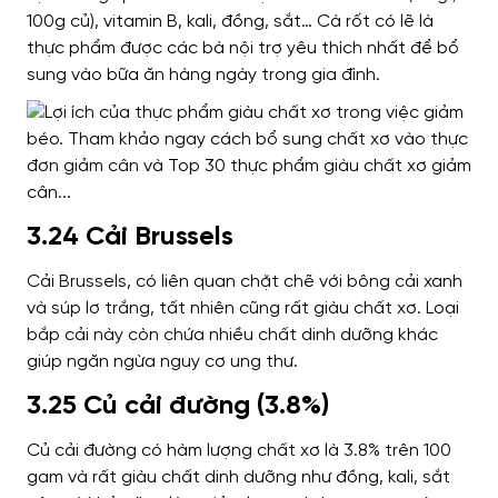
100g củ), vitamin B, kali, đồng, sắt… Cà rốt có lẽ là
thực phẩm được các bà nội trợ yêu thích nhất để bổ
sung vào bữa ăn hàng ngày trong gia đình.
3.24 Cải Brussels
Cải Brussels, có liên quan chặt chẽ với bông cải xanh
và súp lơ trắng, tất nhiên cũng rất giàu chất xơ. Loại
bắp cải này còn chứa nhiều chất dinh dưỡng khác
giúp ngăn ngừa nguy cơ ung thư.
3.25 Củ cải đường (3.8%)
Củ cải đường có hàm lượng chất xơ là 3.8% trên 100
gam và rất giàu chất dinh dưỡng như đồng, kali, sắt