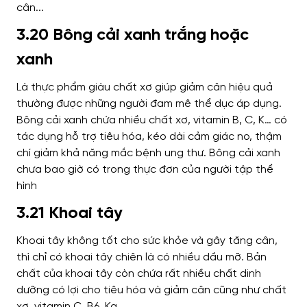
3.20 Bông cải xanh trắng hoặc
xanh
Là thực phẩm giàu chất xơ giúp giảm cân hiệu quả
thường được những người đam mê thể dục áp dụng.
Bông cải xanh chứa nhiều chất xơ, vitamin B, C, K… có
tác dụng hỗ trợ tiêu hóa, kéo dài cảm giác no, thậm
chí giảm khả năng mắc bệnh ung thư.
Bông cải xanh
chưa bao giờ có trong thực đơn của người tập thể
hình
3.21 Khoai tây
Khoai tây không tốt cho sức khỏe và gây tăng cân,
thì chỉ có khoai tây chiên là có nhiều dầu mỡ. Bản
chất của khoai tây còn chứa rất nhiều chất dinh
dưỡng có lợi cho tiêu hóa và giảm cân cũng như chất
xơ, vitamin C, B6, Ka …