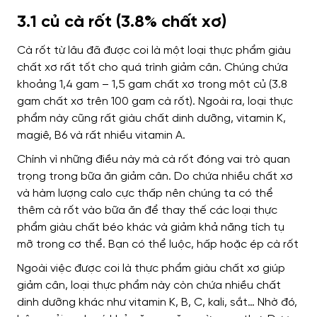
3.1 củ cà rốt (3.8% chất xơ)
Cà rốt từ lâu đã được coi là một loại thực phẩm giàu
chất xơ rất tốt cho quá trình giảm cân. Chúng chứa
khoảng 1,4 gam – 1,5 gam chất xơ trong một củ (3.8
gam chất xơ trên 100 gam cà rốt). Ngoài ra, loại thực
phẩm này cũng rất giàu chất dinh dưỡng, vitamin K,
magiê, B6 và rất nhiều vitamin A.
Chính vì những điều này mà cà rốt đóng vai trò quan
trọng trong bữa ăn giảm cân. Do chứa nhiều chất xơ
và hàm lượng calo cực thấp nên chúng ta có thể
thêm cà rốt vào bữa ăn để thay thế các loại thực
phẩm giàu chất béo khác và giảm khả năng tích tụ
mỡ trong cơ thể. Bạn có thể luộc, hấp hoặc ép cà rốt
Ngoài việc được coi là thực phẩm giàu chất xơ giúp
giảm cân, loại thực phẩm này còn chứa nhiều chất
dinh dưỡng khác như vitamin K, B, C, kali, sắt… Nhờ đó,